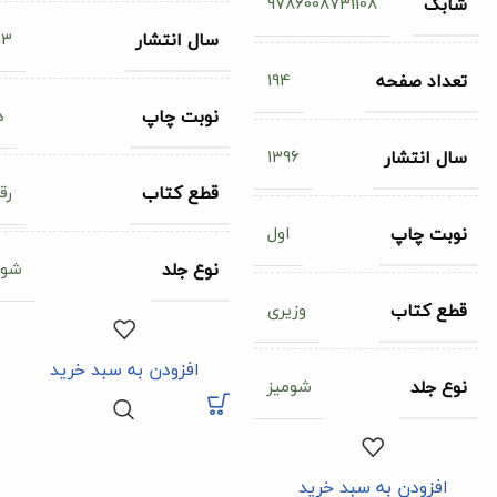
9786008731108
شابک
03
سال انتشار
194
تعداد صفحه
د
نوبت چاپ
1396
سال انتشار
رق
قطع کتاب
اول
نوبت چاپ
شوم
نوع جلد
وزیری
قطع کتاب
افزودن به سبد خرید
شومیز
نوع جلد
افزودن به سبد خرید