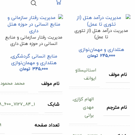
مدیریت درآمد هتل (از تئوری
تا عمل)
مدیریت رفتار سازمانی و منابع
انسانی در حوزه هتل داری
هتلداری و مهمان‌نوازی
245,000
تومان
منابع انسانی گردشگری
,
هتلداری و مهمان‌نوازی
345,000
تومان
استانیسلاو
نام مولف
ایوانف
محمد محمودنژ
نام مولف
الهام کزازی,
1_84_7127_600_978
شابک
مهدی
نام مترجم
براتی
9
تعداد صفحه