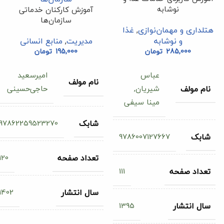
نوشابه
آموزش کارکنان خدماتی
سازمان‌‌ها
هتلداری و مهمان‌نوازی
,
غذا
و نوشابه
مدیریت
,
منابع انسانی
285,000
تومان
195,000
تومان
عباس
امیرسعید
نام مولف
شیریان,
حاجی‌حسینی
نام مولف
مینا سیفی
97862259523270
شابک
9786007127667
شابک
120
تعداد صفحه
111
تعداد صفحه
1402
سال انتشار
1395
سال انتشار