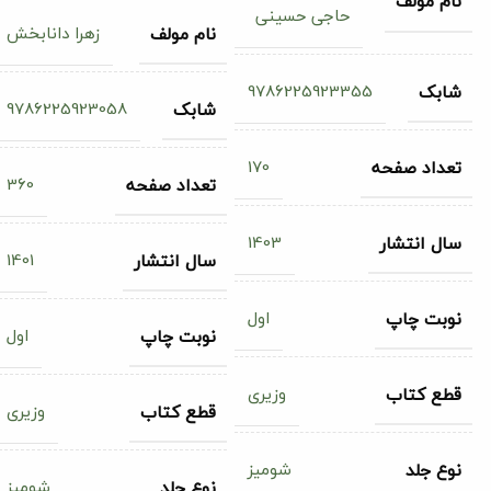
نام مولف
حاجی حسینی
زهرا دانابخش
نام مولف
9786225923355
شابک
9786225923058
شابک
170
تعداد صفحه
360
تعداد صفحه
1403
سال انتشار
1401
سال انتشار
اول
نوبت چاپ
اول
نوبت چاپ
وزیری
قطع کتاب
وزیری
قطع کتاب
شومیز
نوع جلد
شومیز
نوع جلد