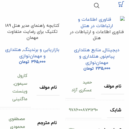
کتابچه راهنمای مدیر هتل 189
تکنیک برای رضایت متفاوت
فناوری اطلاعات و ارتباطات در
مهمان
هتل
بازاریابی و برندینگ
,
هتلداری
دیجیتال
,
منابع هتلداری
و مهمان‌نوازی
پیام‌نور
,
هتلداری و
365,000
تومان
مهمان‌نوازی
235,000
تومان
کارول
حمید
سیمون,
نام مولف
نام مولف
عسکری آزاد
وینسنت
ماگنینی
9786008731290
شابک
مصطفوی
نام مترجم
محمودی