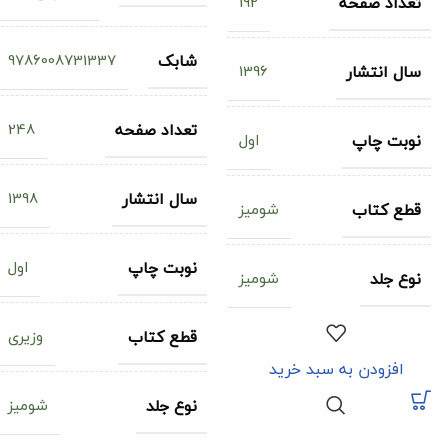
192
تعداد صفحه
9786008731337
شابک
1396
سال انتشار
248
تعداد صفحه
اول
نوبت چاپ
1398
سال انتشار
شومیز
قطع کتاب
اول
نوبت چاپ
شومیز
نوع جلد
وزیری
قطع کتاب
افزودن به سبد خرید
شومیز
نوع جلد