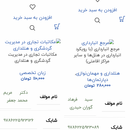
افزودن به سبد خرید
افزودن به سبد خرید
مرجع انبارداری (با رویکرد
مکاتبات تجاری در مدیریت
انبارداری در هتل‌ها و سایر
گردشگری و هتلداری
مراکز اقامتی)
زبان تخصصی
هتلداری و مهمان‌نوازی
,
110,000
تومان
دپارتمان‌ها
280,000
تومان
دکتر مریم
نام مولف
سید فرهاد
محمد جعفر
نام مولف
گوران حیدری
9786225923126
شابک
9786225923089
شابک