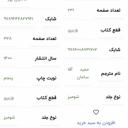
231
تعداد صفحه
9789642827961
شابک
وزیری
قطع کتاب
328
تعداد صفحه
9786008731702
شابک
1400
سال انتشار
حمید آقا
نام مترجم
سامان
پنجم
نوبت چاپ
شومیز
نوع جلد
وزیری
قطع کتاب
شومیز
نوع جلد
افزودن به سبد خرید