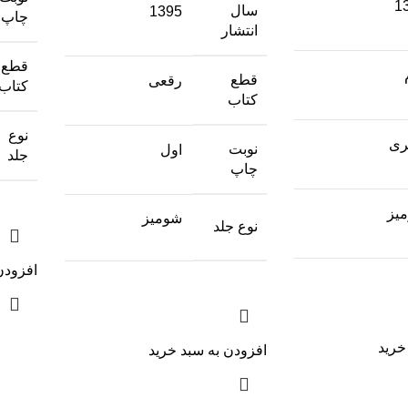
1
سال
1395
چاپ
انتشار
قطع
قطع
رقعی
کتاب
کتاب
نوع
ری
نوبت
اول
جلد
چاپ
یز
شومیز
نوع جلد
افزودن
خرید
افزودن به سبد خرید