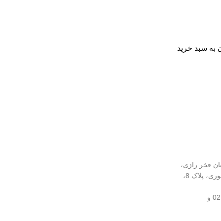
 به سبد خرید
بان فخر رازی،
نرسیده به چهارراه لبافی‌نژاد، کوچه انوری، پلاک 8،
02166961509 و