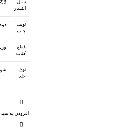
سال
393
انتشار
نوبت
دوم
چاپ
قطع
وزی
کتاب
نوع
شوم
جلد
افزودن به سبد 