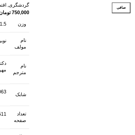
گردشگری
,
اقت
صافی
750,000
تومان
وزن
1.5 کیلوگرم
نام
نوب
مولف
دکت
نام
مهر
مترجم
063
شابک
تعداد
511
صفحه