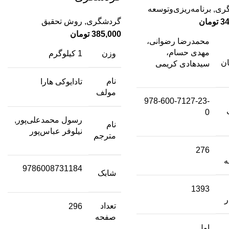
ری
,
برنامه‌ریزی‌وتوسعه
گردشگری
,
روش تحقیق
34
تومان
385,000
تومان
محمدرضا رضوانی،
مهدی حسام،
وزن
1 کیلوگرم
ان
سیدهادی کریمی
نام
تادایوکی هارا
مولف
978-600-7127-23-
0
رسول محمدعلی‌پور,
نام
نیلوفر عباس‌پور
مترجم
276
9786008731184
شابک
1393
ر
تعداد
296
صفحه
اول