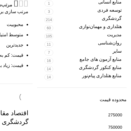
منابع انسانی
1
مرتب‌
توسعه فردی
مرتب سازی بر
3
گردشگری
214
محبوبیت
هتلداری و مهمان‌نوازی
60
مدیریت
متوسط امتیا
105
روان‌شناسی
11
جدیدترین
سایر
7
قیمت: کم به 
منابع آزمون های جامع
16
قیمت: زیاد ب
منابع کنکور گردشگری
14
منابع هتلداری پیام‌نور
14
محدوده قیمت
اقتصاد مقا
گردشگری