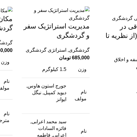
مکان‌
مدیریت استراتژیک سفر
قی در
گردش
و گردشگری
ز نظریه تا
گردشگ
گردشگری
,
استراتژی گردشگری
0,000
685,000
تومان
فه و اخلاق
وزن
وزن
1.5 کیلوگرم
نام
جورج استون هاوس,
مولف
نام
دیوید کمپبل, نیگل
مولف
ایوانز
نام
مترج
سید محمد اعرابی,
فائزه السادات
نام
اعرابی, فاطمه