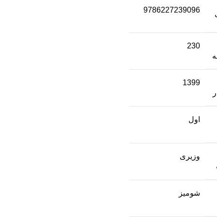
9786227239096
230
1399
ر
اول
وزیری
شومیز