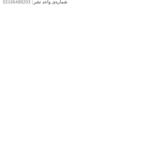
شماره‌‌ی واحد نشر:
02166488203
کلیه حقوق این وب سایت متعلق به انتشارات مهکامه می باشد.