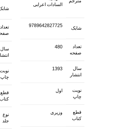
مترجم
السادات اعرابی
شابک
9789642827725
تعداد
شابک
صفحه
تعداد
480
سال
صفحه
انتشا
سال
1393
نوبت
انتشار
چاپ
نوبت
اول
قطع
چاپ
کتاب
قطع
وزیری
نوع
کتاب
جلد