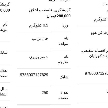
صاد
گردشگ
گردشگری
,
فلسفه و اخلاق
0,000
288,000
تومان
نام
وزن
0.5 کیلوگرم
مؤلف
رت فن هوو
نام
جان ترایب
مولف
ر افسانه شفیعی,
شابک
داد کجوئیان
نام
جعفر باپیری
مترجم
تعداد
9786007127
9786007127629
صفحه
شابک
سال
تعداد
250
انتشا
صفحه
نوبت