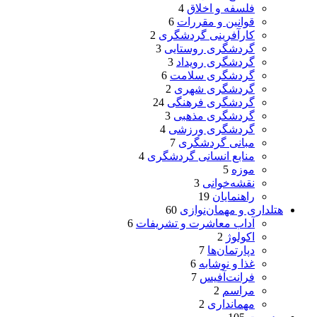
فلسفه و اخلاق
4
قوانین و مقررات
6
کارآفرینی گردشگری
2
گردشگری روستایی
3
گردشگری رویداد
3
گردشگری سلامت
6
گردشگری شهری
2
گردشگری فرهنگی
24
گردشگری مذهبی
3
گردشگری ورزشی
4
مبانی گردشگری
7
منابع انسانی گردشگری
4
موزه
5
نقشه‌خوانی
3
راهنمایان
19
هتلداری و مهمان‌نوازی
60
آداب معاشرت و تشریفات
6
اکولوژ
2
دپارتمان‌ها
7
غذا و نوشابه
6
فرانت‌آفیس
7
مراسم
2
مهمانداری
2