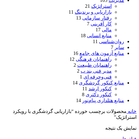
مدیریت
105
استراتژیک
21
بازاریابی و برندینگ
11
رفتار سازمانی
13
کار آفرینی
7
مالی
17
منابع انسانی
18
روان‌شناسی
11
سایر
7
منابع آزمون های جامع
16
راهنمایان فرهنگی
12
راهنمایان طبیعت
2
مدیر فنی بند ب
2
فنی‌وحرفه‌ ای
1
منابع کنکور گردشگری
14
کنکور ارشد
11
کنکور دکتری
8
منابع هتلداری پیام‌نور
14
خانه
محصولات برچسب خورده “بازاریابی گردشگری با رویکرد
استراتژیک”
نمایش یک نتیجه
فیلترها