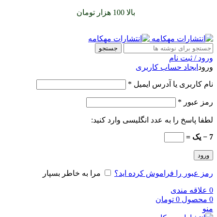
سفارشات خود را برای
بالا 100 هزار تومان
را با پیک رایگان تجربه
کنید
جستجو
ورود / ثبت نام
ورود
ایجاد حساب کاربری
نام کاربری یا آدرس ایمیل
*
رمز عبور
*
لطفا پاسخ را به عدد انگلیسی وارد کنید:
7 − یک =
ورود
رمز عبور را فراموش کرده اید؟
مرا به خاطر بسپار
0
علاقه مندی
0
محصول
0
تومان
منو