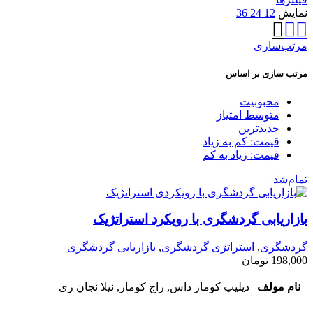
نمایش
12
24
36
مرتب‌سازی
مرتب سازی بر اساس
محبوبیت
متوسط امتیاز
جدیدترین
قیمت: کم به زیاد
قیمت: زیاد به کم
تمام‌شد
بازاریابی گردشگری با رویکرد استراتژیک
گردشگری
,
استراتژی گردشگری
,
بازاریابی گردشگری
198,000
تومان
نام مولف
دیلیپ کومار داس, راج کومار, نیلا نجان ری