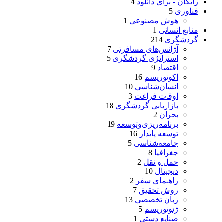
رایگان - برای دانلود
4
فناوری
5
هوش مصنوعی
1
منابع انسانی
1
گردشگری
214
آژانس‌های مسافرتی
7
استراتژی گردشگری
5
اقتصاد
9
اکوتوریسم
16
انسان‌شناسی
10
اوقات فراغت
3
بازاریابی گردشگری
18
بحران
2
برنامه‌ریزی‌وتوسعه
19
توسعه پایدار
16
جامعه‌شناسی
5
جغرافیا
8
حمل و نقل
2
دیجیتال
10
راهنمای سفر
2
روش تحقیق
7
زبان تخصصی
13
ژئوتوریسم
5
صنایع دستی
1