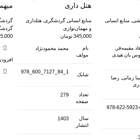
هتل داری
میهما
شی
,
منابع انسانی
منابع انسانی گردشگری
,
هتلداری
گردشگ
و مهمان‌نوازی
گردشگ
345,000
تومان
5,000
د مقیمه‌فر,
نام
محمد محمودنژاد
وس بان هیدی
مولف
افزودن
1_84_7127_600_978
شابک
سا زمانی, رضا
ری
تعداد
279
صفحه
978-622-5923-
سال
1403
انتشار