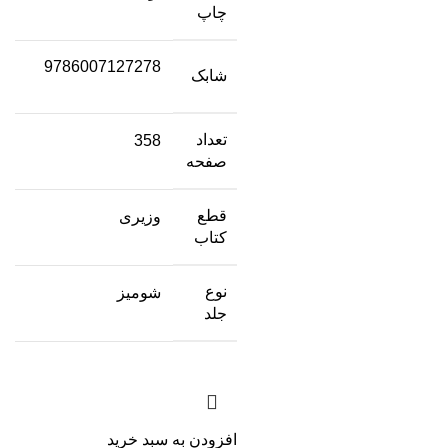
چاپ
9786007127278
شابک
تعداد
358
صفحه
قطع
وزیری
کتاب
نوع
شومیز
جلد
افزودن به سبد خرید