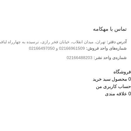
درباره ما
تماس با ما
فروشگاه
تماس با مهکامه
آدرس دفتر:
تهران، میدان انقلاب، خیابان فخر رازی، نرسیده به چهارراه لبافی‌نژاد، ک
شماره‌های واحد فروش:
02166961509 و 02166497050
شماره‌‌ی واحد نشر:
02166488203
فروشگاه
0
محصول
سبد خرید
حساب کاربری من
0
علاقه مندی