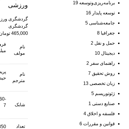
برنامه‌ریزی‌وتوسعه
19
ورزشی
توسعه پایدار
16
گردشگری ورز
جامعه‌شناسی
5
گردشگری
جغرافیا
8
465,000
تومان
حمل و نقل
2
فرها
نام
میل
دیجیتال
10
مولف
راهنمای سفر
2
پری
روش تحقیق
7
نام
حید
مترجم
زبان تخصصی
13
ژئوتوریسم
5
60-
صنایع دستی
1
شابک
7
فلسفه و اخلاق
4
قوانین و مقررات
6
تعداد
350