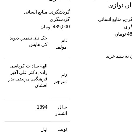
ن نوازی
گردشگری
,
منابع انسانی
ری
,
منابع انسانی
گردشگری
ری
485,000
تومان
48
تومان
جک دی نینمیر, دیوید
نام
کی هایس
مولف
 به سبد خرید
الهه سادات کرباسی
زاده, دکتر علی اکبر
نام
فرهنگی, مرتضی بذر
مترجم
افشان
سال
1394
انتشار
نوبت
اول