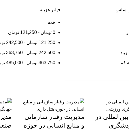
 اساس
فیلتر هزینه
همه
ز
0
تومان
-
121,250
تومان
121,250
تومان
-
242,500
توم
زیاد
242,500
تومان
-
363,750
توم
ه کم
363,750
تومان
-
485,000
توم
بین‌المللی در
مدیریت رفتار سازمانی
مدیری
دشگری
و منابع انسانی در حوزه
صنعت