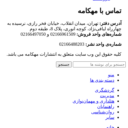
تماس با مهکامه
آدرس دفتر:
تهران، میدان انقلاب، خیابان فخر رازی، نرسیده به
چهارراه لبافی‌نژاد، کوچه انوری، پلاک 8، طبقه دوم
شماره‌های واحد فروش:
02166961509 و 02166497050
شماره‌‌ی واحد نشر:
02166488203
کلیه حقوق این وب سایت متعلق به انتشارات مهکامه می باشد.
جستجو
منو
دسته بندی ها
گردشگری
مدیریت
هتلداری و مهمان‌نوازی
راهنمایان
روان‌شناسی
سایر
خانه