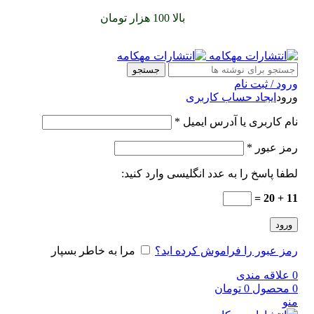
سفارشات خود را برای
بالا 100 هزار تومان
را با پیک رایگان تجربه
کنید
جستجو
ورود / ثبت نام
ورود
ایجاد حساب کاربری
نام کاربری یا آدرس ایمیل
*
رمز عبور
*
لطفا پاسخ را به عدد انگلیسی وارد کنید:
11 + 20 =
ورود
رمز عبور را فراموش کرده اید؟
مرا به خاطر بسپار
0
علاقه مندی
0
محصول
0
تومان
منو