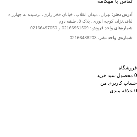
تماس با مهکامه
آدرس دفتر:
تهران، میدان انقلاب، خیابان فخر رازی، نرسیده به چهارراه
لبافی‌نژاد، کوچه انوری، پلاک 8، طبقه دوم
شماره‌های واحد فروش:
02166961509 و 02166497050
شماره‌‌ی واحد نشر:
02166488203
کلیه حقوق این وب سایت متعلق به انتشارات مهکامه می باشد.
فروشگاه
0
محصول
سبد خرید
حساب کاربری من
0
علاقه مندی