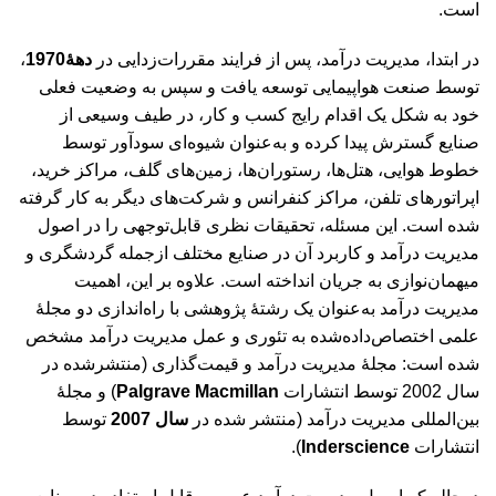
است.
در ابتدا، مدیریت درآمد، پس از فرایند مقررات‌زدایی در
دهۀ1970
،
توسط صنعت هواپیمایی توسعه یافت و سپس به وضعیت فعلی
خود به شکل یک اقدام رایج کسب و کار، در طیف وسیعی از
صنایع گسترش پیدا کرده و به‌عنوان شیوه‌ای سودآور توسط
خطوط هوایی، هتل‌ها، رستوران‌ها، زمین‌های گلف، مراکز خرید،
اپراتورهای تلفن، مراکز کنفرانس و شرکت‌های دیگر به کار گرفته
شده است. این مسئله، تحقیقات نظری قابل‌توجهی را در اصول
مدیریت درآمد و کاربرد آن در صنایع مختلف ازجمله گردشگری و
میهمان‌نوازی به جریان انداخته است. علاوه بر این، اهمیت
مدیریت درآمد به‌عنوان یک رشتۀ پژوهشی با راه‌اندازی دو مجلۀ
علمی اختصاص‌داده‌شده به تئوری و عمل مدیریت درآمد مشخص
شده است: مجلۀ مدیریت درآمد و قیمت‌گذاری (منتشرشده در
سال 2002 توسط انتشارات
Palgrave Macmillan
) و مجلۀ
بین‌المللی مدیریت درآمد (منتشر شده در
سال 2007
توسط
انتشارات
Inderscience
).