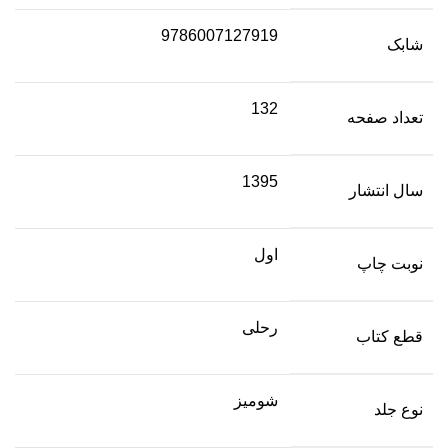
9786007127919
شابک
132
تعداد صفحه
1395
سال انتشار
اول
نوبت چاپ
رحلی
قطع کتاب
شومیز
نوع جلد