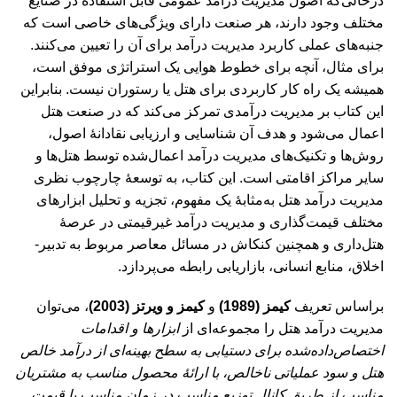
درحالی‌که اصول مدیریت درآمد عمومی قابل استفاده در صنایع
مختلف وجود دارند، هر صنعت دارای ویژگی‌های خاصی است که
جنبه‌های عملی کاربرد مدیریت درآمد برای آن را تعیین می‌کنند.
برای مثال، آنچه برای خطوط هوایی یک استراتژی موفق است،
همیشه یک راه کار کاربردی برای هتل یا رستوران نیست. بنابراین
این کتاب بر مدیریت درآمدی تمرکز می‌کند که در صنعت هتل
اعمال می‌شود و هدف آن شناسایی و ارزیابی نقادانۀ اصول،
روش‌ها و تکنیک‌های مدیریت درآمد اعمال‌شده توسط هتل‌ها و
سایر مراکز اقامتی است. این کتاب، به توسعۀ چارچوب نظری
مدیریت درآمد هتل به‌مثابۀ یک مفهوم، تجزیه و تحلیل ابزار‌های
مختلف قیمت‌گذاری و مدیریت درآمد غیرقیمتی در عرصۀ
هتل‌داری و همچنین کنکاش در مسائل معاصر مربوط به تدبیر-
اخلاق، منابع انسانی، بازاریابی رابطه می‌پردازد.
براساس تعریف
کیمز (1989)
و
کیمز و ویرتز (2003)
، می‌توان
مدیریت درآمد هتل را مجموعه‌ای از
ابزارها و اقدامات
اختصاص‌داده‌شده برای دستیابی به سطح بهینه‌ای از درآمد خالص
هتل و سود عملیاتی ناخالص، با ارائۀ محصول مناسب به مشتریان
مناسب از طریق کانال توزیع مناسب در زمان مناسب با قیمت