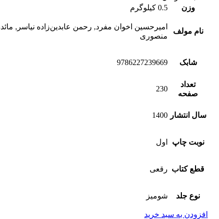
وزن
0.5 کیلوگرم
امیرحسین اخوان مفرد, رحمن عابدین‌زاده نیاسر, مائد
نام مولف
منصوری
شابک
9786227239669
تعداد
230
صفحه
سال انتشار
1400
نوبت چاپ
اول
قطع کتاب
رقعی
نوع جلد
شومیز
افزودن به سبد خرید