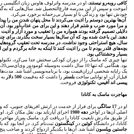
کافی روبه‌رو نیستند.
او در مدرسه واترلوف هاوس زبان انگلیسی را
آموخت و سپس از این مدرسه فارغ‌التحصیل شد. سال‌هایی که به‌گف
خودش تنها بود و زندگی با او بسیار بی‌رحمانه برخورد می‌کرد.
آن‌ها بهترین دوستم را اذیت می‌کردند تا محل پنهان شدن من را پیدا 
و مرا مورد ضرب و شتم قرار دهند و این برای من عذاب‌آور بود. آن‌ه
دلایلی تصمیم گرفته بودند همواره من را تعقیب و مورد آزار و اذیت 
دهند. این باعث شده بود که آن سال‌ها بسیار سخت بگذرند. برای چن
سال، هیچ استراحتی وجود نداشت. در مدرسه تحت تعقیب گروه‌هایی
بچه‌های قلدر بودم تا من را اذیت کنند تا اینکه به خانه برگردم و این ا
بسیار وحشتناکی بود.
تنها چیزی که ماسک را از دوران کودکی سختش جدا می‌کرد، تکنول
بود. هنگام
یک رایانه شخصی ارزان‌قیمت بود، با برنامه‌نویسی آشنا شد. مدت‌ها
قبل‌از آن، او توانایی ساخت
بلستر
را داشت که به‌قیمت
500 دلار
به 
پیسی اند آفیس،
تکنولوژی
فروخت.
مهاجرت ماسک به کانادا
او در
17 سالگی
برای فرار از خدمت در ارتش ‌افریقای جنوبی، که و
اصلی آن‌ها در اواخر
دهه 1980
اجرای آپارتاید بود، نقل مکان کرد. او ب
از طریق مادرش تابعیت کانادا را دریافت کرد. ماسک پس‌از مهاجرت
کانادا، در دانشگاه
کوئین
در
کینگستون
ثبت‌نام کرد. در آنجا بود که با
جاستین ویلسون
آشنا شد. آن‌ها با یکدیگر ازدواج کردند و صاحب پنج