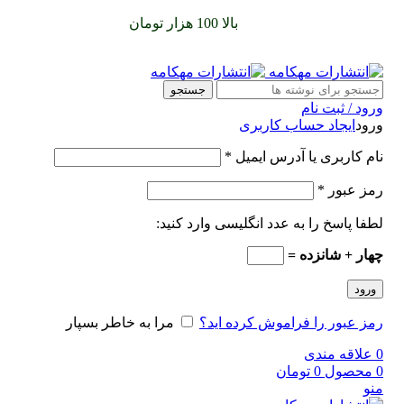
سفارشات خود را برای
بالا 100 هزار تومان
را با پیک رایگان تجربه
کنید
جستجو
ورود / ثبت نام
ورود
ایجاد حساب کاربری
نام کاربری یا آدرس ایمیل
*
رمز عبور
*
لطفا پاسخ را به عدد انگلیسی وارد کنید:
چهار + شانزده =
ورود
رمز عبور را فراموش کرده اید؟
مرا به خاطر بسپار
0
علاقه مندی
0
محصول
0
تومان
منو