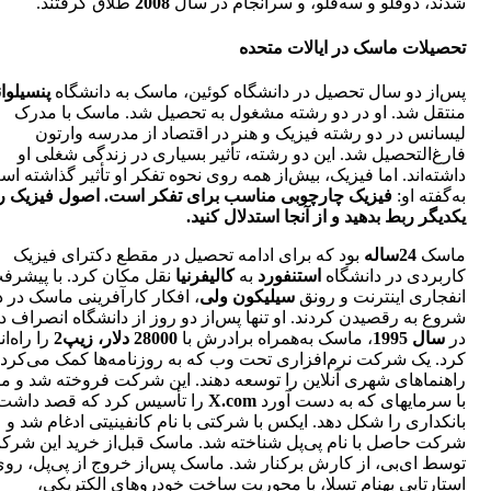
شدند، دوقلو و سه‌قلو، و سرانجام در سال
2008
طلاق گرفتند.
تحصیلات ماسک در ایالات متحده
پس‌از دو سال تحصیل در دانشگاه کوئین، ماسک به دانشگاه
پنسیلوان
منتقل شد. او در دو رشته مشغول به تحصیل شد. ماسک با مدرک
لیسانس در دو رشته فیزیک و هنر در اقتصاد از مدرسه وارتون
فارغ‌التحصیل شد. این دو رشته، تأثیر بسیاری در زندگی شغلی او
داشته‌اند. اما فیزیک، بیش‌از همه روی نحوه تفکر او تأثیر گذاشته اس
به‌گفته او:
فیزیک چارچوبی مناسب برای تفکر است. اصول فیزیک را
یکدیگر ربط بدهید و از آنجا استدلال کنید.
ماسک
24ساله
بود که برای ادامه تحصیل در مقطع دکترای فیزیک
کاربردی در دانشگاه
استنفورد
به
کالیفرنیا
نقل مکان کرد. با پیشرف
انفجاری اینترنت و رونق
سیلیکون ولی
، افکار کارآفرینی ماسک در
شروع به رقصیدن کردند. او تنها پس‌از دو روز از دانشگاه انصراف دا
در
سال 1995
، ماسک به‌همراه برادرش با
28000 دلار،
زیپ2
را راه‌ا
کرد. یک شرکت نرم‌افزاری تحت وب که به روزنامه‌ها کمک می‌کرد ت
راهنماهای شهری آنلاین را توسعه دهند. این شرکت فروخته شد و 
با سرمایهای که به دست آورد
X.com
را تأسیس کرد که قصد داشت آ
بانکداری را شکل دهد. ایکس با شرکتی با نام کانفینیتی ادغام شد و
شرکت حاصل با نام پی‌پل شناخته شد. ماسک قبل‌از خرید این شرک
توسط ای‌بی، از کارش برکنار شد. ماسک پس‌از خروج از پی‌پل، رو
استارتاپی بهنام تسلا، با محوریت ساخت خودروهای الکتریکی،