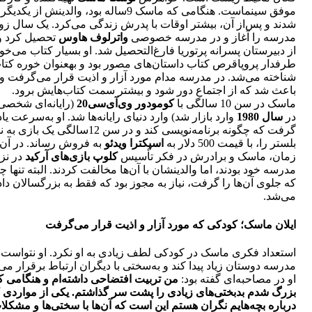
موفق سینماست. هنگامی که ماسک 9ساله بود، والدینش از یکد
شدند و پس‌از آن، بیشتر اوقات با پدرش زندگی می‌کرد. یک سال زو
مدرسه را آغاز و در مدرسه خصوصی
واترلوف هاوس
تحصیل کرد و ب
از دبیرستان پسرانه پرتوریا فارغ‌التحصیل شد. او بسیار کتاب می‌خوا
طرفدار پروپا‌قرص کتاب داستان‌های مصور بود و بهعنوان خور‌ه کتا
شناخته می‌شد. در مدرسه مدام مورد آزار و اذیت قرار می‌گرفت و 
باعث شد که از اجتماع دور شود و بیشتر سمت کتاب‌هایش برود.
ماسک در سن 10 سالگی با
کومودور وی‌آی‌سی20
(رایانه‌ای شخصی
در
سال 1980
وارد بازار شد) وارد دنیای رایانه‌ها شد. او به‌سرعت یاد
گرفت که چگونه برنامه‌نویسی کند و در سن 12سالگی یک بازی‌ 
بلستر را، با قیمت 500 دلار به
اسپکترا ویدئو
به فروش رساند. در آن
زمان، ماسک و برادرش در فکر تأسیس
کلوپ بازی‌های آرکید
در نز
مدرسه خود بودند، اما والدینشان با آن‌ها مخالفت کردند. البته تنها 
که جلوی آن‌ها را گرفت، نیاز به مجوز بود که فقط به بزرگسالان داد
می‌شد.
ایلان ماسک؛ کودکی که مورد آزار و اذیت قرار می‌‎گرفت
استعداد فکری ماسک در کودکی لطف زیادی به او نکرد. او نتواست 
مدرسه دوستان زیاد پیدا کند و به‌سختی با دیگران ارتباط برقرار می‌
‌او در مصاحبه‌ای گفته بود:
من تربیت افتضاحی داشته‌ام و هنگامی ک
بزرگ شدم بدبختی‌های زیادی را پشت سر گذاشتم. یکی از مواردی 
درباره بچه‌هایم نگران هستم این است که آن‌ها با سختی‌ها و مشکلا