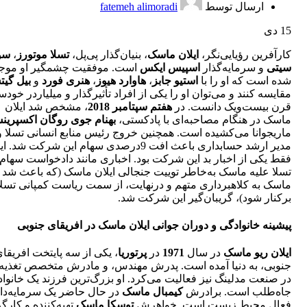
ارسال توسط
fatemeh alimoradi
15
دی
کارآفرین رؤیایی‌نگر،
ایلان ماسک
، بنیان‌گذار پی‌پل،
تسلا موتورز
،
سو
سیتی
و سرمایه‌گذار
اسپیس ایکس
است. موفقیت چشمگیر او مو
شده است که او را با
استیو جابز
،
هاوارد هیوز
،
هنری فورد
و
بیل گی
مقایسه کنند و می‎‌توان او را یکی از افراد تأثیرگذار و میلیاردر خو
قرن بیست‌و‌یک دانست. در
هفتم سپتامبر 2018
، مشخص شد ایلان
ماسک در هنگام مصاحبه‌ای با پادکستی،
بهنام جوی روگان اکسپرین
ماریجوانا می‌کشیده است. همچنین خروج رئیس منابع انسانی تسلا و
مدیر ارشد حسابداری باعث افت 9درصدی سهام این شرکت شد. ا
فقط یکی از اخبار بد این شرکت بود. اخباری مانند دادخواست سهام‌د
تسلا علیه ماسک به‌خاطر توییت جنجالی ایلان ماسک (که باعث شد
ماسک به کلاهبرداری متهم و درنهایت، از سمت ریاست کمپانی تسلا
برکنار شود)، گریبان‌گیر این شرکت شد.
پیشینه خانوادگی و دوران جوانی ایلان ماسک در ‌افریقای جنوبی
ایلان ریو ماسک
در سال
1971
در
پرتوریا
، یکی از سه پایتخت ‌افریقا
جنوبی، به دنیا آمده است. پدرش مهندس، و مادرش متخصص تغذیه ب
در صنعت مدلینگ نیز فعالیت می‌کرد. او بزرگ‌ترین فرزند یک خانواد
جاه‌طلب‌ است. برادرش
کیمبال ماسک
در حال حاضر یک سرمایه‌دار
فعال محیط زیست است. خواهرش
توسکا ماسک
تهیه‌کننده و کارگ