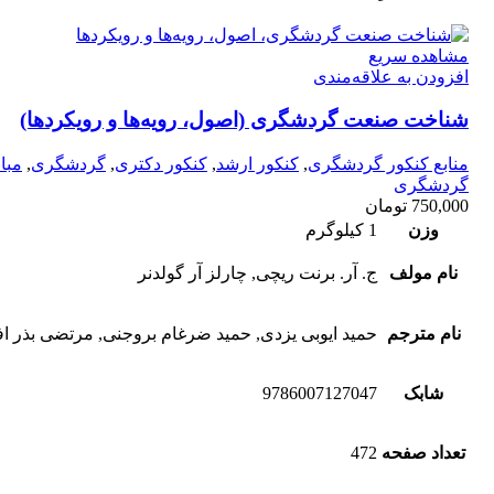
مشاهده سریع
افزودن به علاقه‌مندی
شناخت صنعت گردشگری (اصول، رویه‌ها و رویکردها)
منابع کنکور گردشگری
,
کنکور ارشد
,
کنکور دکتری
,
گردشگری
,
مبا
گردشگری
750,000
تومان
وزن
1 کیلوگرم
نام مولف
ج. آر. برنت ریچی, چارلز آر گولدنر
نام مترجم
حمید ایوبی یزدی, حمید ضرغام بروجنی, مرتضی بذر ا
شابک
9786007127047
تعداد صفحه
472