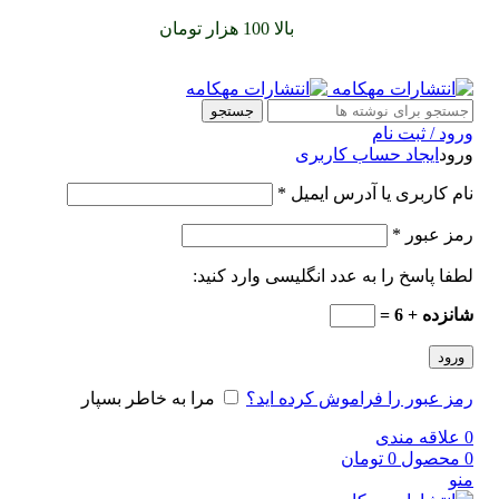
سفارشات خود را برای
بالا 100 هزار تومان
را با پیک رایگان تجربه
کنید
جستجو
ورود / ثبت نام
ورود
ایجاد حساب کاربری
نام کاربری یا آدرس ایمیل
*
رمز عبور
*
لطفا پاسخ را به عدد انگلیسی وارد کنید:
شانزده + 6 =
ورود
رمز عبور را فراموش کرده اید؟
مرا به خاطر بسپار
0
علاقه مندی
0
محصول
0
تومان
منو