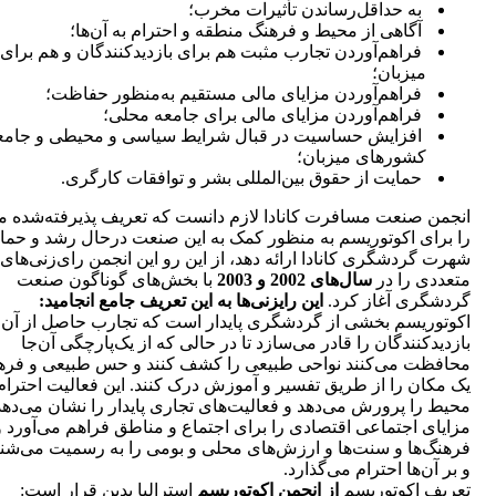
به حداقل‌رساندن تأثیرات مخرب؛
آگاهی از محیط و فرهنگ منطقه و احترام به آن‌ها؛
فراهم‌آوردن تجارب مثبت هم برای بازدیدکنندگان و هم برای
میزبان؛
فراهم‌آوردن مزایای مالی مستقیم به‌منظور حفاظت؛
فراهم‌آوردن مزایای مالی برای جامعه محلی؛
افزایش حساسیت در قبال شرایط سیاسی و محیطی و جامع
کشورهای میزبان؛
حمایت از حقوق بین‌المللی بشر و توافقات کارگری.
انجمن صنعت مسافرت کانادا لازم دانست که تعریف پذیرفته‌شده م
را برای اکوتوریسم به منظور کمک به این صنعت درحال رشد و حمای
شهرت گردشگری کانادا ارائه دهد، از این رو این انجمن رای‌زنی‌های
متعددی را در
سال‌های 2002 و 2003
با بخش‌های گوناگون صنعت
گردشگری آغاز کرد.
این رایزنی‌ها به این تعریف جامع انجامید:
اکوتوریسم بخشی از گردشگری پایدار است که تجارب حاصل از آن
بازدیدکنندگان را قادر می‌سازد تا در حالی که از یک‌پارچگی آن‌جا
محافظت می‌کنند نواحی طبیعی را کشف کنند و حس طبیعی و فره
یک مکان را از طریق تفسیر و آموزش درک کنند. این فعالیت احترام 
محیط را پرورش می‌دهد و فعالیت‌های تجاری پایدار را نشان می‌دهد
مزایای اجتماعی اقتصادی را برای اجتماع و مناطق فراهم می‌آورد و
فرهنگ‌ها و سنت‌ها و ارزش‌های محلی و بومی را به رسمیت می‌شن
و بر آن‌ها احترام می‌گذارد.
تعریف اکوتوریسم
از انجمن اکوتوریسم
استرالیا بدین قرار است: