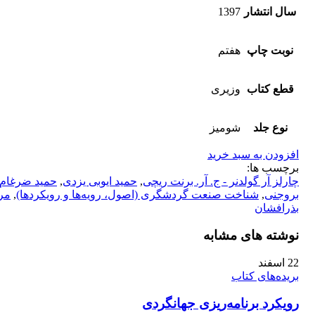
سال انتشار
1397
نوبت چاپ
هفتم
قطع کتاب
وزیری
نوع جلد
شومیز
افزودن به سبد خرید
برچسب ها:
چارلز آر گولدنر - ج. آر. برنت ریچی
,
حمید ایوبی یزدی
,
حمید ضرغام
بروجنی
,
شناخت صنعت گردشگری (اصول، رویه‌ها و رویکردها)
,
مر
بذرافشان
نوشته های مشابه
22
اسفند
بریده‌های کتاب
رویکرد برنامه‌‏ریزی جهانگردی