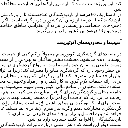
کند. این پروژه سبب شده که از سایر پارک‌ها نیز حمایت و محافظت
شود.
در کاستاریکا،
60 درصد
از بازدیدکنندگان علاقه‌مندند تا از پارک ملی 
بازدیدکنند که 11 درصد از زمین آن کشور را دربر گرفته است. اگر
ذخیره‌های اختصاصی و زیستی را نیز به آن بیفزاییم، مناطق حفاظ
درمجموع
23 درصد
این کشور را دربر می‌گیرند.
آسیب‌ها و محدودیت‌های اکوتوریسم
در مقصدهای گردشگری اکوتوریسم معمولاً تراکم کمی از جمعیت
روستایی دیده می‌شود. معیشت بیشتر ساکنان به بهره‌بردن از محی
زیست طبیعی پیرامون خود وابسته است. با رواج گردشگری در منط
این خطر وجود دارد که گردشگری منابع را مصرف کند؛ زیرا می‌توان
بیش از حد منابع را مصرف کند. اگر تورگردان اکوتوریسم محلیان را
برای ارائه خدمات لازمِ گروه به کار نگمارد و از مواد و تجهیزات مح
استفاده نکند، محلیان در منافع مالی اکوتوریسم سهیم نمی‌شوند، بنا
جامعه محلی و گردشگران برای گرفتن منابع طبیعی کمیاب با هم به
رقابت می‌پردازند که عاقبت این امر برای محیط زیست تهدیدی بز
است. برای این‌که تورگردانی موفق باشیم، لازم است محلیان را در 
گردشگری مشارکت دهیم وگرنه نیاز مبرم آن‌ها برای بقا مسلماً غا
خواهد شد و به احتمال بسیار بر جاذبه‌های طبیعی بی‌شماری، که
بازدیدکنندگان را اغوا می‌کنند، خسارت وارد می‌شود.
مسئله دیگر این است که دانش علمی درباره تأثیرات بازدیدکنندگان 