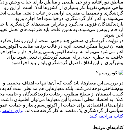
مناطق دورافتاده و نواحی طبیعی و مناطق دارای حیات وحش و دیگ
نواحی طبیعیِ تقریباً بکر بسیاری از کشورها اندک است. از این رو
گردشگری و تصمیمات مدیریت اراضی در غیاب دانشی مناسب اتخا
می‌شوند. با آغاز کار گردشگری، درخواستِ اخذ اجازه ورودِ
بازدیدکنندگان فزونی می‌گیرد و بنابراین مقصدهای گردشگری با خ
ازدحام روبه‌رو می‌شوند. به همین علت، باید ظرفیت‌های تحمل تعیی
اجرا شوند.
در نهایت، گردشگری صنعتی چند وجهی است، از این رو نظارت‌‌کردن
همه آن تقریباً ممکن نیست. آنچه در قالب برنامه مناسب اکوتوریس
آغاز می‌شود می‌تواند به برنامه اکوتوریسمی پرطرف‌دار و ماجراجویا
عاقبت به خطری جدی برای مقصد گردشگری تبدیل شود. برای
پیش‌گیری از این اتفاق، اصول گردشگریِ پایدار باید اجرا شود.
در بررسی این معیارها، باید گفت که آن‌ها تنها به اهداف محیطی و
بوم‌شناختی توجه نمی‌کنند، بلکه معیارهایی هم مد نظر است که به د
کسب اطمینان از سطح مطلوبِ رضایت بازدیدکنندگان و جامعه مح
کمک به اقتصاد محلی است. با این معیارها می‌توان اطمینان داشت 
دارایی‌های اقتصادی برای حمایت از اکوتوریسم پایدار و حمایت عمو
سیاسی از گردشگری یک مقصد به کار گرفته شده‌اند.
برای ادامه، ب
کتاب مراجعه کنید.
کتاب‌های مرتبط