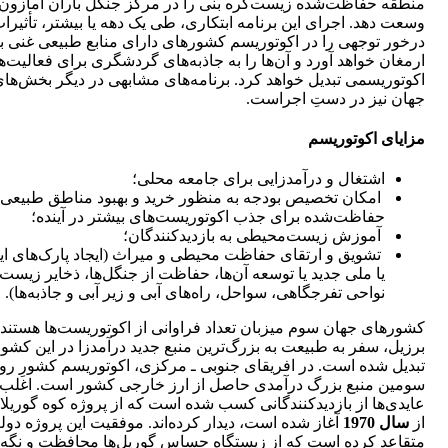
منطقه حفاظت‌شده زیست‌کره بنی را در مرکز جنگل باران آمازون
وسعت ‌دهد. اجرای این برنامه ابتکاری، طی یک دهه یا بیشتر، تأثیرا
درخور‌ توجهی را در اکوتوریسم کشورهای دارای منابع طبیعی غنی ب
ارمغان خواهد آورد و آن‌ها را به جاذبه‌های گردشگری برای فعالیت‌ه
اکوتوریسمی تبدیل خواهد کرد. برنامه‌های مشابهی در دیگر بخش‌ها
جهان نیز در دستِ اجراست.
مزایای اکوتوریسم
اشتغال و درآمدزایی برای جامعه محلی؛
امکان تخصیص بودجه به منظور خرید و بهبود مناطق طبیعی 
حفاظت‌شده برای جذب اکوتوریست‌های بیشتر در آینده؛
آموزش زیست‌محیطی به بازدیدکنندگان؛
تشویق و ارتقای حفاظت محیطی و میراث (ایجاد پارک‌های ایا
یا ملی جدید یا توسعه آن‌ها، حفاظت از جنگل‌ها، ذخایر زیست‌
نواحی تفرجگاهی، سواحل، راه‌های آبی و زیر آبی و جاذبه‌ها).
کشورهای جهان سوم میزبان تعداد فراوانی از اکوتوریست‌ها هستند.
برزیل، سفر به طبیعت به بزرگ‌ترین منبع جدید درآمدزا در این کشو
تبدیل شده است. در افریقای جنوبی ـ مرکزی، اکوتوریسم کشورِ روا
سومین منبع بزرگ درآمدی حاصل از ارز خارجی کشور است. اغلب 
عایدی‌ها از بازدیدکنندگانی کسب شده است که از پروژه کوه گوریلا،
از
سال 1970
آغاز شده است، دیدار کرده‌اند. موفقیت این پروژه دول
متقاعد کرده است که از زیستگاه حساس گوریل‌ها محافظت و نگه‌