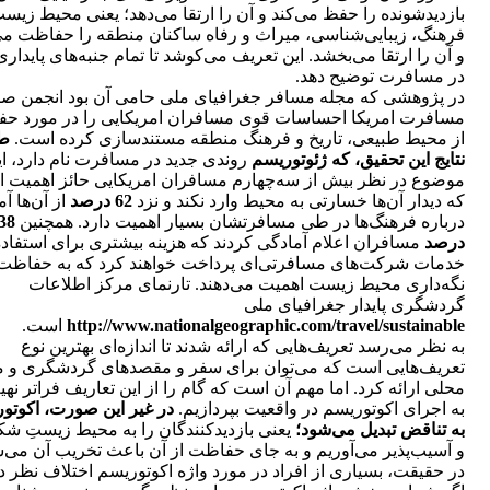
بازدیدشونده را حفظ می‌کند و آن را ارتقا می‌دهد؛ یعنی محیط زیس
فرهنگ، زیبایی‌شناسی، میراث و رفاه ساکنان منطقه را حفاظت می
و آن را ارتقا می‌بخشد. این تعریف می‌کوشد تا تمام جنبه‌های پایداری
در مسافرت توضیح دهد.
در پژوهشی که مجله مسافر جغرافیای ملی حامی آن بود انجمن ص
مسافرت امریکا احساسات قوی مسافران امریکایی را در مورد ح
از محیط طبیعی، تاریخ و فرهنگ منطقه مستند‌سازی کرده است.
ط
نتایج این تحقیق، که ژئوتوریسم
روندی جدید در مسافرت نام دارد، ای
موضوع در نظر بیش از سه‌چهارم مسافران امریکایی حائز اهمیت 
که دیدار آن‌ها خسارتی به محیط وارد نکند و نزد
62 درصد
از آن‌ها آ
درباره فرهنگ‌ها در طی مسافرتشان بسیار اهمیت دارد. همچنین
38
درصد
مسافران اعلام آمادگی کردند که هزینه بیشتری برای استفاده
خدمات شرکت‌های مسافرتی‌‌ای پرداخت خواهند کرد که به حفاظت
نگه‌داری محیط زیست اهمیت می‌دهند. تارنمای مرکز اطلاعات
گردشگری پایدار جغرافیای ملی
http://www.nationalgeographic.com/travel/sustainable
است.
به نظر می‌رسد تعریف‌هایی که ارائه شدند تا اندازه‌ای بهترین نوع
تعریف‌هایی است که می‌توان برای سفر و مقصدهای گردشگری و 
محلی ارائه کرد. اما مهم آن است که گام را از این تعاریف فراتر نهی
به اجرای اکوتوریسم در واقعیت بپردازیم.
در غیر این صورت، اکوتو
به تناقض تبدیل می‌شود؛
یعنی بازدیدکنندگان را به محیط زیستِ شک
و آسیب‌پذیر می‌آوریم و به جای حفاظت از آن باعث تخریب آن می‌ش
در حقیقت، بسیاری از افراد در مورد واژه اکوتوریسم اختلاف نظر دا