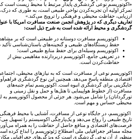
«
اکوتوریسم نوعی گردشگری پایدار مرتبط با محیط زیست است که
تمرکز اولیه آن تجربه‌کردن نواحی طبیعی است، به طوری که درک،
ارزیابی، حفاظت محیطی و فرهنگی را ترویج می‌کند.»
تعاریف دیگری که در پژوهش انجمن صنعت مسافرت امریکا با عنوا
گردشگری و محیط ارائه شده است به شرح ذیل است:
اکوتوریسم مسافرت دوستانه در طبیعتی است که بر مشاهده
حفظ زیستگاه‌های طبیعی و گنجینه‌های باستان‌شناسی تأکید د
اکوتوریسم وسیله‌ای برای حفظ منابع طبیعی است؛
در تعریفی جامع، اکوتوریسم دربردارنده مفاهیمی بیش از
حفاظت‌کردن است.
اکوتوریسم نوعی از مسافرت است که به نیازهای محیطی، اجتماعی
اقتصادی منطقه پاسخ می‌دهد. همچنین این نوع گردشگری فراهم‌آور
جایگزینی برای گردشگری انبوه است. اکوتوریسم تمام جنبه‌های
مسافرت (از خطوط هواپیمایی تا هتل‌ها و حمل و نقل زمینی و
تورگردانان) را شامل می‌شود. هر جزئی از محصول اکوتوریسم به ل
محیطی حساس و مهم است.
اکوتوریسم، در جایگاه نوعی از مسافرت، آشنایی با محیط فرهنگی 
تاریخ طبیعی را رواج می‌دهد و یک‌پارچگی اکوسیستم را تسهیل می‌ک
فرصت‌های اقتصادی و منافع حاصل از حفاظت را به همراه می‌آورد
مجله مسافر جغرافیایی ملی اصطلاح ژئوتوریسم را ابداع کرده است
منظور از آن نوعی گردشگری است که ویژگی‌های جغرافیایی مکان