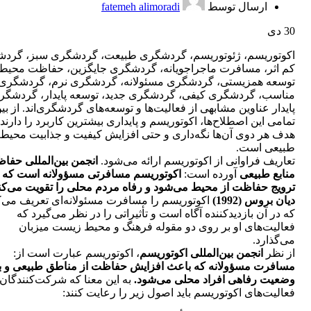
ارسال توسط
fatemeh alimoradi
30
دی
اکوتوریسم، ژئوتوریسم، گردشگری طبیعت، گردشگری سبز، گرد
کم اثر، مسافرت ماجراجویانه، گردشگری جایگزین، حفاظت محیط
توسعه همزیستی، گردشگری مسئولانه، گردشگری نرم، گردشگری
مناسب، گردشگری کیفی، گردشگری جدید، توسعه پایدار، گردشگر
پایدار عناوین مشابهی از فعالیت‌ها و توسعه‌های گردشگری‌اند. از بی
تمامی این اصطلاح‌ها، اکوتوریسم و پایداری بیشترین کاربرد را دارند.
هدف هر دوی آن‌ها نگه‌داری و حتی افزایش کیفیت و جذابیت محیط
طبیعی است.
تعاریف فراوانی از اکوتوریسم ارائه می‌شود.
انجمن بین‌المللی حفا
منابع طبیعی
آورده است:
اکوتوریسم مسافرتی مسؤولانه است که
ترویج حفاظت از محیط می‌شود و رفاه مردم محلی را تقویت می‌کن
دیان بروس (1992)
اکوتوریسم را مسافرت مسئولانه‌ای تعریف می‌ک
که در آن بازدیدکننده آگاه است و تأثیراتی را در نظر می‌گیرد که
فعالیت‌های او بر روی دو مقوله فرهنگ و محیط زیست میزبان
می‌گذارد.
از نظر
انجمن بین‌المللی اکوتوریسم
، اکوتوریسم عبارت است از:
مسافرت مسؤولانه که باعث افزایش حفاظت از مناطق طبیعی و به
وضعیت رفاهی افراد محلی می‌شود.
به این معنا که شرکت‌کنندگان 
فعالیت‌های اکوتوریسم باید اصول زیر را رعایت کنند: