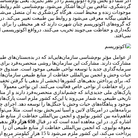
اگر شما دو بخش واژه اکوتوریسم را در نظر بگیرید، یعنی بوم‌شناس
گردشگری، تناقض بین آن‌ها آشکار می‌شود. بوم‌شناسی علم روابط 
موجودات زنده و محیط است. هرگاه گردشگری به آن متصل می‌شو
ماهیتی بیگانه معرفی می‌شود و روابط بین طبیعت تغییر می‌کند. در
که گروه‌های اکوتوریسم چنان شهرت دارند که هر محیطی را برای
نگه‌داری و حفاظت می‌جویند تخریب می‌کنند، درواقع اکوتوریسمی ا
نمی‌افتد.
از عوامل مؤثرِ بوم‌شناسی سازمان‌هایی‌اند که در بده‌بستان‌های طب
مشارکت دارند. مشارکت این سازمان‌ها روشی منحصربه‌فرد برای
سرمایه‌گذاری جدید یا توسعه نواحی طبیعی موجود است. صندوق ج
حیات وحش و انجمن بین‌المللی حفاظت از منابع طبیعی سازمان‌هایی
که، برای پرداختن بدهی‌های کشورها (بخشی از بدهی یا گرفتن تخفی
در راه حفاظت از نواحی خاص فعالیت می‌کنند. این نواحی معمولاً
پارک‌های ملی جدیدی‌اند که چشم‌اندازی منحصر‌به‌فرد دارند و از منا
تاریخی طبیعی به شمار می‌روند یا این‌که کشور ملزم است پارک‌ها
موجود و پناهگاه‌های حیات وحش یا جنگل‌ها را توسعه دهد. اجرای چ
برنامه‌هایی در امریکای لاتین و آسیا ثمربخش بوده است. مثلاً می‌توا
تفاهم‌نامه بین کشور بولیوی و انجمن بین‌المللی حفاظت از منابع ط
اشاره کرد. در این معاهده آمده است که در قبالِ
650 هزار دلار
بدهی
معوقه بولیوی، که انجمن بین‌المللی حفاظت از منابع طبیعی آن را
پرداخت می‌کند، این کشور ملزم می‌شود تا 15 هزار کیلومتر مربع ا