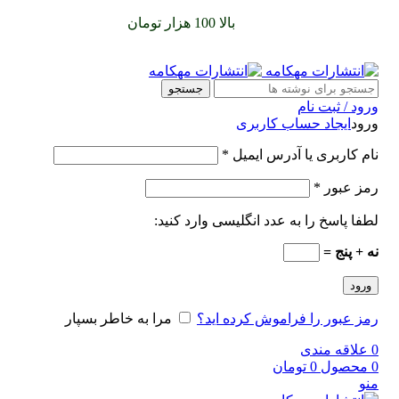
سفارشات خود را برای
بالا 100 هزار تومان
را با پیک رایگان تجربه
کنید
جستجو
ورود / ثبت نام
ورود
ایجاد حساب کاربری
نام کاربری یا آدرس ایمیل
*
رمز عبور
*
لطفا پاسخ را به عدد انگلیسی وارد کنید:
نه + پنج =
ورود
رمز عبور را فراموش کرده اید؟
مرا به خاطر بسپار
0
علاقه مندی
0
محصول
0
تومان
منو