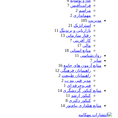
غذا و نوشابه
6
فرانت‌آفیس
7
مراسم
2
مهمانداری
2
مدیریت
105
استراتژیک
21
بازاریابی و برندینگ
11
رفتار سازمانی
13
کار آفرینی
7
مالی
17
منابع انسانی
18
روان‌شناسی
11
سایر
7
منابع آزمون های جامع
16
راهنمایان فرهنگی
12
راهنمایان طبیعت
2
مدیر فنی بند ب
2
فنی‌وحرفه‌ ای
1
منابع کنکور گردشگری
14
کنکور ارشد
11
کنکور دکتری
8
منابع هتلداری پیام‌نور
14