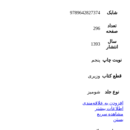
شابک
9789642827374
تعداد
296
صفحه
سال
1393
انتشار
نوبت چاپ
پنجم
قطع کتاب
وزیری
نوع جلد
شومیز
افزودن به علاقه‌مندی
اطلاعات بیشتر
مشاهده سریع
بستن