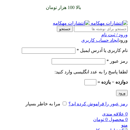
سفارشات خود را برای
بالا 100 هزار تومان
را با پیک رایگان تجربه
کنید
جستجو
ورود / ثبت نام
ورود
ایجاد حساب کاربری
نام کاربری یا آدرس ایمیل
*
رمز عبور
*
لطفا پاسخ را به عدد انگلیسی وارد کنید:
دوازده − یازده =
ورود
رمز عبور را فراموش کرده اید؟
مرا به خاطر بسپار
0
علاقه مندی
0
محصول
0
تومان
منو