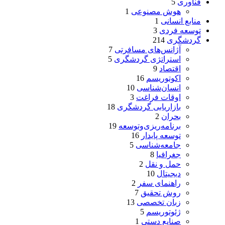
فناوری
5
هوش مصنوعی
1
منابع انسانی
1
توسعه فردی
3
گردشگری
214
آژانس‌های مسافرتی
7
استراتژی گردشگری
5
اقتصاد
9
اکوتوریسم
16
انسان‌شناسی
10
اوقات فراغت
3
بازاریابی گردشگری
18
بحران
2
برنامه‌ریزی‌وتوسعه
19
توسعه پایدار
16
جامعه‌شناسی
5
جغرافیا
8
حمل و نقل
2
دیجیتال
10
راهنمای سفر
2
روش تحقیق
7
زبان تخصصی
13
ژئوتوریسم
5
صنایع دستی
1