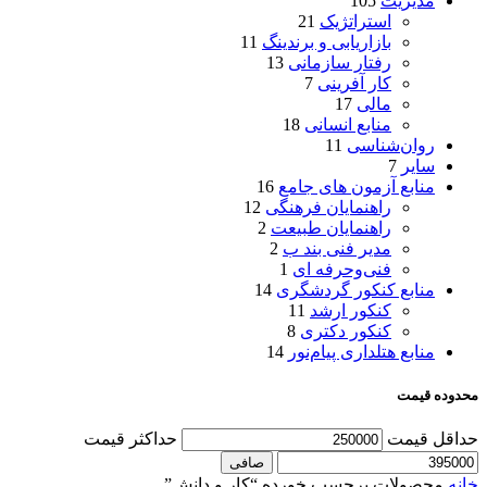
مدیریت
105
استراتژیک
21
بازاریابی و برندینگ
11
رفتار سازمانی
13
کار آفرینی
7
مالی
17
منابع انسانی
18
روان‌شناسی
11
سایر
7
منابع آزمون های جامع
16
راهنمایان فرهنگی
12
راهنمایان طبیعت
2
مدیر فنی بند ب
2
فنی‌وحرفه‌ ای
1
منابع کنکور گردشگری
14
کنکور ارشد
11
کنکور دکتری
8
منابع هتلداری پیام‌نور
14
محدوده قیمت
حداقل قیمت
حداكثر قيمت
صافی
خانه
محصولات برچسب خورده “کار و دانش”