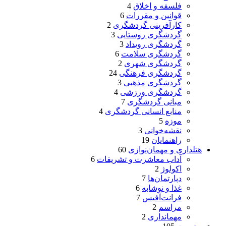
فلسفه و اخلاق
4
قوانین و مقررات
6
کارآفرینی گردشگری
2
گردشگری روستایی
3
گردشگری رویداد
3
گردشگری سلامت
6
گردشگری شهری
2
گردشگری فرهنگی
24
گردشگری مذهبی
3
گردشگری ورزشی
4
مبانی گردشگری
7
منابع انسانی گردشگری
4
موزه
5
نقشه‌خوانی
3
راهنمایان
19
هتلداری و مهمان‌نوازی
60
آداب معاشرت و تشریفات
6
اکولوژ
2
دپارتمان‌ها
7
غذا و نوشابه
6
فرانت‌آفیس
7
مراسم
2
مهمانداری
2