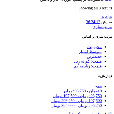
Showing all 3 results
فیلترها
نمایش
12
24
36
مرتب‌سازی
مرتب سازی بر اساس
محبوبیت
متوسط امتیاز
جدیدترین
قیمت: کم به زیاد
قیمت: زیاد به کم
فیلتر هزینه
همه
0
تومان
-
98,750
تومان
98,750
تومان
-
197,500
تومان
197,500
تومان
-
296,250
تومان
296,250
تومان
-
395,000
تومان