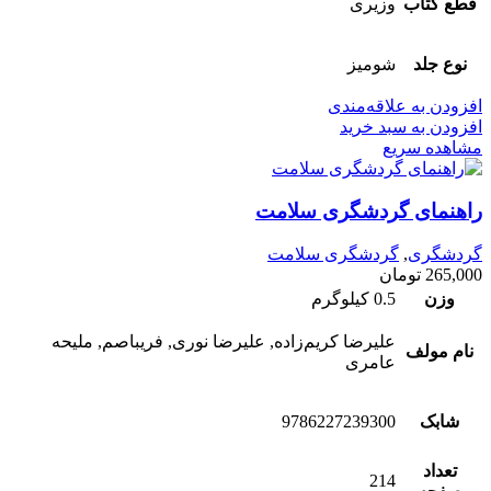
قطع کتاب
وزیری
نوع جلد
شومیز
افزودن به علاقه‌مندی
افزودن به سبد خرید
مشاهده سریع
راهنمای گردشگری سلامت
گردشگری
,
گردشگری سلامت
265,000
تومان
وزن
0.5 کیلوگرم
علیرضا کریم‌زاده, علیرضا نوری, فریباصم, ملیحه
نام مولف
عامری
شابک
9786227239300
تعداد
214