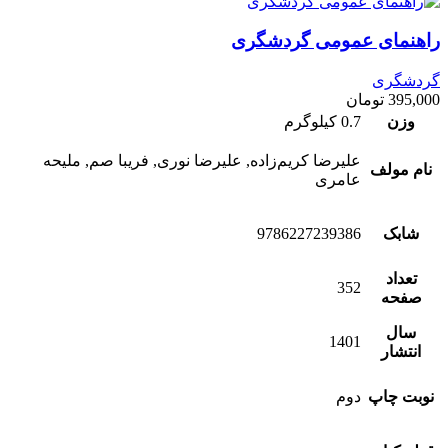
راهنمای عمومی گردشگری
گردشگری
395,000
تومان
وزن
0.7 کیلوگرم
علیرضا کریم‌زاده, علیرضا نوری, فریبا صم, ملیحه
نام مولف
عامری
شابک
9786227239386
تعداد
352
صفحه
سال
1401
انتشار
نوبت چاپ
دوم