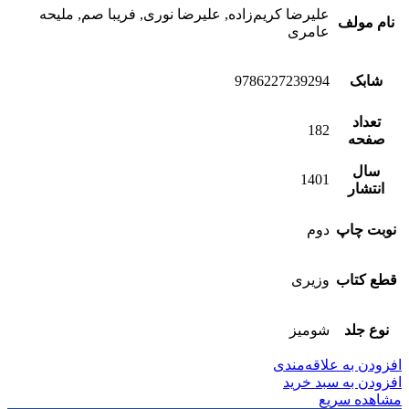
علیرضا کریم‌زاده, علیرضا نوری, فریبا صم, ملیحه
نام مولف
عامری
شابک
9786227239294
تعداد
182
صفحه
سال
1401
انتشار
نوبت چاپ
دوم
قطع کتاب
وزیری
نوع جلد
شومیز
افزودن به علاقه‌مندی
افزودن به سبد خرید
مشاهده سریع