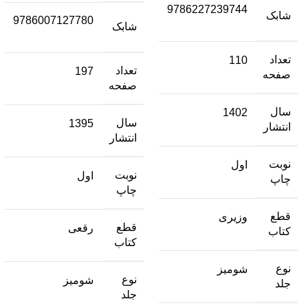
9786227239744
شابک
9786007127780
شابک
تعداد
110
تعداد
197
صفحه
صفحه
سال
1402
سال
1395
انتشار
انتشار
نوبت
اول
نوبت
اول
چاپ
چاپ
قطع
وزیری
قطع
رقعی
کتاب
کتاب
نوع
شومیز
نوع
شومیز
جلد
جلد