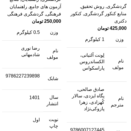
گردشگری
,
روش تحقیق
,
آزمون های جامع
,
راهنمایان
منابع کنکور گردشگری
,
کنکور
فرهنگی
,
گردشگری فرهنگی
دکتری
250,000
تومان
425,000
تومان
وزن
0.5 کیلوگرم
وزن
1 کیلوگرم
رضا نوری
نام
شادمهانی
لِونت آلتیانی،
مولف
نام
الکساندروس
مولف
پاراسکواس
9786227239898
شابک
صادق صالحی،
پگاه ایزدی، سالار
سال
1401
نام
کُهزادی، زهرا
انتشار
مترجم
پازوکی‌نژاد
نوبت
اول
چاپ
9786007127445