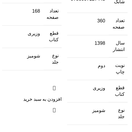
شابک
تعداد
168
صفحه
تعداد
360
صفحه
قطع
وزیری
کتاب
سال
1398
انتشار
نوع
شومیز
جلد
نوبت
دوم
چاپ
قطع
وزیری
کتاب
افزودن به سبد خرید
نوع
شومیز
جلد