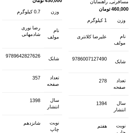
430,000
تومان
مسافرتی
,
راهنمایان
460,000
تومان
وزن
0.7 کیلوگرم
وزن
1 کیلوگرم
رضا نوری
نام
شادمهانی
نام
علیرضا کلانتری
مولف
مولف
9789642827626
شابک
9786007127490
شابک
تعداد
357
تعداد
278
صفحه
صفحه
سال
1398
سال
1394
انتشار
انتشار
نوبت
شانزدهم
نوبت
هفتم
چاپ
چاپ