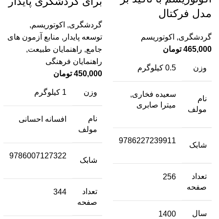
برای گردشگری پایدار
مدل فرکتال
گردشگری
,
اکوتوریسم
,
گردشگری
,
اکوتوریسم
توسعه پایدار
,
منابع آزمون های
465,000
تومان
جامع
,
راهنمایان طبیعت
,
راهنمایان فرهنگی
وزن
0.5 کیلوگرم
450,000
تومان
وزن
1 کیلوگرم
سعیده فخاری,
نام
میترا صابری
مولف
نام
افسانه احسانی
مولف
9786227239911
شابک
9786007127322
شابک
تعداد
256
صفحه
تعداد
344
صفحه
سال
1400