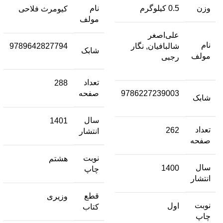
وزن
0.5 کیلوگرم
نام
کیومرث فلاحی
مولف
علی‌اصغر
نام
شالبافیان, نگار
9789642827794
شابک
مولف
رجبی
تعداد
288
9786227239003
صفحه
شابک
سال
1401
تعداد
262
انتشار
صفحه
نوبت
هشتم
سال
1400
چاپ
انتشار
قطع
وزیری
نوبت
اول
کتاب
چاپ