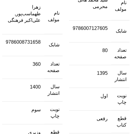
نام
محرمی
زهرا
مولف
نام
طهماسب‌پور,
مولف
علی‌اکبر فرهنگی
9786007127605
شابک
9786008731658
شابک
تعداد
80
صفحه
تعداد
360
صفحه
سال
1395
انتشار
سال
1400
انتشار
نوبت
اول
چاپ
نوبت
سوم
چاپ
قطع
رقعی
کتاب
قطع
وزیری