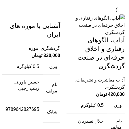
آشنایی با موزه های
ایران
آداب، الگوهای
رفتاری و اخلاق
گردشگری
,
موزه
330,000
تومان
حرفه‌ای در صنعت
گردشگری
وزن
0.5 کیلوگرم
آداب معاشرت و تشریفات
,
حسین یاوری,
نام
گردشگری
زینب رجبی
مولف
420,000
تومان
وزن
0.5 کیلوگرم
9789642827695
شابک
نام
جلال نصیریان
مولف