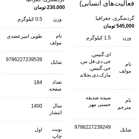
فعالیت‌های انسانی)
230,000
تومان
گردشگری
,
جغرافیا
وزن
0.5 کیلوگرم
545,000
تومان
نام
طوبی امیرعضدی
وزن
1.5 کیلوگرم
مولف
ای.گتیس,
9786227239539
جی.دی.فل من,
شابک
نام
جی.گتیس,
مولف
مارک.دی.بجلاند
تعداد
184
صفحه
سیده صدیقه
نام
حسنی مهر
سال
1400
مترجم
انتشار
9786227239249
نوبت
اول
شابک
چاپ