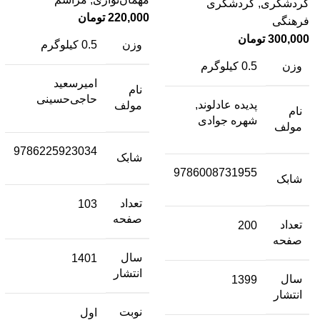
گردشگری
,
گردشگری
220,000
تومان
فرهنگی
300,000
تومان
وزن
0.5 کیلوگرم
وزن
0.5 کیلوگرم
امیرسعید
نام
حاجی‌حسینی
پدیده عادلوند,
مولف
نام
شهره جوادی
مولف
9786225923034
شابک
9786008731955
شابک
تعداد
103
صفحه
تعداد
200
صفحه
سال
1401
انتشار
سال
1399
انتشار
نوبت
اول