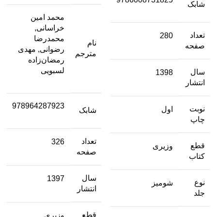
شابک
محمد امین
خراسانی,
تعداد
280
محمدرضا
نام
صفحه
رضوانی, مهدی
مترجم
رمضان‌زاده
لسبویی
سال
1398
انتشار
978964287923
نوبت
اول
شابک
چاپ
تعداد
326
قطع
وزیری
صفحه
کتاب
سال
1397
نوع
شومیز
انتشار
جلد
قطع
وزیری