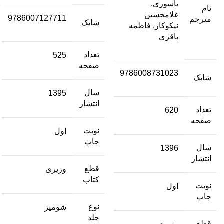
یاسوری,
نام
غلامحسین
9786007127711
مترجم
شابک
نیکوکار, فاطمه
باقری
تعداد
525
صفحه
9786008731023
شابک
سال
1395
انتشار
تعداد
620
صفحه
نوبت
اول
چاپ
سال
1396
انتشار
قطع
وزیری
کتاب
نوبت
اول
چاپ
نوع
شومیز
جلد
قطع