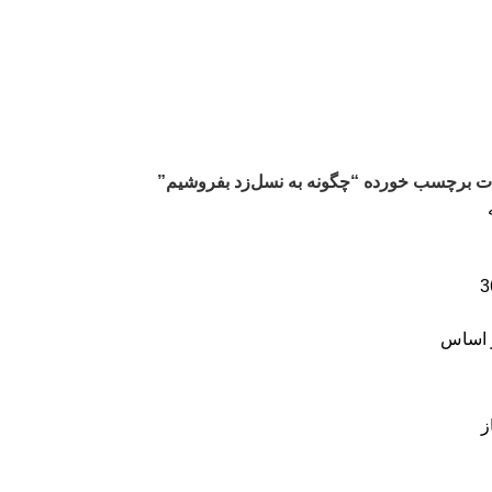
 برچسب خورده “چگونه به نسل‌زد بفروشیم”
3
 اساس
ز