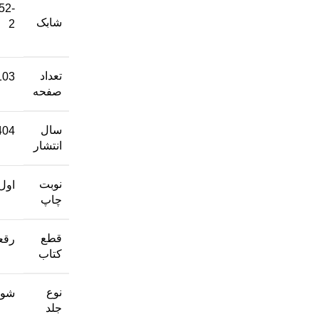
52-
شابک
2
تعداد
103
صفحه
سال
404
انتشار
نوبت
اول
چاپ
قطع
رقع
کتاب
نوع
شوم
جلد