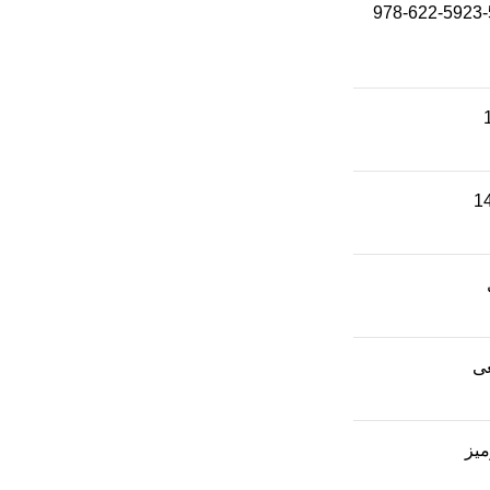
978-622-5923-
1
ی
یز