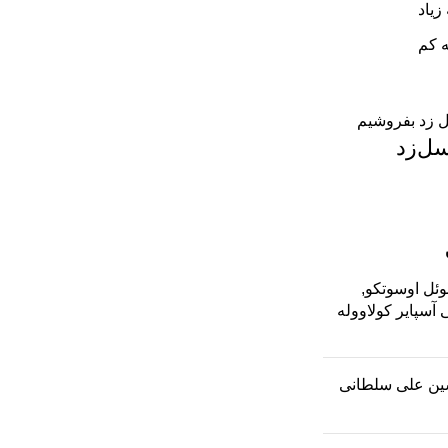
زیاد
ه کم
سل‌زد
وئل اوسوتکو,
 آسپایر کولاووله
ن علی سلطانی