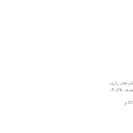
بان فخر رازی،
نرسیده به چهارراه لبافی‌نژاد، کوچه انوری، پلاک 8،
02166961509 و