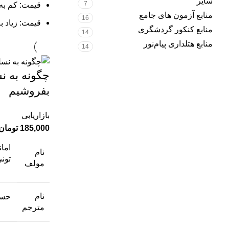
سایر
7
قیمت: کم به 
منابع آزمون های جامع
16
قیمت: زیاد ب
منابع کنکور گردشگری
14
منابع هتلداری پیام‌نور
14
چگونه به ن
بفروشیم
بازاریابی
185,000
تومان
امان
نام
تونی
مولف
نام
حسی
مترجم