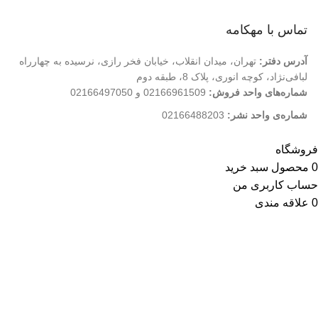
فروشگاه
تماس با مهکامه
آدرس دفتر:
تهران، میدان انقلاب، خیابان فخر رازی، نرسیده به چهارراه
لبافی‌نژاد، کوچه انوری، پلاک 8، طبقه دوم
شماره‌های واحد فروش:
02166961509 و 02166497050
شماره‌‌ی واحد نشر:
02166488203
کلیه حقوق این وب سایت متعلق به انتشارات مهکامه می باشد.
فروشگاه
0
محصول
سبد خرید
حساب کاربری من
0
علاقه مندی