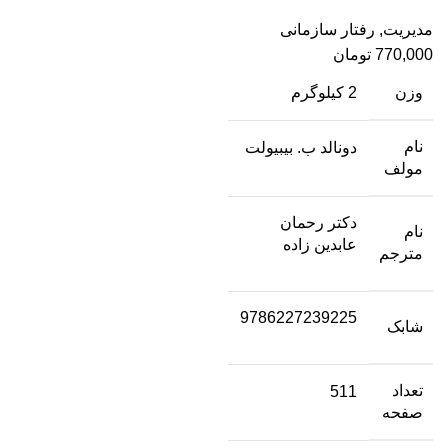
مدیریت
,
رفتار سازمانی
770,000
تومان
وزن
2 کیلوگرم
نام
دونالد ب. بیبیولت
مولف
دکتر رحمان
نام
عابدین زاده
مترجم
9786227239225
شابک
تعداد
511
صفحه