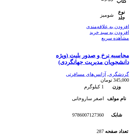
کتاب
نوع
شومیز
جلد
افزودن به علاقه‌مندی
افزودن به سبد خرید
مشاهده سریع
محاسبه نرخ و صدور بلیت (ویژه
دانشجویان مدیریت جهانگردی)
گردشگری
,
آژانس‌های مسافرتی
345,000
تومان
وزن
1 کیلوگرم
نام مولف
اصغر ساروخانی
شابک
9786007127360
تعداد صفحه
287