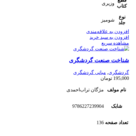
قطع
وزیری
کتاب
نوع
شومیز
جلد
افزودن به علاقه‌مندی
افزودن به سبد خرید
مشاهده سریع
شناخت صنعت گردشگری
گردشگری
,
مبانی گردشگری
195,000
تومان
نام مولف
مژگان تراب‌احمدی
شابک
9786227239904
تعداد صفحه
136