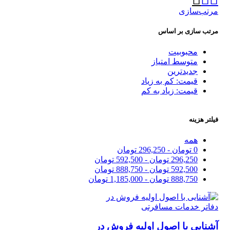
مرتب‌سازی
مرتب سازی بر اساس
محبوبیت
متوسط امتیاز
جدیدترین
قیمت: کم به زیاد
قیمت: زیاد به کم
فیلتر هزینه
همه
0
تومان
-
296,250
تومان
296,250
تومان
-
592,500
تومان
592,500
تومان
-
888,750
تومان
888,750
تومان
-
1,185,000
تومان
آشنایی با اصول اولیه فروش در