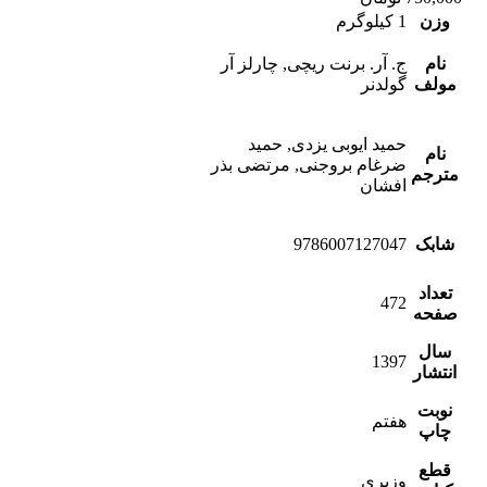
وزن
1 کیلوگرم
نام
ج. آر. برنت ریچی, چارلز آر
مولف
گولدنر
حمید ایوبی یزدی, حمید
نام
ضرغام بروجنی, مرتضی بذر
مترجم
افشان
شابک
9786007127047
تعداد
472
صفحه
سال
1397
انتشار
نوبت
هفتم
چاپ
قطع
وزیری