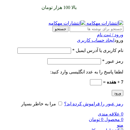
سفارشات خود را برای
بالا 100 هزار تومان
را با پیک رایگان تجربه
کنید
جستجو
ورود / ثبت نام
ورود
ایجاد حساب کاربری
نام کاربری یا آدرس ایمیل
*
رمز عبور
*
لطفا پاسخ را به عدد انگلیسی وارد کنید:
7 + هفده =
ورود
رمز عبور را فراموش کرده اید؟
مرا به خاطر بسپار
0
علاقه مندی
0
محصول
0
تومان
منو