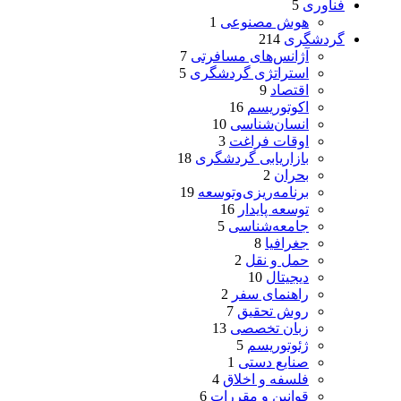
فناوری
5
هوش مصنوعی
1
گردشگری
214
آژانس‌های مسافرتی
7
استراتژی گردشگری
5
اقتصاد
9
اکوتوریسم
16
انسان‌شناسی
10
اوقات فراغت
3
بازاریابی گردشگری
18
بحران
2
برنامه‌ریزی‌وتوسعه
19
توسعه پایدار
16
جامعه‌شناسی
5
جغرافیا
8
حمل و نقل
2
دیجیتال
10
راهنمای سفر
2
روش تحقیق
7
زبان تخصصی
13
ژئوتوریسم
5
صنایع دستی
1
فلسفه و اخلاق
4
قوانین و مقررات
6