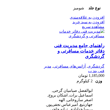
نوع جلد
شومیز
افزودن به علاقه‌مندی
افزودن به سبد خرید
مشاهده سریع
راهنمای جامع مدیریت فنی
دفاتر خدمات مسافرتی و
گردشگری
گردشگری
,
آژانس‌های مسافرتی
,
مدیر
فنی بند ب
1,185,000
تومان
وزن
2 کیلوگرم
ابوالفضل صیامیان گرجی,
اسماعیل برات, اشکان بروج,
اصغر ساروخانی, الهه
جهان‌تیغ, امیرعباس نجفی‌پور,
پریسا خدادادی, ترانه حاجی