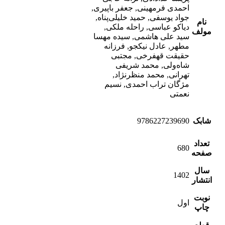
احمدی فرمهینی, جعفر باپیری,
جواد یوسفی, حمید خلیلی‌پناه,
نام
دیاکو عباسی, راحله ملکی,
مولف
سید علی هاشمی, سیده مهسا
مطهر, عادل نیکجو, فرزانه
حقیقت‌ قهفرخی, مجتبی
شاه‌ولی, محمد شریفی
تهرانی, محمد ‌منظرنژاد,
مژگان تراب احمدی, نسیم
نعمتی
شابک
9786227239690
تعداد
680
صفحه
سال
1402
انتشار
نوبت
اول
چاپ