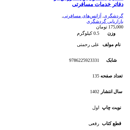
دفاتر خدمات مسافرتی
گردشگری
,
آژانس‌های مسافرتی
,
بازاریابی گردشگری
175,000
تومان
وزن
0.5 کیلوگرم
نام مولف
علی رحمتی
شابک
9786225923331
تعداد صفحه
135
سال انتشار
1402
نوبت چاپ
اول
قطع کتاب
رقعی