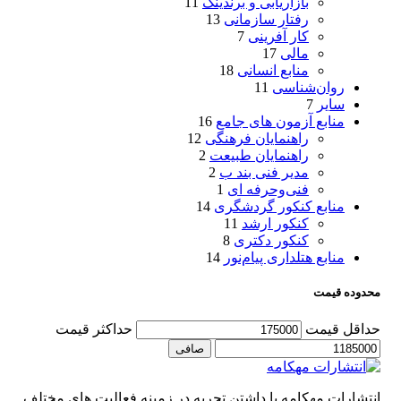
بازاریابی و برندینگ
11
رفتار سازمانی
13
کار آفرینی
7
مالی
17
منابع انسانی
18
روان‌شناسی
11
سایر
7
منابع آزمون های جامع
16
راهنمایان فرهنگی
12
راهنمایان طبیعت
2
مدیر فنی بند ب
2
فنی‌وحرفه‌ ای
1
منابع کنکور گردشگری
14
کنکور ارشد
11
کنکور دکتری
8
منابع هتلداری پیام‌نور
14
محدوده قیمت
حداقل قیمت
حداكثر قيمت
صافی
انتشارات مهکامه با داشتن تجربه در زمینه فعالیت های مختلف