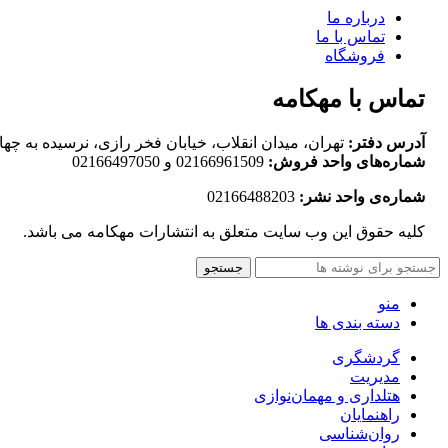
درباره ما
تماس با ما
فروشگاه
تماس با مهکامه
آدرس دفتر:
تهران، میدان انقلاب، خیابان فخر رازی، نرسیده به چهارراه لبا
شماره‌های واحد فروش:
02166961509 و 02166497050
شماره‌‌ی واحد نشر:
02166488203
کلیه حقوق این وب سایت متعلق به انتشارات مهکامه می باشد.
جستجو
منو
دسته بندی ها
گردشگری
مدیریت
هتلداری و مهمان‌نوازی
راهنمایان
روان‌شناسی