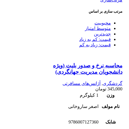
مرتب سازی بر اساس
محبوبیت
متوسط امتیاز
جدیدترین
قیمت: کم به زیاد
قیمت: زیاد به کم
محاسبه نرخ و صدور بلیت (ویژه
دانشجویان مدیریت جهانگردی)
گردشگری
,
آژانس‌های مسافرتی
345,000
تومان
وزن
1 کیلوگرم
نام مولف
اصغر ساروخانی
شابک
9786007127360