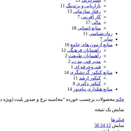
استراتژیک
21
بازاریابی و برندینگ
11
رفتار سازمانی
13
کار آفرینی
7
مالی
17
منابع انسانی
18
روان‌شناسی
11
سایر
7
منابع آزمون های جامع
16
راهنمایان فرهنگی
12
راهنمایان طبیعت
2
مدیر فنی بند ب
2
فنی‌وحرفه‌ ای
1
منابع کنکور گردشگری
14
کنکور ارشد
11
کنکور دکتری
8
منابع هتلداری پیام‌نور
14
خانه
محصولات برچسب خورده “محاسبه نرخ و صدور بلیت (ویژه دا
نمایش یک نتیجه
فیلترها
نمایش
12
24
36
مرتب‌سازی