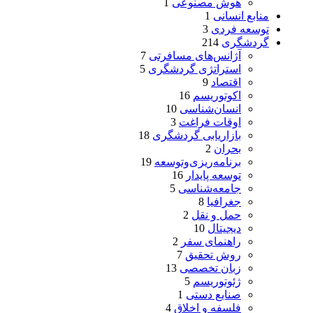
هوش مصنوعی
1
منابع انسانی
1
توسعه فردی
3
گردشگری
214
آژانس‌های مسافرتی
7
استراتژی گردشگری
5
اقتصاد
9
اکوتوریسم
16
انسان‌شناسی
10
اوقات فراغت
3
بازاریابی گردشگری
18
بحران
2
برنامه‌ریزی‌وتوسعه
19
توسعه پایدار
16
جامعه‌شناسی
5
جغرافیا
8
حمل و نقل
2
دیجیتال
10
راهنمای سفر
2
روش تحقیق
7
زبان تخصصی
13
ژئوتوریسم
5
صنایع دستی
1
فلسفه و اخلاق
4