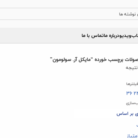
اب
ویدیو
درباره‌ ما
تماس با ما
ولات برچسب خورده “مایکل آر. سولومون”
تیجه
یلترها
36
2
‌سازی
 بر اساس
تیاز