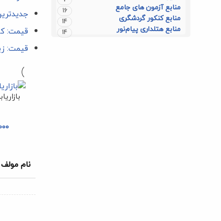
منابع آزمون های جامع
16
جدیدتری
منابع کنکور گردشگری
14
منابع هتلداری پیام‌نور
قیمت: کم
14
قیمت: زی
بازاریا
000
نام مولف