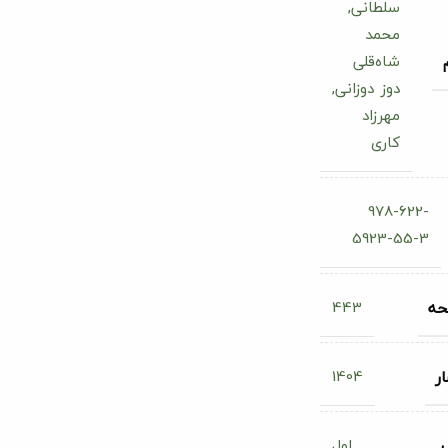
سلطانی,
محمد
شاه‌قلی
دوز دوزانی,
مهرزاد
کاری
978-622-
5923-55-3
443
حه
1404
ر
اول