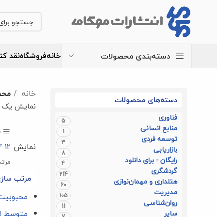
خانه
فروشگاه
نقد کت
دسته‌بندی محصولات
خانه
محص
دسته‌های محصولات
نمایش یک ن
فناوری
5
منابع انسانی
ف
1
توسعه فردی
3
نمایش
12
4
بازاریابی
8
رایگان - برای دانلود
مرتب
4
گردشگری
214
مرتب سازی
هتلداری و مهمان‌نوازی
60
مدیریت
محبوبیت
105
روان‌شناسی
11
متوسط ام
سایر
7