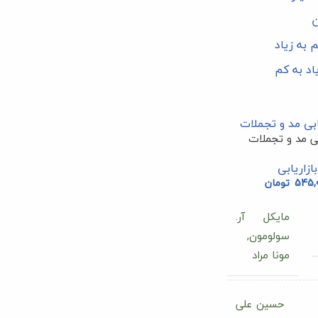
ن
 به زیاد
اد به کم
بی مد و تجملات
بازاریابی
545,
تومان
مایکل آر.
سولومون,
مونا مراد
حسین علی