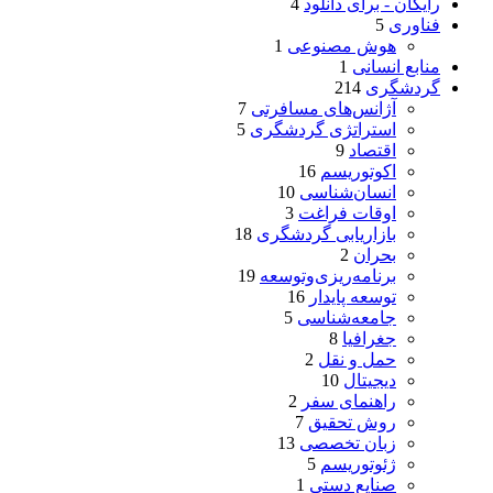
رایگان - برای دانلود
4
فناوری
5
هوش مصنوعی
1
منابع انسانی
1
گردشگری
214
آژانس‌های مسافرتی
7
استراتژی گردشگری
5
اقتصاد
9
اکوتوریسم
16
انسان‌شناسی
10
اوقات فراغت
3
بازاریابی گردشگری
18
بحران
2
برنامه‌ریزی‌وتوسعه
19
توسعه پایدار
16
جامعه‌شناسی
5
جغرافیا
8
حمل و نقل
2
دیجیتال
10
راهنمای سفر
2
روش تحقیق
7
زبان تخصصی
13
ژئوتوریسم
5
صنایع دستی
1