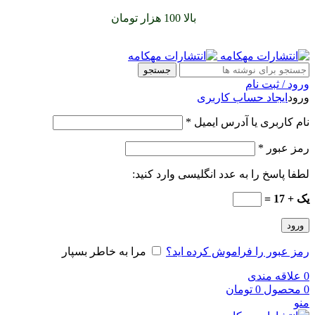
سفارشات خود را برای
بالا 100 هزار تومان
را با پیک رایگان تجربه
کنید
جستجو
ورود / ثبت نام
ورود
ایجاد حساب کاربری
نام کاربری یا آدرس ایمیل
*
رمز عبور
*
لطفا پاسخ را به عدد انگلیسی وارد کنید:
یک + 17 =
ورود
رمز عبور را فراموش کرده اید؟
مرا به خاطر بسپار
0
علاقه مندی
0
محصول
0
تومان
منو