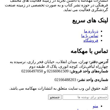
انتشارات مهکامه با داشتن تجربه در زمینه فعالیت های مختلف
فرهنگی در حوزه نشر کتاب و به صورت تخصصی در زمینه صنعت
گردشگری فعالیت می نماید.
لینک های سریع
درباره ما
تماس با ما
فروشگاه
تماس با مهکامه
آدرس دفتر:
تهران، میدان انقلاب، خیابان فخر رازی، نرسیده به
چهارراه لبافی‌نژاد، کوچه انوری، پلاک 8، طبقه دوم
شماره‌های واحد فروش:
02166961509 و 02166497050
شماره‌‌ی واحد نشر:
02166488203
کلیه حقوق این وب سایت متعلق به انتشارات مهکامه می باشد.
جستجو
منو