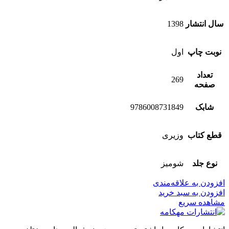
سال انتشار
1398
نوبت چاپ
اول
تعداد
269
صفحه
شابک
9786008731849
قطع کتاب
وزیری
نوع جلد
شومیز
افزودن به علاقه‌مندی
افزودن به سبد خرید
مشاهده سریع