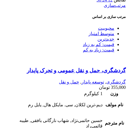
مرتب‌سازی
مرتب سازی بر اساس
محبوبیت
متوسط امتیاز
جدیدترین
قیمت: کم به زیاد
قیمت: زیاد به کم
گردشگری، حمل و نقل عمومی و تحرک پایدار
گردشگری
,
توسعه پایدار
,
حمل و نقل
355,000
تومان
وزن
1 کیلوگرم
نام مولف
دیم-ترین لکلان, سی. مایکل هال, یایل رم
حسین حاتمی‌نژاد, شهاب نارگانی بافقی, طیبه
نام مترجم
قائمی‌راد