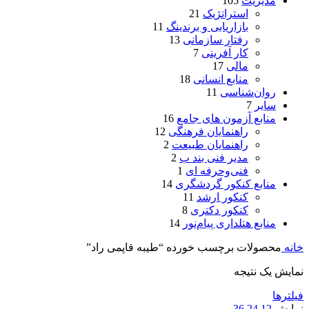
مدیریت
105
استراتژیک
21
بازاریابی و برندینگ
11
رفتار سازمانی
13
کار آفرینی
7
مالی
17
منابع انسانی
18
روان‌شناسی
11
سایر
7
منابع آزمون های جامع
16
راهنمایان فرهنگی
12
راهنمایان طبیعت
2
مدیر فنی بند ب
2
فنی‌وحرفه‌ ای
1
منابع کنکور گردشگری
14
کنکور ارشد
11
کنکور دکتری
8
منابع هتلداری پیام‌نور
14
خانه
محصولات برچسب خورده “طیبه قاپمی راد”
نمایش یک نتیجه
فیلترها
نمایش
12
24
36