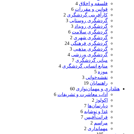
فلسفه و اخلاق
4
قوانین و مقررات
6
کارآفرینی گردشگری
2
گردشگری روستایی
3
گردشگری رویداد
3
گردشگری سلامت
6
گردشگری شهری
2
گردشگری فرهنگی
24
گردشگری مذهبی
3
گردشگری ورزشی
4
مبانی گردشگری
7
منابع انسانی گردشگری
4
موزه
5
نقشه‌خوانی
3
راهنمایان
19
هتلداری و مهمان‌نوازی
60
آداب معاشرت و تشریفات
6
اکولوژ
2
دپارتمان‌ها
7
غذا و نوشابه
6
فرانت‌آفیس
7
مراسم
2
مهمانداری
2