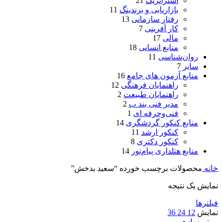
استراتژیک
21
بازاریابی و برندینگ
11
رفتار سازمانی
13
کار آفرینی
7
مالی
17
منابع انسانی
18
روان‌شناسی
11
سایر
7
منابع آزمون های جامع
16
راهنمایان فرهنگی
12
راهنمایان طبیعت
2
مدیر فنی بند ب
2
فنی‌وحرفه‌ ای
1
منابع کنکور گردشگری
14
کنکور ارشد
11
کنکور دکتری
8
منابع هتلداری پیام‌نور
14
خانه
محصولات برچسب خورده “سعید بدخش”
نمایش یک نتیجه
فیلترها
نمایش
12
24
36
مرتب‌سازی