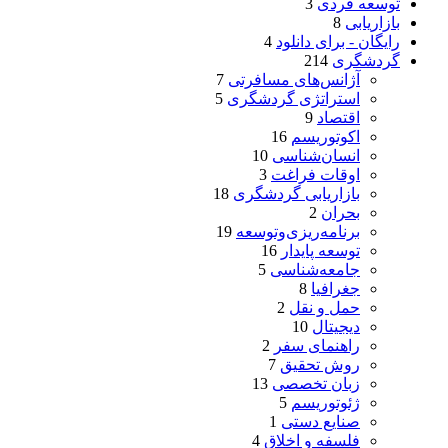
توسعه فردی
3
بازاریابی
8
رایگان - برای دانلود
4
گردشگری
214
آژانس‌های مسافرتی
7
استراتژی گردشگری
5
اقتصاد
9
اکوتوریسم
16
انسان‌شناسی
10
اوقات فراغت
3
بازاریابی گردشگری
18
بحران
2
برنامه‌ریزی‌وتوسعه
19
توسعه پایدار
16
جامعه‌شناسی
5
جغرافیا
8
حمل و نقل
2
دیجیتال
10
راهنمای سفر
2
روش تحقیق
7
زبان تخصصی
13
ژئوتوریسم
5
صنایع دستی
1
فلسفه و اخلاق
4