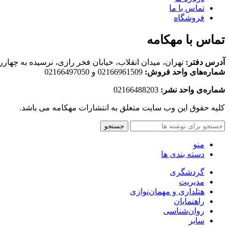
تماس با ما
فروشگاه
تماس با مهکامه
آدرس دفتر:
تهران، میدان انقلاب، خیابان فخر رازی، نرسیده به چهارراه لبافی‌
شماره‌های واحد فروش:
02166961509 و 02166497050
شماره‌‌ی واحد نشر:
02166488203
کلیه حقوق این وب سایت متعلق به انتشارات مهکامه می باشد.
جستجو
منو
دسته بندی ها
گردشگری
مدیریت
هتلداری و مهمان‌نوازی
راهنمایان
روان‌شناسی
سایر