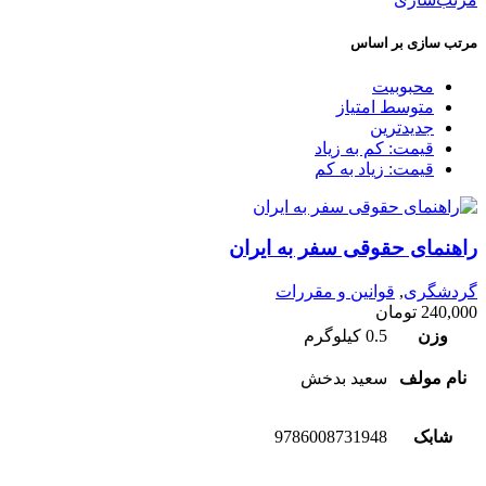
مرتب سازی بر اساس
محبوبیت
متوسط امتیاز
جدیدترین
قیمت: کم به زیاد
قیمت: زیاد به کم
راهنمای حقوقی سفر به ایران
گردشگری
,
قوانین و مقررات
240,000
تومان
وزن
0.5 کیلوگرم
نام مولف
سعید بدخش
شابک
9786008731948