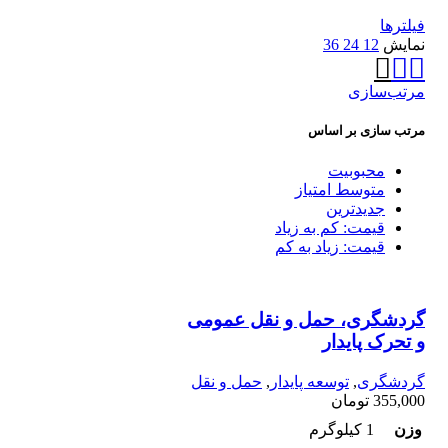
فیلترها
نمایش
12
24
36
مرتب‌سازی
مرتب سازی بر اساس
محبوبیت
متوسط امتیاز
جدیدترین
قیمت: کم به زیاد
قیمت: زیاد به کم
گردشگری، حمل و نقل عمومی
و تحرک پایدار
گردشگری
,
توسعه پایدار
,
حمل و نقل
355,000
تومان
وزن
1 کیلوگرم