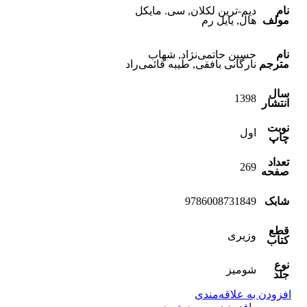
نام
دیم-ترین لکلان, سی. مایکل
مولف
هال, یایل رم
نام
حسین حاتمی‌نژاد, شهاب
مترجم
نارگانی بافقی, طیبه قائمی‌راد
سال
1398
انتشار
نوبت
اول
چاپ
تعداد
269
صفحه
شابک
9786008731849
قطع
وزیری
کتاب
نوع
شومیز
جلد
افزودن به علاقه‌مندی