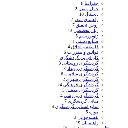
جغرافیا
8
حمل و نقل
2
دیجیتال
10
راهنمای سفر
2
روش تحقیق
7
زبان تخصصی
13
ژئوتوریسم
5
صنایع دستی
1
فلسفه و اخلاق
4
قوانین و مقررات
6
کارآفرینی گردشگری
2
گردشگری روستایی
3
گردشگری رویداد
3
گردشگری سلامت
6
گردشگری شهری
2
گردشگری فرهنگی
24
گردشگری مذهبی
3
گردشگری ورزشی
4
مبانی گردشگری
7
منابع انسانی گردشگری
4
موزه
5
نقشه‌خوانی
3
راهنمایان
19