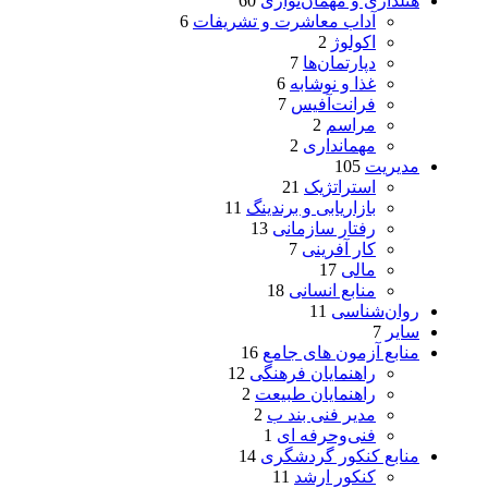
هتلداری و مهمان‌نوازی
60
آداب معاشرت و تشریفات
6
اکولوژ
2
دپارتمان‌ها
7
غذا و نوشابه
6
فرانت‌آفیس
7
مراسم
2
مهمانداری
2
مدیریت
105
استراتژیک
21
بازاریابی و برندینگ
11
رفتار سازمانی
13
کار آفرینی
7
مالی
17
منابع انسانی
18
روان‌شناسی
11
سایر
7
منابع آزمون های جامع
16
راهنمایان فرهنگی
12
راهنمایان طبیعت
2
مدیر فنی بند ب
2
فنی‌وحرفه‌ ای
1
منابع کنکور گردشگری
14
کنکور ارشد
11