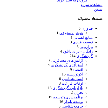
افزودن به سبد خرید
مشاهده سریع
بستن
دسته‌های محصولات
فناوری
5
هوش مصنوعی
1
منابع انسانی
1
توسعه فردی
3
بازاریابی
8
رایگان - برای دانلود
4
گردشگری
214
آژانس‌های مسافرتی
7
استراتژی گردشگری
5
اقتصاد
9
اکوتوریسم
16
انسان‌شناسی
10
اوقات فراغت
3
بازاریابی گردشگری
18
بحران
2
برنامه‌ریزی‌وتوسعه
19
توسعه پایدار
16
جامعه‌شناسی
5