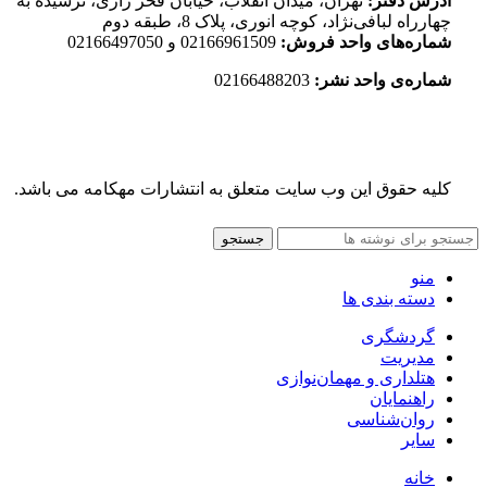
آدرس دفتر:
تهران، میدان انقلاب، خیابان فخر رازی، نرسیده به
چهارراه لبافی‌نژاد، کوچه انوری، پلاک 8، طبقه دوم
شماره‌های واحد فروش:
02166961509 و 02166497050
شماره‌‌ی واحد نشر:
02166488203
کلیه حقوق این وب سایت متعلق به انتشارات مهکامه می باشد.
جستجو
منو
دسته بندی ها
گردشگری
مدیریت
هتلداری و مهمان‌نوازی
راهنمایان
روان‌شناسی
سایر
خانه