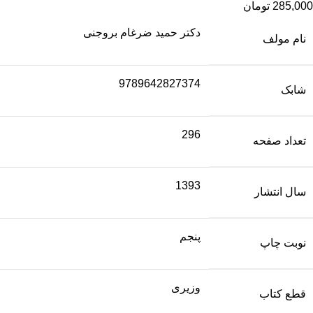
285,000
تومان
دکتر حمید ضرغام بروجنی
نام مولف
9789642827374
شابک
296
تعداد صفحه
1393
سال انتشار
پنجم
نوبت چاپ
وزیری
قطع کتاب