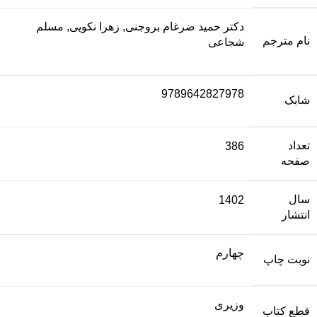
دكتر حمید ضرغام بروجنی, زهرا نکویی, مسلم
نام مترجم
شجاعی
9789642827978
شابک
تعداد
386
صفحه
سال
1402
انتشار
چهارم
نوبت چاپ
وزیری
قطع کتاب