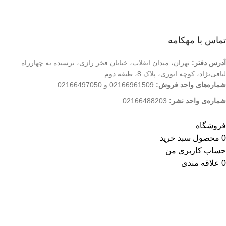
تماس با ما
فروشگاه
تماس با مهکامه
آدرس دفتر:
تهران، میدان انقلاب، خیابان فخر رازی، نرسیده به چهارراه
لبافی‌نژاد، کوچه انوری، پلاک 8، طبقه دوم
شماره‌های واحد فروش:
02166961509 و 02166497050
شماره‌‌ی واحد نشر:
02166488203
کلیه حقوق این وب سایت متعلق به انتشارات مهکامه می باشد.
فروشگاه
0
محصول
سبد خرید
حساب کاربری من
0
علاقه مندی