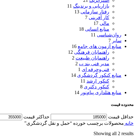
استراتژیک
21
بازاریابی و برندینگ
11
رفتار سازمانی
13
کار آفرینی
7
مالی
17
منابع انسانی
18
روان‌شناسی
11
سایر
7
منابع آزمون های جامع
16
راهنمایان فرهنگی
12
راهنمایان طبیعت
2
مدیر فنی بند ب
2
فنی‌وحرفه‌ ای
1
منابع کنکور گردشگری
14
کنکور ارشد
11
کنکور دکتری
8
منابع هتلداری پیام‌نور
14
محدوده قیمت
حداقل قیمت
حداكثر قيمت
خانه
محصولات برچسب خورده “حمل و نقل گردشگری”
Showing all 2 results