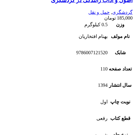
اصول و آداب رانندگی در گردشگری
گردشگری
,
حمل و نقل
185,000
تومان
وزن
0.5 کیلوگرم
نام مولف
بهنام افتخاریان
شابک
9786007121520
تعداد صفحه
110
سال انتشار
1394
نوبت چاپ
اول
قطع کتاب
رقعی
نوع جلد
شومیز