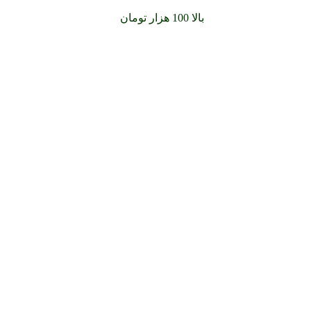
سفارشات خود را برای
بالا 100 هزار تومان
را با پیک رایگان تجربه کنید