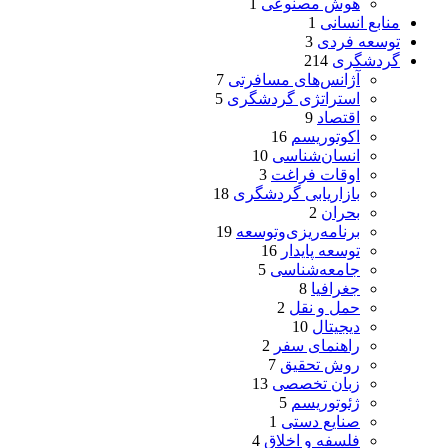
هوش مصنوعی
1
منابع انسانی
1
توسعه فردی
3
گردشگری
214
آژانس‌های مسافرتی
7
استراتژی گردشگری
5
اقتصاد
9
اکوتوریسم
16
انسان‌شناسی
10
اوقات فراغت
3
بازاریابی گردشگری
18
بحران
2
برنامه‌ریزی‌وتوسعه
19
توسعه پایدار
16
جامعه‌شناسی
5
جغرافیا
8
حمل و نقل
2
دیجیتال
10
راهنمای سفر
2
روش تحقیق
7
زبان تخصصی
13
ژئوتوریسم
5
صنایع دستی
1
فلسفه و اخلاق
4