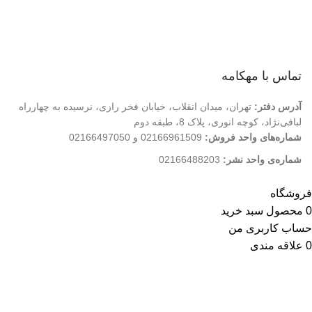
درباره ما
تماس با ما
فروشگاه
تماس با مهکامه
آدرس دفتر:
تهران، میدان انقلاب، خیابان فخر رازی، نرسیده به چهارراه
لبافی‌نژاد، کوچه انوری، پلاک 8، طبقه دوم
شماره‌های واحد فروش:
02166961509 و 02166497050
شماره‌‌ی واحد نشر:
02166488203
کلیه حقوق این وب سایت متعلق به انتشارات مهکامه می باشد.
فروشگاه
0
محصول
سبد خرید
حساب کاربری من
0
علاقه مندی