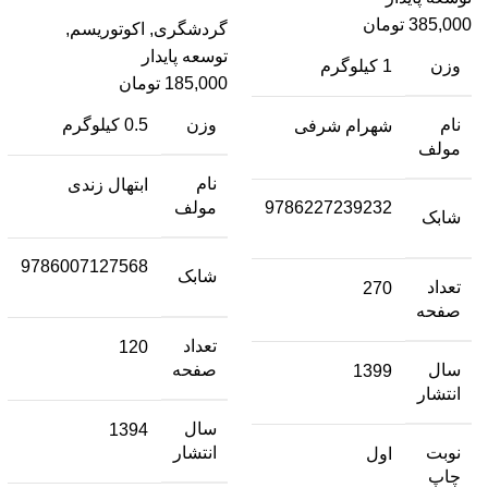
385,000
تومان
گردشگری
,
اکوتوریسم
,
توسعه پایدار
وزن
1 کیلوگرم
185,000
تومان
وزن
0.5 کیلوگرم
نام
شهرام شرفی
مولف
نام
ابتهال زندی
مولف
9786227239232
شابک
9786007127568
شابک
تعداد
270
صفحه
تعداد
120
صفحه
سال
1399
انتشار
سال
1394
انتشار
نوبت
اول
چاپ