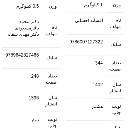
وزن
1 کیلوگرم
وزن
0.5 کیلوگرم
نام
افسانه احسانی
دکتر محمد
مولف
نام
باقرمسعودی,
مولف
دکتر مهدی سقایی
9786007127322
شابک
9789642827466
شابک
تعداد
344
صفحه
تعداد
248
صفحه
سال
1402
انتشار
سال
1396
انتشار
نوبت
هشتم
چاپ
نوبت
دوم
چاپ
قطع