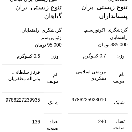
تنوع زیستی ایران
تنوع زیستی ایران
پستانداران
گیاهان
گردشگری
,
اکوتوریسم
,
گردشگری
,
راهنمایان
,
راهنمایان
ژئوتوریسم
385,000
تومان
95,000
تومان
وزن
0.7 کیلوگرم
وزن
0.5 کیلوگرم
مرتضی اسلامی
فرناز سلطانی,
نام
نام
دهکردی
ولی‌اله مظفریان
مولف
مولف
9786225923010
9786227239935
شابک
شابک
تعداد
240
تعداد
136
صفحه
صفحه