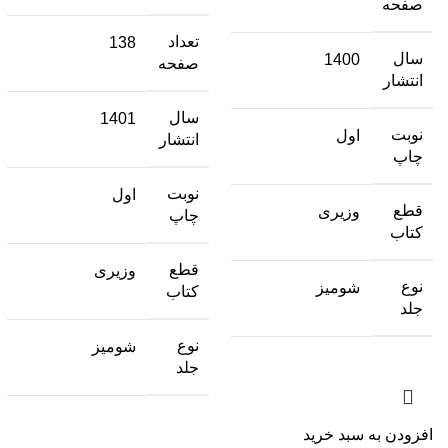
صفحه
تعداد
138
سال
1400
صفحه
انتشار
سال
1401
نوبت
اول
انتشار
چاپ
نوبت
اول
قطع
وزیری
چاپ
کتاب
قطع
وزیری
نوع
شومیز
کتاب
جلد
نوع
شومیز
جلد
افزودن به سبد خرید