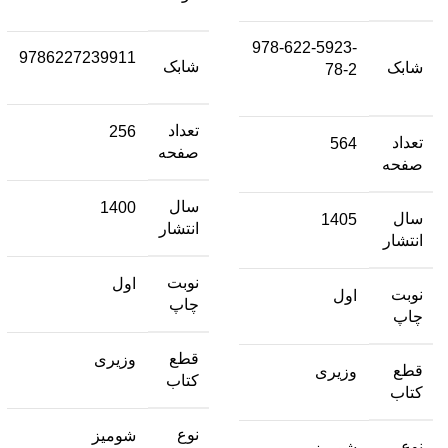
978-622-5923-
9786227239911
شابک
شابک
78-2
تعداد
256
تعداد
564
صفحه
صفحه
سال
1400
سال
1405
انتشار
انتشار
نوبت
اول
نوبت
اول
چاپ
چاپ
قطع
وزیری
قطع
وزیری
کتاب
کتاب
نوع
شومیز
نوع
شومیز