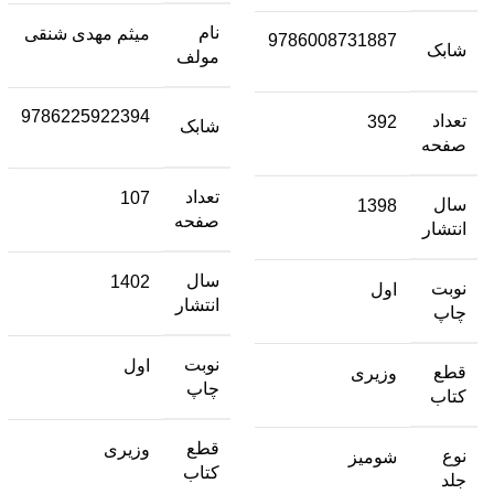
نام
میثم مهدی شنقی
9786008731887
شابک
مولف
9786225922394
تعداد
392
شابک
صفحه
تعداد
107
سال
1398
صفحه
انتشار
سال
1402
نوبت
اول
انتشار
چاپ
نوبت
اول
قطع
وزیری
چاپ
کتاب
قطع
وزیری
نوع
شومیز
کتاب
جلد