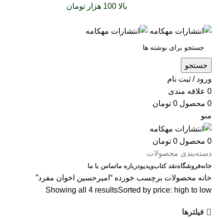
سفارشات خود را برای
بالا 100 هزار تومان
را با پیک رایگان
تجربه کنید
جستجو
ورود / ثبت نام
0
علاقه مندی
0
محصول
0
تومان
منو
0
محصول
0
تومان
دسته‌بندی محصولات
خانه
فروشگاه
نقد کتاب
ویدیو
درباره‌ ما
تماس با ما
خانه
محصولات برچسب خورده “امیرحسین اخوان مفرد”
Showing all 4 results
Sorted by price: high to low
فیلترها