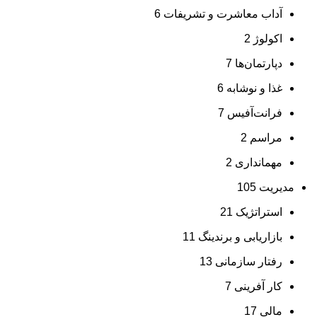
آداب معاشرت و تشریفات
6
اکولوژ
2
دپارتمان‌ها
7
غذا و نوشابه
6
فرانت‌آفیس
7
مراسم
2
مهمانداری
2
مدیریت
105
استراتژیک
21
بازاریابی و برندینگ
11
رفتار سازمانی
13
کار آفرینی
7
مالی
17