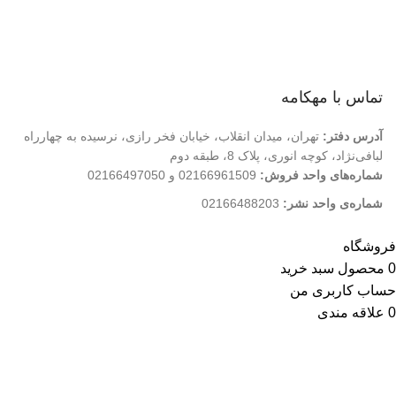
درباره ما
تماس با ما
فروشگاه
تماس با مهکامه
آدرس دفتر:
تهران، میدان انقلاب، خیابان فخر رازی، نرسیده به چهارراه
لبافی‌نژاد، کوچه انوری، پلاک 8، طبقه دوم
شماره‌های واحد فروش:
02166961509 و 02166497050
شماره‌‌ی واحد نشر:
02166488203
کلیه حقوق این وب سایت متعلق به انتشارات مهکامه می باشد.
فروشگاه
0
محصول
سبد خرید
حساب کاربری من
0
علاقه مندی