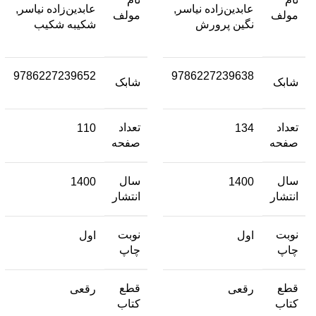
عابدین‌زاده نیاسر,
عابدین‌زاده نیاسر,
مولف
مولف
نگین پرورش
شکیبه شکیب
9786227239652
9786227239638
شابک
شابک
تعداد
تعداد
110
134
صفحه
صفحه
سال
سال
1400
1400
انتشار
انتشار
نوبت
نوبت
اول
اول
چاپ
چاپ
قطع
قطع
رقعی
رقعی
کتاب
کتاب