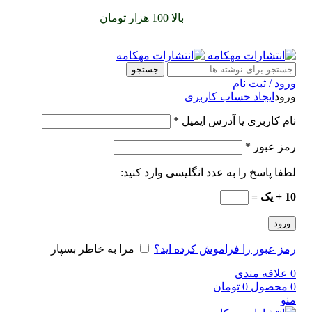
سفارشات خود را برای
بالا 100 هزار تومان
را با پیک رایگان تجربه
کنید
جستجو
ورود / ثبت نام
ورود
ایجاد حساب کاربری
نام کاربری یا آدرس ایمیل
*
رمز عبور
*
لطفا پاسخ را به عدد انگلیسی وارد کنید:
10 + یک =
ورود
رمز عبور را فراموش کرده اید؟
مرا به خاطر بسپار
0
علاقه مندی
0
محصول
0
تومان
منو