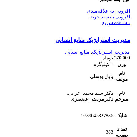
افزودن به علاقه‌مندی
افزودن به سبد خرید
مشاهده سریع
مدیریت استراتژیک منابع انسانی
مدیریت
,
استراتژیک
,
منابع انسانی
570,000
تومان
وزن
1 کیلوگرم
نام
پاول بوسلی
مولف
نام
دکتر سید محمد اعرابی,
مترجم
دکترمرتضی غضنفری
شابک
9789642827886
تعداد
383
صفحه