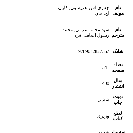
نام
جفری اس. هریسون, کارن
مولف
اچ. جان
نام
سید محمد اعرابی, محمد
مترجم
رسول الماسی‌فرد
شابک
9789642827367
تعداد
341
صفحه
سال
1400
انتشار
نوبت
ششم
چاپ
قطع
وزیری
کتاب
نوع جلد
شومیز