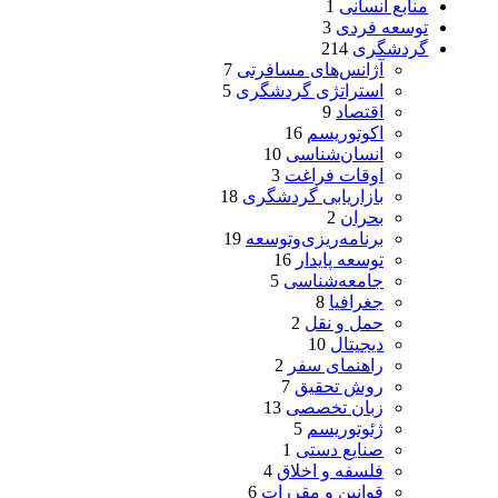
منابع انسانی
1
توسعه فردی
3
گردشگری
214
آژانس‌های مسافرتی
7
استراتژی گردشگری
5
اقتصاد
9
اکوتوریسم
16
انسان‌شناسی
10
اوقات فراغت
3
بازاریابی گردشگری
18
بحران
2
برنامه‌ریزی‌وتوسعه
19
توسعه پایدار
16
جامعه‌شناسی
5
جغرافیا
8
حمل و نقل
2
دیجیتال
10
راهنمای سفر
2
روش تحقیق
7
زبان تخصصی
13
ژئوتوریسم
5
صنایع دستی
1
فلسفه و اخلاق
4
قوانین و مقررات
6