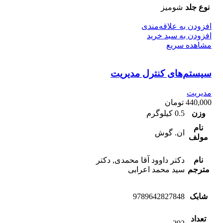
نوع جلد
شومیز
افزودن به علاقه‌مندی
افزودن به سبد خرید
مشاهده سریع
سیستم‌های کنترل مدیریت
مدیریت
440,000
تومان
وزن
0.5 کیلوگرم
نام
ان. گوش
مولف
نام
دکتر داوود آقا محمدی, دکتر
مترجم
سید محمد اعرابی
شابک
9789642827848
تعداد