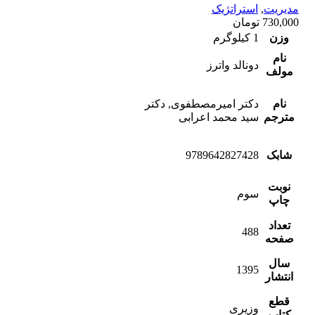
مدیریت
,
استراتژیک
730,000
تومان
وزن
1 کیلوگرم
نام
دونالد واترز
مولف
نام
دکتر امیرمصطفوی, دکتر
مترجم
سید محمد اعرابی
شابک
9789642827428
نوبت
سوم
چاپ
تعداد
488
صفحه
سال
1395
انتشار
قطع
وزیری
کتاب