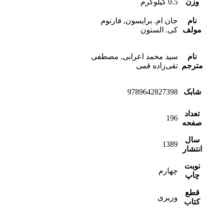
وزن
0.5 کیلوگرم
نام
جان ام. برایسون, فارنوم
مولف
کی. الستون
نام
سید محمد اعرابی, مصطفی
مترجم
تقی‌زاده قمی
شابک
9789642827398
تعداد
196
صفحه
سال
1389
انتشار
نوبت
چهارم
چاپ
قطع
وزیری
کتاب