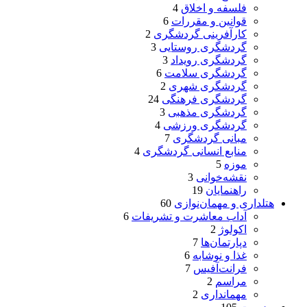
فلسفه و اخلاق
4
قوانین و مقررات
6
کارآفرینی گردشگری
2
گردشگری روستایی
3
گردشگری رویداد
3
گردشگری سلامت
6
گردشگری شهری
2
گردشگری فرهنگی
24
گردشگری مذهبی
3
گردشگری ورزشی
4
مبانی گردشگری
7
منابع انسانی گردشگری
4
موزه
5
نقشه‌خوانی
3
راهنمایان
19
هتلداری و مهمان‌نوازی
60
آداب معاشرت و تشریفات
6
اکولوژ
2
دپارتمان‌ها
7
غذا و نوشابه
6
فرانت‌آفیس
7
مراسم
2
مهمانداری
2