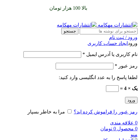
سفارشات خود را برای
بالا 100 هزار تومان
را با پیک رایگان تجربه
کنید
جستجو
ورود / ثبت نام
ورود
ایجاد حساب کاربری
نام کاربری یا آدرس ایمیل
*
رمز عبور
*
لطفا پاسخ را به عدد انگلیسی وارد کنید:
یک × 4 =
ورود
رمز عبور را فراموش کرده اید؟
مرا به خاطر بسپار
0
علاقه مندی
0
محصول
0
تومان
منو