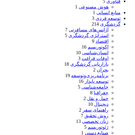
فناوری
5
هوش مصنوعی
1
منابع انسانی
1
توسعه فردی
3
گردشگری
214
آژانس‌های مسافرتی
7
استراتژی گردشگری
5
اقتصاد
9
اکوتوریسم
16
انسان‌شناسی
10
اوقات فراغت
3
بازاریابی گردشگری
18
بحران
2
برنامه‌ریزی‌وتوسعه
19
توسعه پایدار
16
جامعه‌شناسی
5
جغرافیا
8
حمل و نقل
2
دیجیتال
10
راهنمای سفر
2
روش تحقیق
7
زبان تخصصی
13
ژئوتوریسم
5
صنایع دستی
1