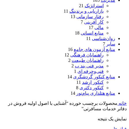
مدیریت
105
استراتژیک
21
بازاریابی و برندینگ
11
رفتار سازمانی
13
کار آفرینی
7
مالی
17
منابع انسانی
18
روان‌شناسی
11
سایر
7
منابع آزمون های جامع
16
راهنمایان فرهنگی
12
راهنمایان طبیعت
2
مدیر فنی بند ب
2
فنی‌وحرفه‌ ای
1
منابع کنکور گردشگری
14
کنکور ارشد
11
کنکور دکتری
8
منابع هتلداری پیام‌نور
14
خانه
محصولات برچسب خورده “آشنایی با اصول اولیه فروش در
دفاتر خدمات مسافرتی”
نمایش یک نتیجه
فیلترها