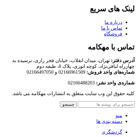
لینک های سریع
درباره ما
تماس با ما
فروشگاه
تماس با مهکامه
آدرس دفتر:
تهران، میدان انقلاب، خیابان فخر رازی، نرسیده به
چهارراه لبافی‌نژاد، کوچه انوری، پلاک 8، طبقه دوم
شماره‌های واحد فروش:
02166961509 و 02166497050
شماره‌‌ی واحد نشر:
02166488203
کلیه حقوق این وب سایت متعلق به انتشارات مهکامه می باشد.
جستجو
منو
دسته بندی ها
گردشگری