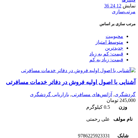
نمایش
12
24
36
مرتب‌سازی
مرتب سازی بر اساس
محبوبیت
متوسط امتیاز
جدیدترین
قیمت: کم به زیاد
قیمت: زیاد به کم
آشنایی با اصول اولیه فروش در دفاتر خدمات مسافرتی
گردشگری
,
آژانس‌های مسافرتی
,
بازاریابی گردشگری
245,000
تومان
وزن
0.5 کیلوگرم
نام مولف
علی رحمتی
شابک
9786225923331