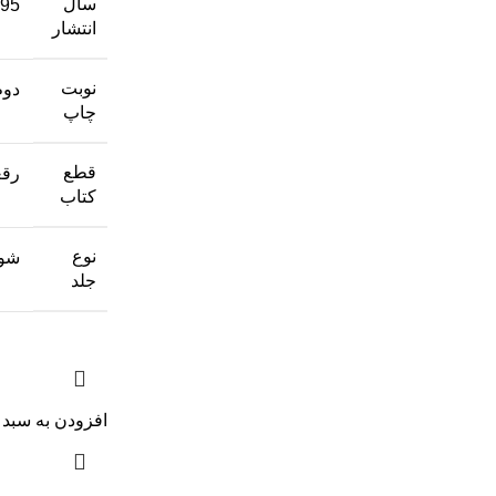
سال
95
انتشار
نوبت
دوم
چاپ
قطع
رق
کتاب
نوع
شوم
جلد
افزودن به سبد 