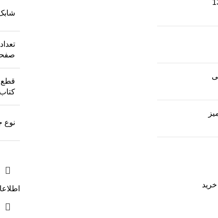
1
شابک
تعداد
صفحه
ی
قطع
کتاب
یز
نوع ج
خرید
اطلاعا