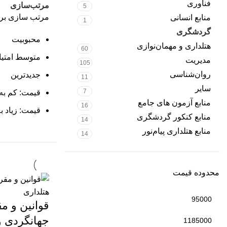
فناوری
مرتب‌سازی
5
مرتب سازی بر
منابع انسانی
1
گردشگری
214
محبوبیت
هتلداری و مهمان‌نوازی
60
متوسط امتیا
مدیریت
105
روان‌شناسی
جدیدترین
11
سایر
7
قیمت: کم به 
منابع آزمون های جامع
16
قیمت: زیاد ب
منابع کنکور گردشگری
14
منابع هتلداری پیام‌نور
14
محدوده قیمت
قوانین و م
جهانگردی و