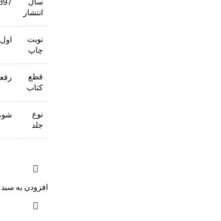
سال
397
انتشار
نوبت
اول
چاپ
قطع
رقع
کتاب
نوع
شوم
جلد
افزودن به سبد 