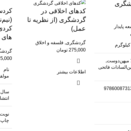
دشگری
کردس
کدهای اخلاقی در
(نیم‌
گردشگری (از نظریه تا
ه پایدار
کردی 
عمل)
های ا
گردشگری
,
فلسفه و اخلاق
275,000
تومان
گردشگ
5,000
 میهن‌دوست,
ین‌السادات فاتحی
نام
اطلاعات بیشتر
مولف
9786008731
سال
انتشا
نوبت
چاپ