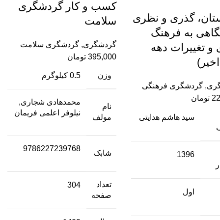
کسب‌ و‌ کار گردشگری‌
تان، گذری و نظری
سلامت
نگاهی به فرهنگ
گردشگری
,
گردشگری سلامت
و تغییرات دهه‌
395,000
تومان
خیر)
وزن
0.5 کیلوگرم
ری
,
گردشگری فرهنگی
22
تومان
محمدهادی شجاری,
نام
نیلوفر اعلمی فریمان
سید هاشم هدایتی
مولف
9786227239768
شابک
1396
ر
تعداد
304
اول
صفحه