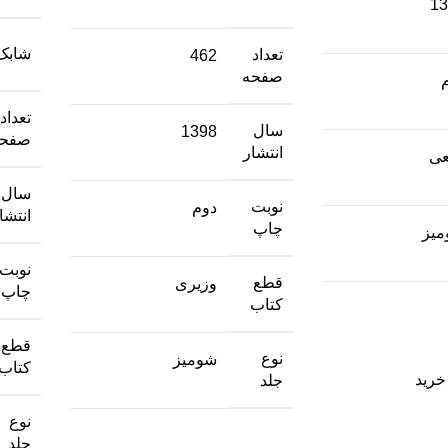
13
شابک
تعداد
462
صفحه
تعداد
سال
1398
صفحه
انتشار
عی
سال
نوبت
دوم
انتشا
چاپ
یز
نوبت
قطع
وزیری
چاپ
کتاب
قطع
نوع
شومیز
کتاب
خرید
جلد
نوع
جلد