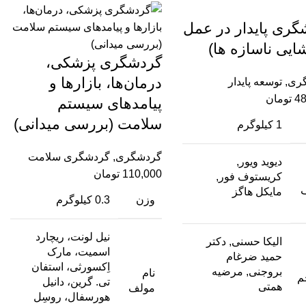
گری پایدار در عمل
ایی ناسازه‌ ها)
گردشگری پزشکی،
درمان‌ها، بازارها و
ری
,
توسعه پایدار
48
تومان
پیامدهای سیستم
سلامت (بررسی میدانی)
1 کیلوگرم
گردشگری
,
گردشگری سلامت
دیوید ویور,
110,000
تومان
کریستوف فور,
مایکل هاگز
وزن
0.3 کیلوگرم
نیل لونت، ریچارد
الیکا حسنی, دكتر
اسمیت، مارک
حمید ضرغام
اِکسورثی، استفان
بروجنی, مرضیه
نام
م
تی. گرین، دانیل
همتی
مولف
هورسفال، روسِل