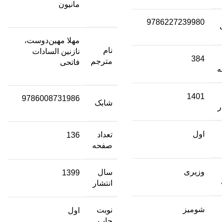
مانیون
9786227239980
مهلا مهین‌دوست،
نام
نازنین‌ السادات
384
مترجم
فاتحی
1401
9786008731986
شابک
ر
اول
تعداد
136
صفحه
وزیری
سال
1399
انتشار
شومیز
نوبت
اول
چاپ