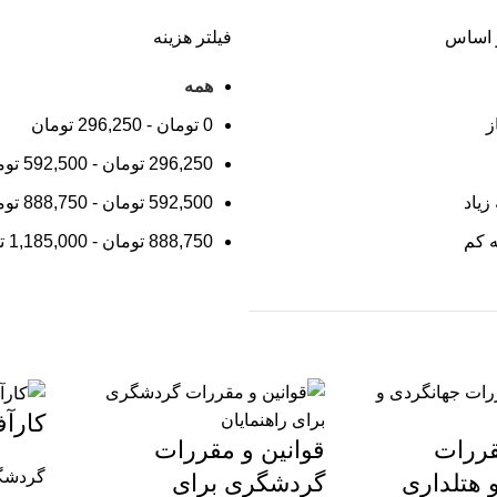
 اساس
فیلتر هزینه
همه
ز
0
تومان
-
296,250
تومان
296,250
تومان
-
592,500
توم
زیاد
592,500
تومان
-
888,750
توم
ه کم
888,750
تومان
-
1,185,000
ت
کارآ
قررات
قوانین و مقررات
گردشگ
 هتلداری
گردشگری برای