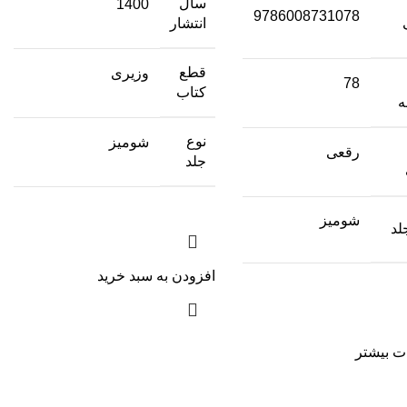
سال
1400
9786008731078
انتشار
قطع
وزیری
78
کتاب
نوع
شومیز
رقعی
جلد
شومیز
لد
افزودن به سبد خرید
ت بیشتر