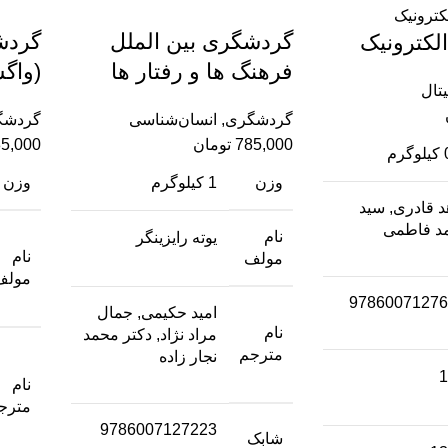
گردشگری بین الملل
گردش
لکترونیک
فرهنگ ها و رفتار ها
(واگش
تال
گردشگری
,
انسان‌شناسی
گردشگ
785,000
تومان
5,000
رم
وزن
1 کیلوگرم
وزن
د قادری, سید
د فاطمی
نام
یوته رایزینگر
نام
مولف
مولف
97860071276
امید حکیمی, جمال
نام
مراد نژاد, دکتر محمد
مترجم
نجار زاده
1
نام
مترج
9786007127223
شابک