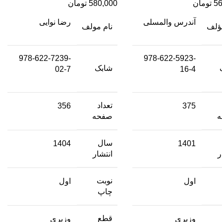
56
تومان
580,000
تومان
آندرس والمسلی
رضا نوایی
مؤلف
نام مولف
978-622-7239-
978-622-5923-
شابک
02-7
16-4
تعداد
356
375
صفحه
سال
1404
1401
ر
انتشار
نوبت
اول
اول
چاپ
قطع
وزیری
وزیری