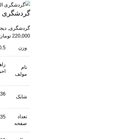
گردشگری ا
گردشگری
,
دیجی
220,000
تومان
وزن
0.5 کیلوگ
زاه
نام
احم
مولف
36
شابک
تعداد
35
صفحه