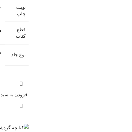
نوبت
چ
چاپ
قطع
و
کتاب
ش
نوع جلد
افزودن به سبد 