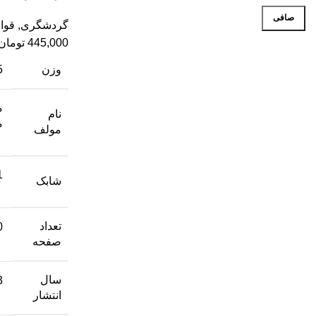
صافی
گردشگری
,
قوا
445,000
تومان
وزن
.5
م
نام
م
مولف
1
شابک
تعداد
0
صفحه
سال
3
انتشار