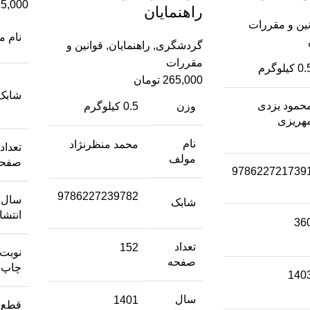
5,000
راهنمایان
نین و مقررات
نام 
گردشگری
,
راهنمایان
,
قوانین و
مقررات
0 کیلوگرم
265,000
تومان
شابک
حمود یزدی‌
وزن
0.5 کیلوگرم
هریزی‌
نام
محمد ‌منظرنژاد
تعداد
مولف
صفحه
978622721739
9786227239782
سال
شابک
انتشا
36
تعداد
152
نوبت
صفحه
چاپ
140
سال
1401
قطع