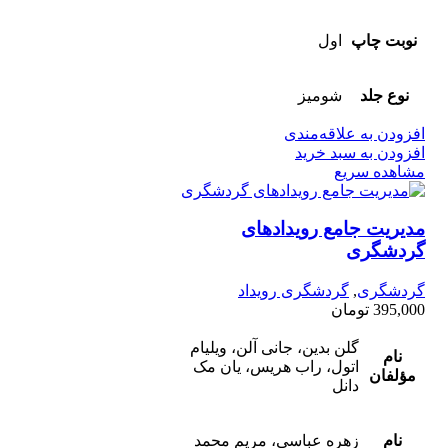
نوبت چاپ
اول
نوع جلد
شومیز
افزودن به علاقه‌مندی
افزودن به سبد خرید
مشاهده سریع
مدیریت جامع رویدادهای
گردشگری
گردشگری
,
گردشگری رویداد
395,000
تومان
گلن بدین، جانی آلن، ویلیام
نام
اتول، راب هریس، یان مک
مؤلفان
دانل
نام
زهره عباسی، مریم محمد