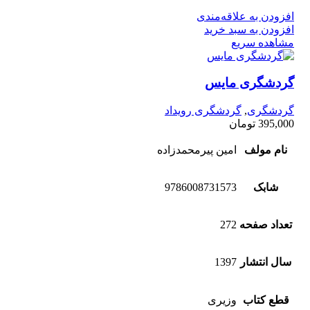
افزودن به علاقه‌مندی
افزودن به سبد خرید
مشاهده سریع
گردشگری مایس
گردشگری
,
گردشگری رویداد
395,000
تومان
نام مولف
امین پیرمحمدزاده
شابک
9786008731573
تعداد صفحه
272
سال انتشار
1397
قطع کتاب
وزیری