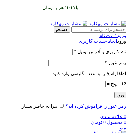
سفارشات خود را برای
بالا 100 هزار تومان
را با پیک رایگان تجربه
کنید
جستجو
ورود / ثبت نام
ورود
ایجاد حساب کاربری
نام کاربری یا آدرس ایمیل
*
رمز عبور
*
لطفا پاسخ را به عدد انگلیسی وارد کنید:
12 + پنج =
ورود
رمز عبور را فراموش کرده اید؟
مرا به خاطر بسپار
0
علاقه مندی
0
محصول
0
تومان
منو