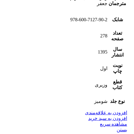
مترجمان
جعفر
شابک
978-600-7127-90-2
تعداد
278
صفحه
سال
1395
انتشار
نوبت
اول
چاپ
قطع
وزیری
کتاب
نوع جلد
شومیز
افزودن به علاقه‌مندی
افزودن به سبد خرید
مشاهده سریع
بستن