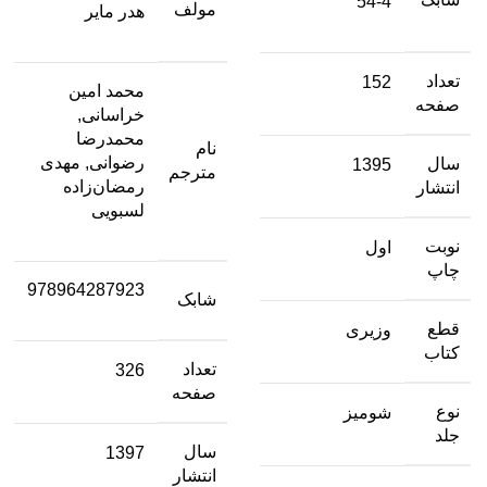
54-4
مولف
هدر مایر
تعداد
152
محمد امین
صفحه
خراسانی,
محمدرضا
نام
رضوانی, مهدی
سال
1395
مترجم
رمضان‌زاده
انتشار
لسبویی
نوبت
اول
چاپ
978964287923
شابک
قطع
وزیری
کتاب
تعداد
326
صفحه
نوع
شومیز
جلد
سال
1397
انتشار