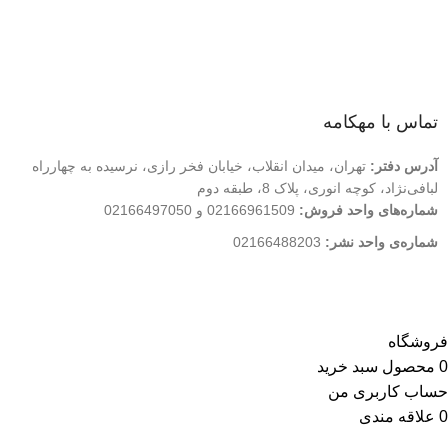
درباره ما
تماس با ما
فروشگاه
تماس با مهکامه
آدرس دفتر:
تهران، میدان انقلاب، خیابان فخر رازی، نرسیده به چهارراه
لبافی‌نژاد، کوچه انوری، پلاک 8، طبقه دوم
شماره‌های واحد فروش:
02166961509 و 02166497050
شماره‌‌ی واحد نشر:
02166488203
کلیه حقوق این وب سایت متعلق به انتشارات مهکامه می باشد.
فروشگاه
0
محصول
سبد خرید
حساب کاربری من
0
علاقه مندی