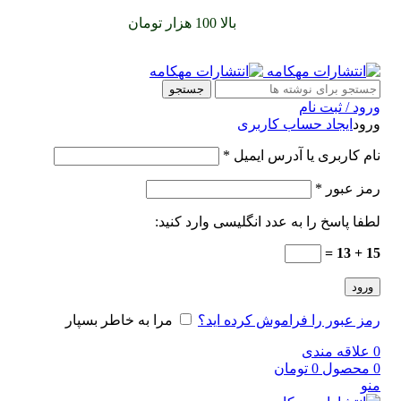
سفارشات خود را برای
بالا 100 هزار تومان
را با پیک رایگان تجربه
کنید
جستجو
ورود / ثبت نام
ورود
ایجاد حساب کاربری
نام کاربری یا آدرس ایمیل
*
رمز عبور
*
لطفا پاسخ را به عدد انگلیسی وارد کنید:
15 + 13 =
ورود
رمز عبور را فراموش کرده اید؟
مرا به خاطر بسپار
0
علاقه مندی
0
محصول
0
تومان
منو