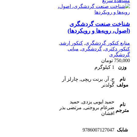
مشاهده سریع
شناخت صنعت گردشگری
(اصول، رویه‌ها و رویکردها)
منابع کنکور گردشگری
,
کنکور ارشد
,
کنکور دکتری
,
گردشگری
,
مبانی
گردشگری
750,000
تومان
وزن
1 کیلوگرم
نام
ج. آر. برنت ریچی, چارلز آر
مولف
گولدنر
حمید ایوبی یزدی, حمید
نام
ضرغام بروجنی, مرتضی بذر
مترجم
افشان
شابک
9786007127047