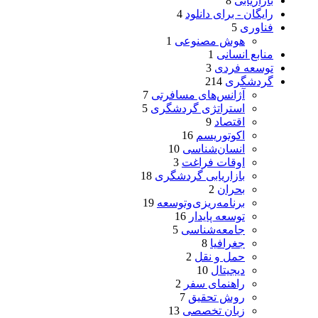
بازاریابی
8
رایگان - برای دانلود
4
فناوری
5
هوش مصنوعی
1
منابع انسانی
1
توسعه فردی
3
گردشگری
214
آژانس‌های مسافرتی
7
استراتژی گردشگری
5
اقتصاد
9
اکوتوریسم
16
انسان‌شناسی
10
اوقات فراغت
3
بازاریابی گردشگری
18
بحران
2
برنامه‌ریزی‌وتوسعه
19
توسعه پایدار
16
جامعه‌شناسی
5
جغرافیا
8
حمل و نقل
2
دیجیتال
10
راهنمای سفر
2
روش تحقیق
7
زبان تخصصی
13