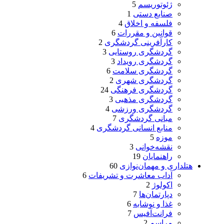
ژئوتوریسم
5
صنایع دستی
1
فلسفه و اخلاق
4
قوانین و مقررات
6
کارآفرینی گردشگری
2
گردشگری روستایی
3
گردشگری رویداد
3
گردشگری سلامت
6
گردشگری شهری
2
گردشگری فرهنگی
24
گردشگری مذهبی
3
گردشگری ورزشی
4
مبانی گردشگری
7
منابع انسانی گردشگری
4
موزه
5
نقشه‌خوانی
3
راهنمایان
19
هتلداری و مهمان‌نوازی
60
آداب معاشرت و تشریفات
6
اکولوژ
2
دپارتمان‌ها
7
غذا و نوشابه
6
فرانت‌آفیس
7
مراسم
2