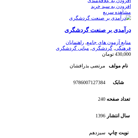
افزودن به علاقه‌مندی
افزودن به سبد خرید
مشاهده سریع
درآمدی بر صنعت گردشگری
منابع آزمون های جامع
,
راهنمایان
فرهنگی
,
گردشگری
,
مبانی گردشگری
430,000
تومان
نام مولف
مرتضی بذرافشان
شابک
9786007127384
تعداد صفحه
240
سال انتشار
1396
نوبت چاپ
سیزدهم