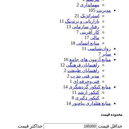
مهمانداری
2
مدیریت
105
استراتژیک
21
بازاریابی و برندینگ
11
رفتار سازمانی
13
کار آفرینی
7
مالی
17
منابع انسانی
18
روان‌شناسی
11
سایر
7
منابع آزمون های جامع
16
راهنمایان فرهنگی
12
راهنمایان طبیعت
2
مدیر فنی بند ب
2
فنی‌وحرفه‌ ای
1
منابع کنکور گردشگری
14
کنکور ارشد
11
کنکور دکتری
8
منابع هتلداری پیام‌نور
14
محدوده قیمت
حداقل قیمت
حداكثر قيمت