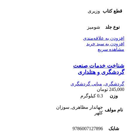
قطع کتاب
وزیری
نوع جلد
شومیز
افزودن به علاقه‌مندی
افزودن به سبد خرید
مشاهده سریع
شناخت خدمات صنعت
گردشگری و هتلداری
گردشگری
,
مبانی گردشگری
245,000
تومان
وزن
0.3 کیلوگرم
جهاندار مظاهری, سوزان
نام مولف
کلهر
شابک
9786007127896