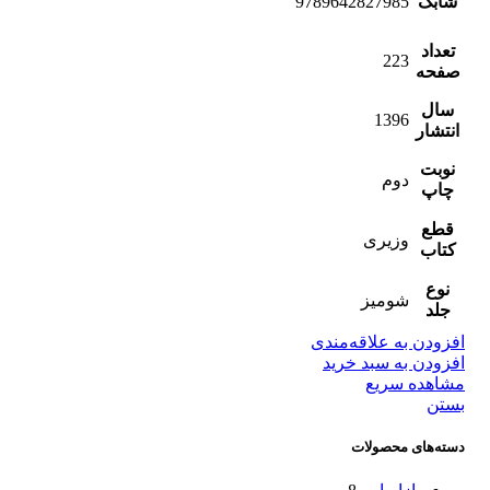
شابک
9789642827985
تعداد
223
صفحه
سال
1396
انتشار
نوبت
دوم
چاپ
قطع
وزیری
کتاب
نوع
شومیز
جلد
افزودن به علاقه‌مندی
افزودن به سبد خرید
مشاهده سریع
بستن
دسته‌های محصولات