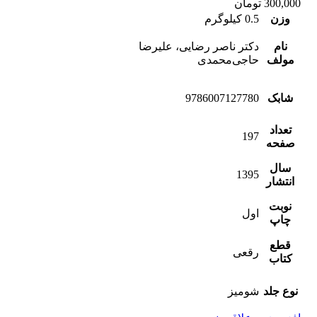
300,000
تومان
وزن
0.5 کیلوگرم
نام
دکتر ناصر رضایی، علیرضا
مولف
حاجی‌محمدی
شابک
9786007127780
تعداد
197
صفحه
سال
1395
انتشار
نوبت
اول
چاپ
قطع
رقعی
کتاب
نوع جلد
شومیز