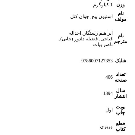
وزن
1 کیلوگرم
نام
استیون پیج, جوان کنل
مولف
ابراهیم رستگار, احداله
نام
فتاحی, فضیله دادور (خانی),
مترجم
ناصر بیات
شابک
9786007127353
تعداد
406
صفحه
سال
1394
انتشار
نوبت
اول
چاپ
قطع
وزیری
کتاب