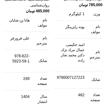
785,000
تومان
روان‌شناسی
485,000
تومان
وزن
1 کیلوگرم
نام
هانا بن-شایان
مولف
نام
یوته رایزینگر
مولف
نام
علی فروزفر
مترجم
امید حکیمی,
جمال مراد نژاد,
نام
دکتر محمد نجار
978-622-
مترجم
زاده
شابک
5923-59-1
9786007127223
تعداد
249
شابک
صفحه
تعداد
462
سال
1404
صفحه
انتشار