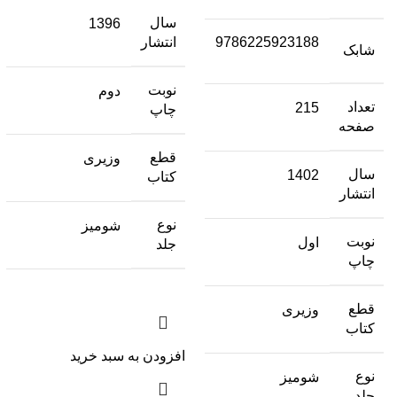
سال
1396
9786225923188
انتشار
شابک
نوبت
دوم
تعداد
215
چاپ
صفحه
قطع
وزیری
سال
1402
کتاب
انتشار
نوع
شومیز
نوبت
اول
جلد
چاپ
قطع
وزیری
کتاب
افزودن به سبد خرید
نوع
شومیز
جلد