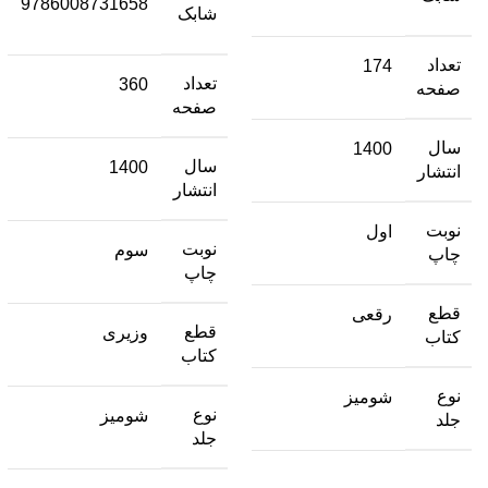
9786008731658
شابک
تعداد
174
تعداد
360
صفحه
صفحه
سال
1400
سال
1400
انتشار
انتشار
نوبت
اول
نوبت
سوم
چاپ
چاپ
قطع
رقعی
قطع
وزیری
کتاب
کتاب
نوع
شومیز
نوع
شومیز
جلد
جلد