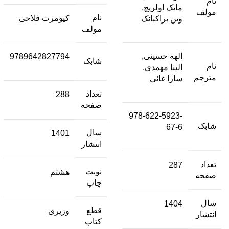
نام
مایک اولریچ,
مولف
نام
کیومرث فلاحی
وین براکبانک
مولف
الهه حسینی,
9789642827794
شابک
نام
الینا مهمدی,
مترجم
سارا غائی
تعداد
288
صفحه
978-622-5923-
شابک
67-6
سال
1401
انتشار
تعداد
287
نوبت
هشتم
صفحه
چاپ
سال
1404
قطع
وزیری
انتشار
کتاب