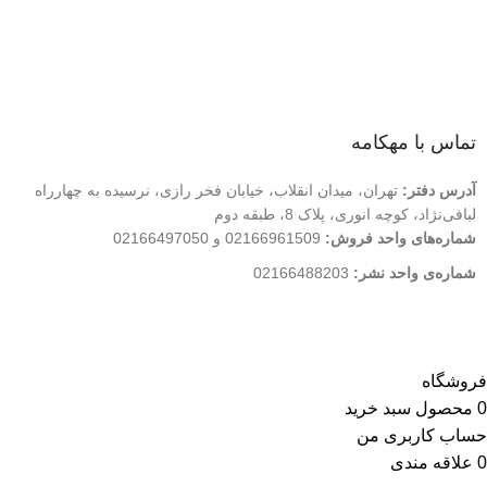
درباره ما
تماس با ما
فروشگاه
تماس با مهکامه
آدرس دفتر:
تهران، میدان انقلاب، خیابان فخر رازی، نرسیده به چهارراه
لبافی‌نژاد، کوچه انوری، پلاک 8، طبقه دوم
شماره‌های واحد فروش:
02166961509 و 02166497050
شماره‌‌ی واحد نشر:
02166488203
کلیه حقوق این وب سایت متعلق به انتشارات مهکامه می باشد.
فروشگاه
0
محصول
سبد خرید
حساب کاربری من
0
علاقه مندی