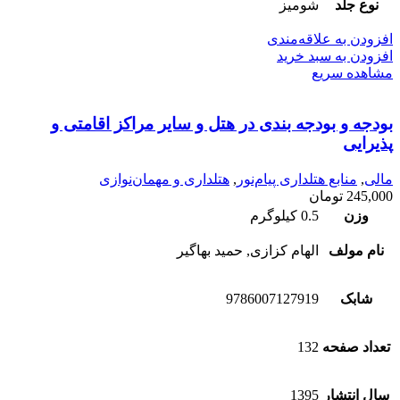
نوع جلد
شومیز
افزودن به علاقه‌مندی
افزودن به سبد خرید
مشاهده سریع
بودجه و بودجه بندی در هتل و سایر مراکز اقامتی و
پذیرایی
مالی
,
منابع هتلداری پیام‌نور
,
هتلداری و مهمان‌نوازی
245,000
تومان
وزن
0.5 کیلوگرم
نام مولف
الهام کزازی, حمید بهاگیر
شابک
9786007127919
تعداد صفحه
132
سال انتشار
1395