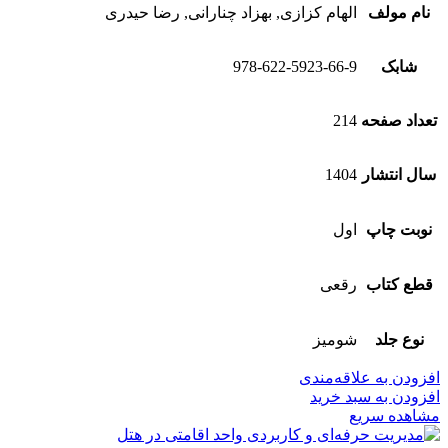
نام مولف
الهام کزازی, بهزاد چنارانی, رضا حیدری
شابک
978-622-5923-66-9
تعداد صفحه
214
سال انتشار
1404
نوبت چاپ
اول
قطع کتاب
رقعی
نوع جلد
شومیز
افزودن به علاقه‌مندی
افزودن به سبد خرید
مشاهده سریع