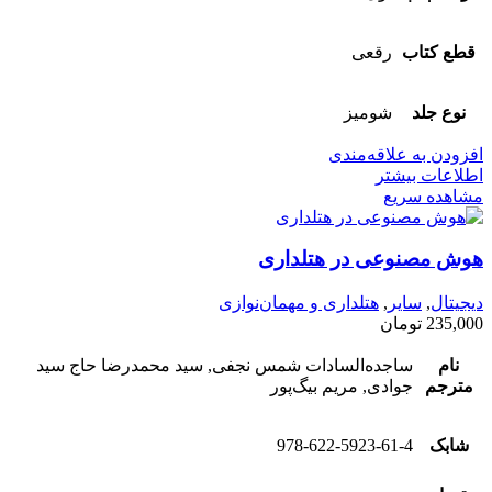
قطع کتاب
رقعی
نوع جلد
شومیز
افزودن به علاقه‌مندی
اطلاعات بیشتر
مشاهده سریع
هوش مصنوعی در هتلداری
دیجیتال
,
سایر
,
هتلداری و مهمان‌نوازی
235,000
تومان
نام
ساجده‌السادات شمس نجفی, سید محمد‌رضا حاج سید
مترجم
جوادی, مریم بیگ‌پور
شابک
978-622-5923-61-4