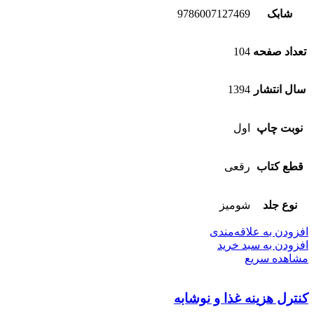
شابک
9786007127469
تعداد صفحه
104
سال انتشار
1394
نوبت چاپ
اول
قطع کتاب
رقعی
نوع جلد
شومیز
افزودن به علاقه‌مندی
افزودن به سبد خرید
مشاهده سریع
کنترل هزینه غذا و نوشابه