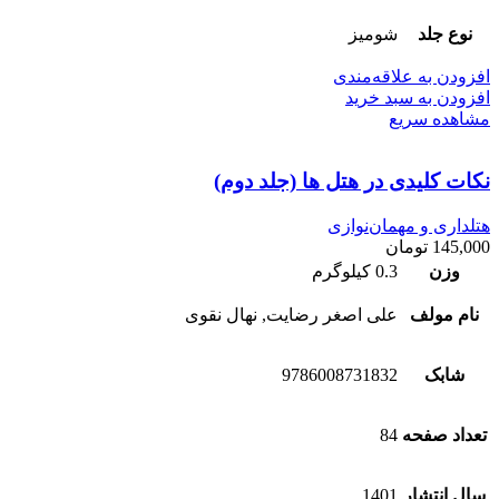
نوع جلد
شومیز
افزودن به علاقه‌مندی
افزودن به سبد خرید
مشاهده سریع
نکات کلیدی در هتل ها (جلد دوم)
هتلداری و مهمان‌نوازی
145,000
تومان
وزن
0.3 کیلوگرم
نام مولف
علی اصغر رضایت, نهال نقوی
شابک
9786008731832
تعداد صفحه
84
سال انتشار
1401