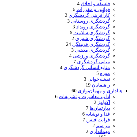
فلسفه و اخلاق
4
قوانین و مقررات
6
کارآفرینی گردشگری
2
گردشگری روستایی
3
گردشگری رویداد
3
گردشگری سلامت
6
گردشگری شهری
2
گردشگری فرهنگی
24
گردشگری مذهبی
3
گردشگری ورزشی
4
مبانی گردشگری
7
منابع انسانی گردشگری
4
موزه
5
نقشه‌خوانی
3
راهنمایان
19
هتلداری و مهمان‌نوازی
60
آداب معاشرت و تشریفات
6
اکولوژ
2
دپارتمان‌ها
7
غذا و نوشابه
6
فرانت‌آفیس
7
مراسم
2
مهمانداری
2