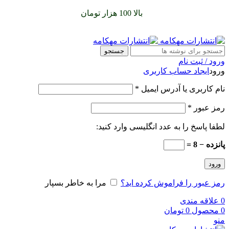
سفارشات خود را برای
بالا 100 هزار تومان
را با پیک رایگان تجربه
کنید
جستجو
ورود / ثبت نام
ورود
ایجاد حساب کاربری
نام کاربری یا آدرس ایمیل
*
رمز عبور
*
لطفا پاسخ را به عدد انگلیسی وارد کنید:
پانزده − 8 =
ورود
رمز عبور را فراموش کرده اید؟
مرا به خاطر بسپار
0
علاقه مندی
0
محصول
0
تومان
منو