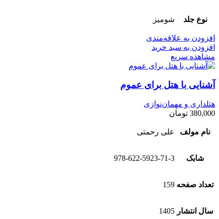
نوع جلد
شومیز
افزودن به علاقه‌مندی
افزودن به سبد خرید
مشاهده سریع
آشنایی با هتل برای عموم
هتلداری و مهمان‌نوازی
380,000
تومان
نام مولف
علی رحمتی
شابک
978-622-5923-71-3
تعداد صفحه
159
سال انتشار
1405