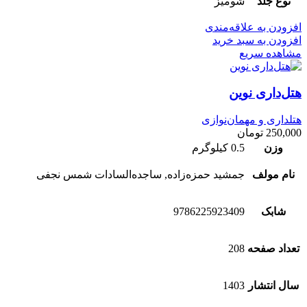
نوع جلد
شومیز
افزودن به علاقه‌مندی
افزودن به سبد خرید
مشاهده سریع
هتل‌داری نوین
هتلداری و مهمان‌نوازی
250,000
تومان
وزن
0.5 کیلوگرم
نام مولف
جمشید حمزه‌زاده, ساجده‌السادات شمس نجفی
شابک
9786225923409
تعداد صفحه
208
سال انتشار
1403