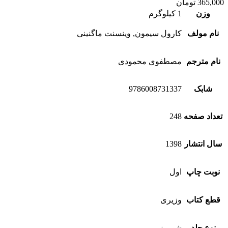
365,000
تومان
وزن
1 کیلوگرم
نام مولف
کارول سیمون, وینسنت ماگنینی
نام مترجم
مصطفوی محمودی
شابک
9786008731337
تعداد صفحه
248
سال انتشار
1398
نوبت چاپ
اول
قطع کتاب
وزیری
نوع جلد
شومیز