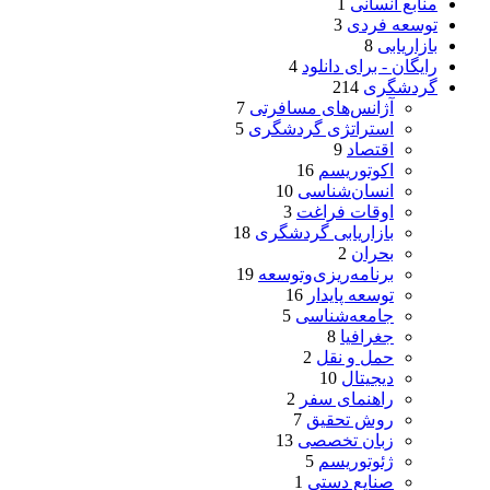
منابع انسانی
1
توسعه فردی
3
بازاریابی
8
رایگان - برای دانلود
4
گردشگری
214
آژانس‌های مسافرتی
7
استراتژی گردشگری
5
اقتصاد
9
اکوتوریسم
16
انسان‌شناسی
10
اوقات فراغت
3
بازاریابی گردشگری
18
بحران
2
برنامه‌ریزی‌وتوسعه
19
توسعه پایدار
16
جامعه‌شناسی
5
جغرافیا
8
حمل و نقل
2
دیجیتال
10
راهنمای سفر
2
روش تحقیق
7
زبان تخصصی
13
ژئوتوریسم
5
صنایع دستی
1