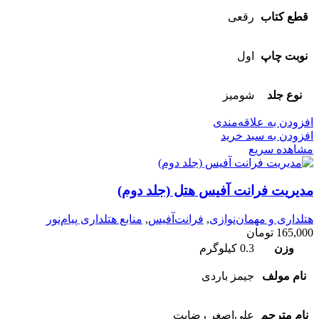
قطع کتاب
رقعی
نوبت چاپ
اول
نوع جلد
شومیز
افزودن به علاقه‌مندی
افزودن به سبد خرید
مشاهده سریع
مدیریت فرانت آفیس هتل (جلد دوم)
هتلداری و مهمان‌نوازی
,
فرانت‌آفیس
,
منابع هتلداری پیام‌نور
165,000
تومان
وزن
0.3 کیلوگرم
نام مولف
جیمز باردی
نام مترجم
علی‌اصغر رضایت