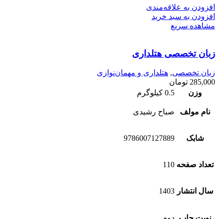
افزودن به علاقه‌مندی
افزودن به سبد خرید
مشاهده سریع
زبان تخصصی هتلداری
زبان تخصصی
,
هتلداری و مهمان‌نوازی
285,000
تومان
وزن
0.5 کیلوگرم
نام مولف
صباح رشیدی
شابک
9786007127889
تعداد صفحه
110
سال انتشار
1403
نوبت چاپ
دوم