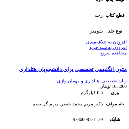
قطع کتاب
رحلی
نوع جلد
شومیز
افزودن به علاقه‌مندی
افزودن به سبد خرید
مشاهده سریع
متون انگلیسی تخصصی برای دانشجویان هتلداری
زبان تخصصی
,
هتلداری و مهمان‌نوازی
165,000
تومان
وزن
0.5 کیلوگرم
نام مولف
دکتر مریم محمد جعفر, مریم گل صنم
شابک
9786008731139