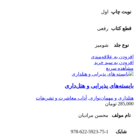
نوبت چاپ
اول
قطع کتاب
رقعی
نوع جلد
شومیز
افزودن به علاقه‌مندی
افزودن به سبد خرید
مشاهده سریع
بایسته‌های پذیرایی و هتل‌داری
هتلداری و مهمان‌نوازی
,
آداب معاشرت و تشریفات
285,000
تومان
نام مولف
محسن مرادیان
شابک
978-622-5923-75-1