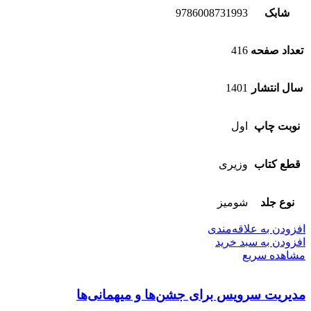
شابک
9786008731993
تعداد صفحه
416
سال انتشار
1401
نوبت چاپ
اول
قطع کتاب
وزیری
نوع جلد
شومیز
افزودن به علاقه‌مندی
افزودن به سبد خرید
مشاهده سریع
مدیریت سرویس برای جشن‌ها و میهمانی‌ها