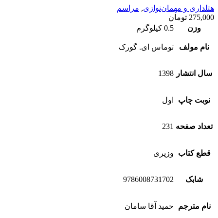
هتلداری و مهمان‌نوازی
,
مراسم
275,000
تومان
وزن
0.5 کیلوگرم
نام مولف
توماس ای. گورک
سال انتشار
1398
نوبت چاپ
اول
تعداد صفحه
231
قطع کتاب
وزیری
شابک
9786008731702
نام مترجم
حمید آقا سامان