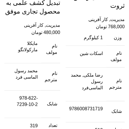
تبدیل کشف علمی به
ثروت
محصول تجاری موفق
مدیریت
,
کار آفرینی
مدیریت
,
کار آفرینی
768,000
تومان
480,000
تومان
وزن
1 کیلوگرم
مایکلا
نام
مارکولانگو
مولف
نام
اسکات شین
مولف
محمد رسول
نام
رضا ملکی, محمد
الماسی فرد
مترجم
نام
رسول
مترجم
الماسی‌فرد
978-622-
شابک
7239-10-2
9786008731719
شابک
تعداد
319