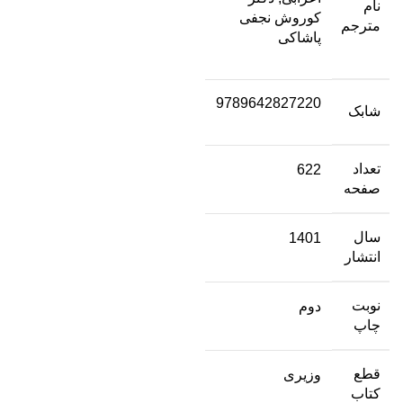
نام
کوروش نجفی
مترجم
پاشاکی
9789642827220
شابک
تعداد
622
صفحه
سال
1401
انتشار
نوبت
دوم
چاپ
قطع
وزیری
کتاب