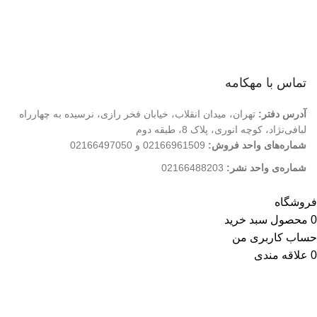
درباره ما
تماس با ما
فروشگاه
تماس با مهکامه
آدرس دفتر:
تهران، میدان انقلاب، خیابان فخر رازی، نرسیده به چهارراه
لبافی‌نژاد، کوچه انوری، پلاک 8، طبقه دوم
شماره‌های واحد فروش:
02166961509 و 02166497050
شماره‌‌ی واحد نشر:
02166488203
کلیه حقوق این وب سایت متعلق به انتشارات مهکامه می باشد.
فروشگاه
0
محصول
سبد خرید
حساب کاربری من
0
علاقه مندی