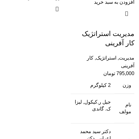
افزودن به سبد خرید
مدیریت استراتژیک
کار آفرینی
مدیریت
,
استراتژیک
,
کار
آفرینی
795,000
تومان
وزن
2 کیلوگرم
جیل ر.کیکول, لیزا
نام
ک. گاندی
مولف
دکتر سید محمد
اعرابی, دکتر