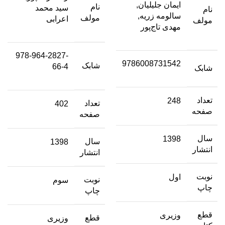
ایمان جلیلیان,
نام
سید محمد
نام
سالومه زریه,
مولف
اعرابی
مولف
مهدی تاج‌پور
978-964-2827-
9786008731542
شابک
66-4
شابک
تعداد
248
تعداد
402
صفحه
صفحه
سال
1398
سال
1398
انتشار
انتشار
نوبت
اول
نوبت
سوم
چاپ
چاپ
قطع
وزیری
قطع
وزیری