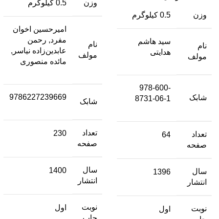
وزن
0.5 کیلوگرم
وزن
0.5 کیلوگرم
امیرحسین اخوان
مفرد, رحمن
سید هاشم
نام
نام
عابدین‌زاده نیاسر,
هدایتی
مولف
مولف
مائده منصوری
978-600-
9786227239669
شابک
8731-06-1
شابک
تعداد
230
تعداد
64
صفحه
صفحه
سال
1400
سال
1396
انتشار
انتشار
نوبت
اول
نوبت
اول
چاپ