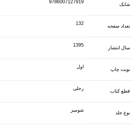
9786007127919
شابک
132
تعداد صفحه
1395
سال انتشار
اول
نوبت چاپ
رحلی
قطع کتاب
شومیز
نوع جلد