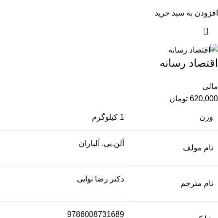
افزودن به سبد خرید
اقتصاد رسانه
مالی
620,000
تومان
وزن
1 کیلوگرم
آلن.بی. آلباران
نام مولف
دکتر رضا نوایی
نام مترجم
9786008731689