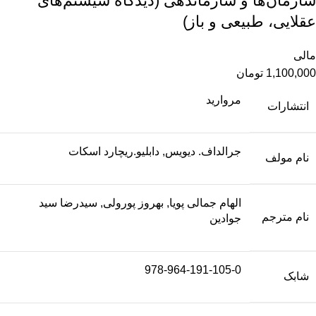
سازمان‌ها و سازماندهی (دیدگاه سیستم‌های
عقلایی، طبیعی و باز)
مالی
1,100,000
تومان
مروارید
انتشارات
جرالداف. دیویس, دابلیو.ریچارد اسکات
نام مولف
الهام جمالی پویا, بهروز پورولی, سیدرضا سید
نام مترجم
جوادین
978-964-191-105-0
شابک