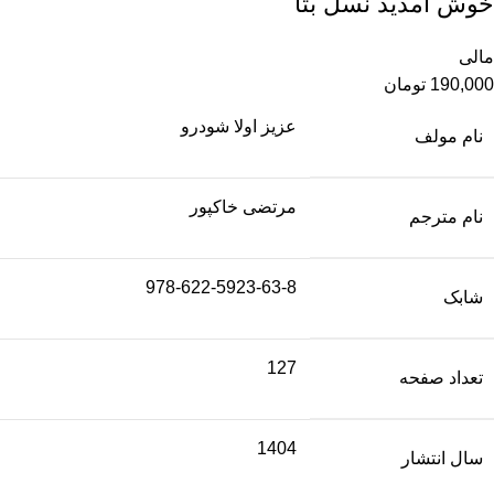
خوش آمدید نسل بتا
مالی
190,000
تومان
عزیز اولا شودرو
نام مولف
مرتضی خاکپور
نام مترجم
978-622-5923-63-8
شابک
127
تعداد صفحه
1404
سال انتشار