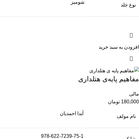
شومیز
نوع جلد
افزودن به سبد خرید
مفاهیم پایه‌ی هتلداری
مالی
180,000
تومان
آیدا احمدیان
نام مولف
978-622-7239-75-1
شابک