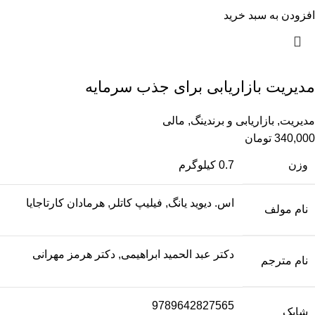
افزودن به سبد خرید
مدیریت بازاریابی برای جذب سرمایه
مدیریت
,
بازاریابی و برندینگ
,
مالی
340,000
تومان
وزن
0.7 کیلوگرم
اس. دیوید یانگ, فیلیپ کاتلر, هرمادان کارتاجایا
نام مولف
دکتر عبد الحمید ابراهیمی, دکتر هرمز مهرانی
نام مترجم
9789642827565
شابک