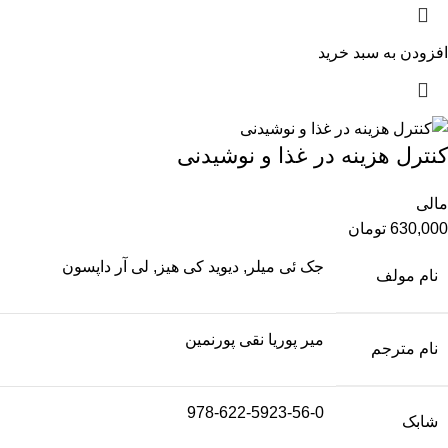
افزودن به سبد خرید
کنترل هزینه در غذا و نوشیدنی
مالی
630,000
تومان
جک ئی میلر, دیوید کی هیز, لی آر داپسون
نام مولف
میر پوریا نقی پورنمین
نام مترجم
978-622-5923-56-0
شابک