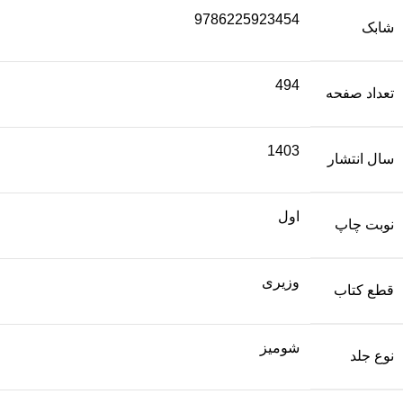
9786225923454
شابک
494
تعداد صفحه
1403
سال انتشار
اول
نوبت چاپ
وزیری
قطع کتاب
شومیز
نوع جلد