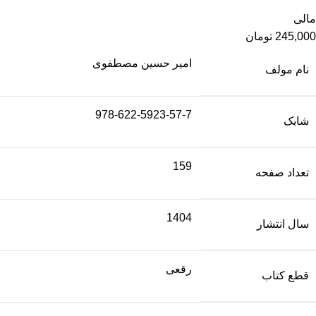
مالی
245,000
تومان
امیر حسین مصطفوی
نام مولف
978-622-5923-57-7
شابک
159
تعداد صفحه
1404
سال انتشار
رقعی
قطع کتاب