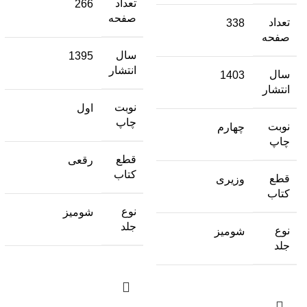
تعداد
266
صفحه
تعداد
338
صفحه
سال
1395
انتشار
سال
1403
انتشار
نوبت
اول
چاپ
نوبت
چهارم
چاپ
قطع
رقعی
کتاب
قطع
وزیری
کتاب
نوع
شومیز
جلد
نوع
شومیز
جلد