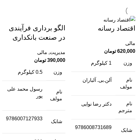
الگو برداری فرآیندی
اقتصاد رسانه
در صنعت بانکداری
مالی
620,000
تومان
مدیریت
,
مالی
390,000
تومان
وزن
1 کیلوگرم
وزن
0.5 کیلوگرم
نام
آلن.بی. آلباران
مولف
رسول محمد علی
نام
پور
مولف
نام
دکتر رضا نوایی
مترجم
9786007127933
شابک
9786008731689
شابک