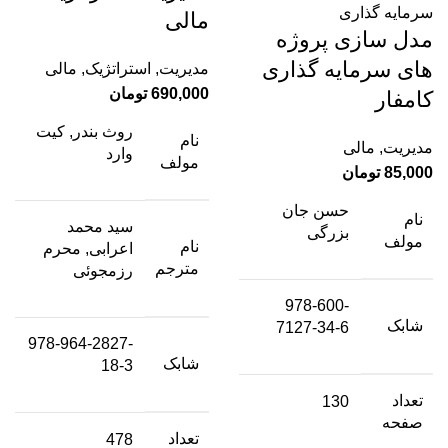
مالی
مدل سازی پروژه
های سرمایه گذاری
مدیریت
,
استراتژیک
,
مالی
690,000
تومان
کامفار
روث بندر, کیت
نام
مدیریت
,
مالی
وارد
مولف
85,000
تومان
حسن جان
نام
سید محمد
بزرگی
مولف
نام
اعرابی, محرم
مترجم
رزمجوئی
978-600-
شابک
7127-34-6
978-964-2827-
شابک
18-3
تعداد
130
صفحه
تعداد
478