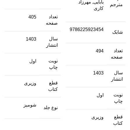
بابایی, مهرزاد
مترجم
کاری
تعداد
405
صفحه
9786225923454
شابک
سال
1403
انتشار
تعداد
494
صفحه
نوبت
اول
چاپ
سال
1403
انتشار
قطع
وزیری
کتاب
نوبت
اول
چاپ
شومیز
نوع جلد
قطع
وزیری
کتاب