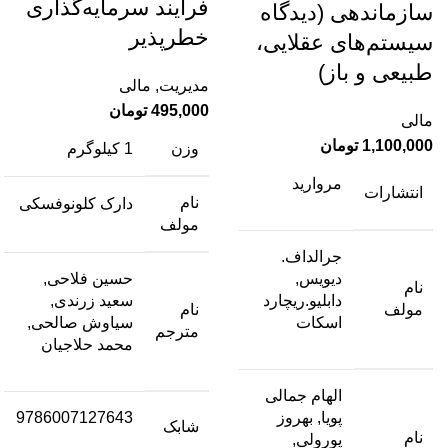
فرآیند سرمایه‌گذاری
سازماندهی (دیدگاه
خطر‌پذیر
سیستم‌های عقلایی،
طبیعی و باز)
مدیریت
,
مالی
495,000
تومان
مالی
1,100,000
تومان
وزن
1 کیلوگرم
مروارید
انتشارات
نام
دارک کلونوفسکی
مولف
جرالداف.
دیویس,
حسین فلاحی,
نام
دابلیو.ریچارد
سعید زرندی,
مولف
نام
اسکات
سیاوش صالحی,
مترجم
محمد حلاجیان
الهام جمالی
پویا, بهروز
9786007127643
شابک
نام
پورولی,