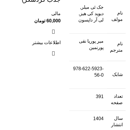
جک ئی میلر,
نام
دیوید کی هیز,
مالی
مولف
لی آر داپسون
60,000
تومان
میر پوریا نقی
اطلاعات بیشتر
نام
پورنمین
مترجم
978-622-5923-
شابک
56-0
تعداد
391
صفحه
سال
1404
انتشار