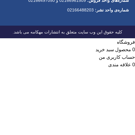
شماره‌های واحد فروش:
02166961509 و 02166497050
شماره‌‌ی واحد نشر:
02166488203
کلیه حقوق این وب سایت متعلق به انتشارات مهکامه می باشد.
فروشگاه
0
محصول
سبد خرید
حساب کاربری من
0
علاقه مندی