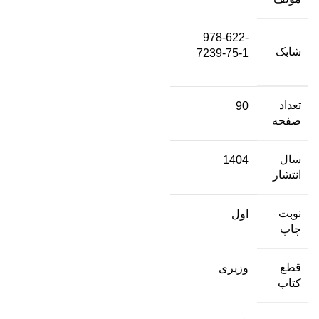
978-622-
شابک
7239-75-1
تعداد
90
صفحه
سال
1404
انتشار
نوبت
اول
چاپ
قطع
وزیری
کتاب