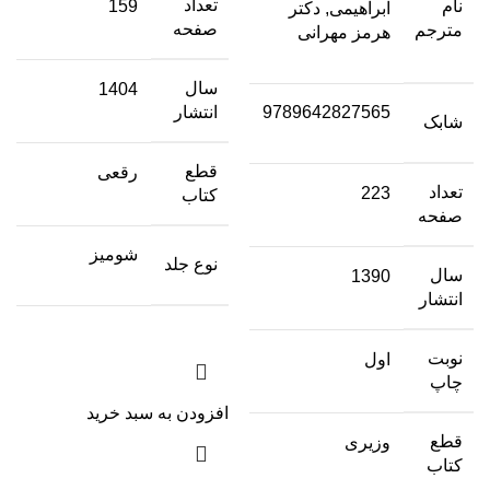
تعداد
نام
159
ابراهیمی, دکتر
صفحه
مترجم
هرمز مهرانی
سال
1404
9789642827565
انتشار
شابک
قطع
رقعی
تعداد
223
کتاب
صفحه
شومیز
نوع جلد
سال
1390
انتشار
نوبت
اول
چاپ
افزودن به سبد خرید
قطع
وزیری
کتاب