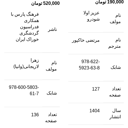
190,000
تومان
520,000
تومان
عزیز اولا
فرهنگ پارس با
نام
شودرو
همکاری
مولف
فدراسیون
ناشر
گردشگری
خوراک ایران
نام
مرتضی خاکپور
مترجم
زهرا
978-622-
نام
لاریجانی(وانیا)
شابک
5923-63-8
مولف
978-600-5803-
تعداد
127
شابک
61-7
صفحه
سال
1404
تعداد
136
انتشار
صفحه