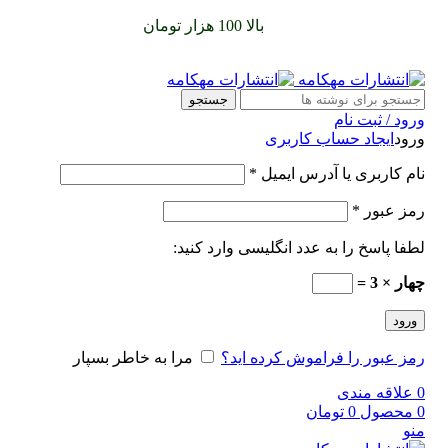
سفارشات خود را برای
بالا 100 هزار تومان
را با پیک رایگان تجربه
کنید
جستجو
ورود / ثبت نام
ورود
ایجاد حساب کاربری
نام کاربری یا آدرس ایمیل
*
رمز عبور
*
لطفا پاسخ را به عدد انگلیسی وارد کنید:
چهار × 3 =
ورود
رمز عبور را فراموش کرده اید؟
مرا به خاطر بسپار
0
علاقه مندی
0
محصول
0
تومان
منو