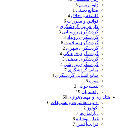
ژئوتوریسم
5
صنایع دستی
1
فلسفه و اخلاق
4
قوانین و مقررات
6
کارآفرینی گردشگری
2
گردشگری روستایی
3
گردشگری رویداد
3
گردشگری سلامت
6
گردشگری شهری
2
گردشگری فرهنگی
24
گردشگری مذهبی
3
گردشگری ورزشی
4
مبانی گردشگری
7
منابع انسانی گردشگری
4
موزه
5
نقشه‌خوانی
3
راهنمایان
19
هتلداری و مهمان‌نوازی
60
آداب معاشرت و تشریفات
6
اکولوژ
2
دپارتمان‌ها
7
غذا و نوشابه
6
فرانت‌آفیس
7