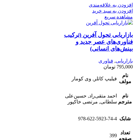
افزودن به علاقه‌مندی
افزودن به سبد خرید
مشاهده سریع
بازاریابی تحول آفرین (ترکیب
فناوری‌های عصر جدید و
بینش‌های انسانی)
بازاریابی
,
فناوری
795,000
تومان
نام
فیلیپ کاتلر, وی کومار
مولف
نام
احمد متقی‌راد, حسین‌علی
مترجم
سلطانی, مرتضی خاکپور
شابک
978-622-5923-74-4
تعداد
399
صفحه