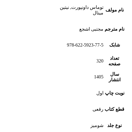
توماس داونپورت, نیتین
نام مولف
میتال
نام مترجم
مجتبی اشجع
شابک
978-622-5923-77-5
تعداد
320
صفحه
سال
1405
انتشار
نوبت چاپ
اول
قطع کتاب
رقعی
نوع جلد
شومیز