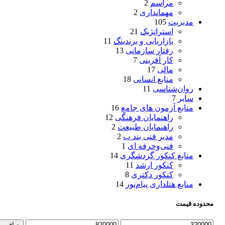
مراسم
2
مهمانداری
2
مدیریت
105
استراتژیک
21
بازاریابی و برندینگ
11
رفتار سازمانی
13
کار آفرینی
7
مالی
17
منابع انسانی
18
روان‌شناسی
11
سایر
7
منابع آزمون های جامع
16
راهنمایان فرهنگی
12
راهنمایان طبیعت
2
مدیر فنی بند ب
2
فنی‌وحرفه‌ ای
1
منابع کنکور گردشگری
14
کنکور ارشد
11
کنکور دکتری
8
منابع هتلداری پیام‌نور
14
محدوده قیمت
حداقل
حداكثر
صافی