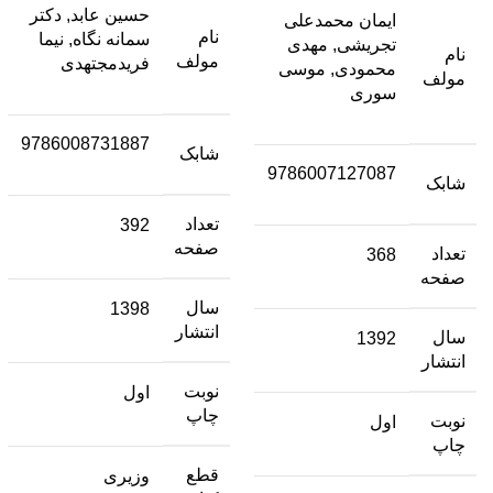
حسین عابد, دکتر
ایمان محمدعلی
نام
سمانه نگاه, نیما
تجریشی, مهدی
نام
مولف
فریدمجتهدی
محمودی, موسی
مولف
سوری
9786008731887
شابک
9786007127087
شابک
تعداد
392
صفحه
تعداد
368
صفحه
سال
1398
انتشار
سال
1392
انتشار
نوبت
اول
چاپ
نوبت
اول
چاپ
قطع
وزیری