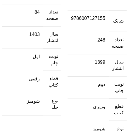
تعداد
84
9786007127155
صفحه
شابک
سال
1403
تعداد
248
انتشار
صفحه
نوبت
اول
سال
1399
چاپ
انتشار
قطع
رقعی
نوبت
دوم
کتاب
چاپ
نوع
شومیز
قطع
وزیری
جلد
کتاب
نوع
شومیز