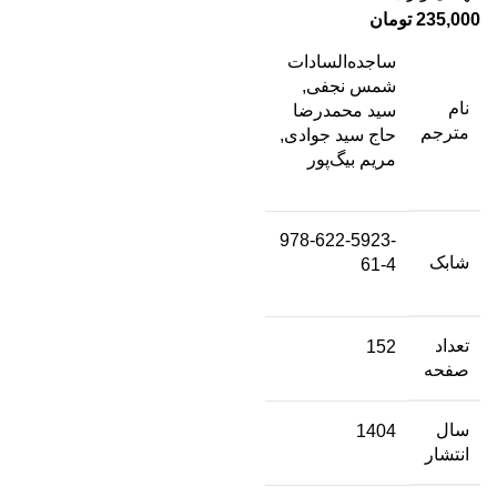
235,000
تومان
ساجده‌السادات
شمس نجفی,
نام
سید محمد‌رضا
مترجم
حاج سید جوادی,
مریم بیگ‌پور
978-622-5923-
شابک
61-4
تعداد
152
صفحه
سال
1404
انتشار