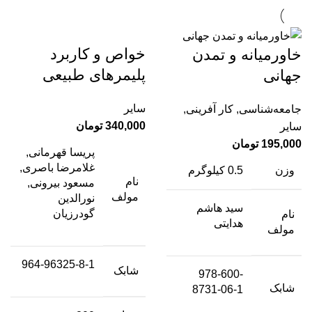
خواص و کاربرد
خاورمیانه و تمدن
پلیمرهای طبیعی
جهانی
سایر
جامعه‌شناسی
,
کار آفرینی
,
340,000
تومان
سایر
195,000
تومان
پریسا قهرمانی,
غلامرضا باصری,
وزن
0.5 کیلوگرم
نام
مسعود بیرونی,
مولف
نورالدین
سید هاشم
گودرزیان
نام
هدایتی
مولف
964-96325-8-1
شابک
978-600-
شابک
8731-06-1