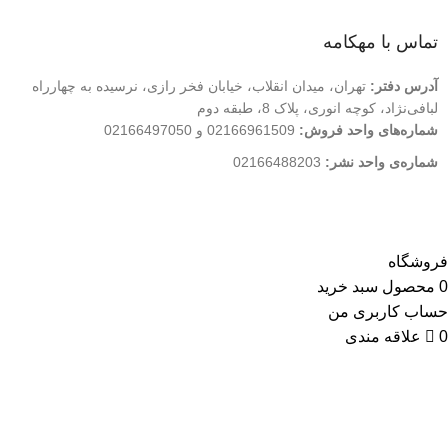
تماس با مهکامه
آدرس دفتر:
تهران، میدان انقلاب، خیابان فخر رازی، نرسیده به چهارراه
لبافی‌نژاد، کوچه انوری، پلاک 8، طبقه دوم
شماره‌های واحد فروش:
02166961509 و 02166497050
شماره‌‌ی واحد نشر:
02166488203
کلیه حقوق این وب سایت متعلق به انتشارات مهکامه می باشد.
فروشگاه
0
محصول
سبد خرید
حساب کاربری من
0
علاقه مندی