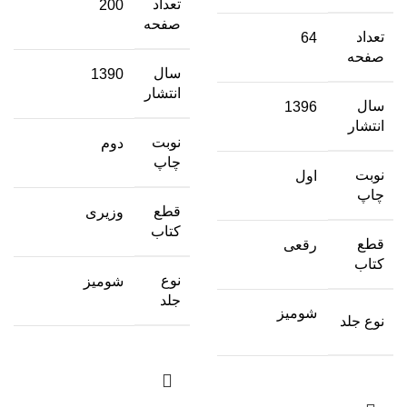
تعداد
200
صفحه
تعداد
64
صفحه
سال
1390
انتشار
سال
1396
انتشار
نوبت
دوم
چاپ
نوبت
اول
چاپ
قطع
وزیری
کتاب
قطع
رقعی
کتاب
نوع
شومیز
جلد
شومیز
نوع جلد