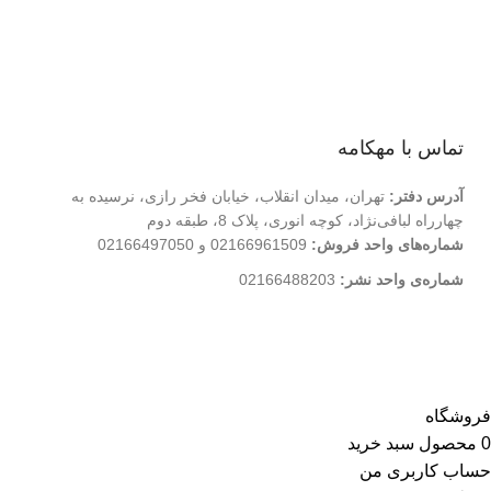
درباره ما
تماس با ما
فروشگاه
تماس با مهکامه
آدرس دفتر:
تهران، میدان انقلاب، خیابان فخر رازی، نرسیده به
چهارراه لبافی‌نژاد، کوچه انوری، پلاک 8، طبقه دوم
شماره‌های واحد فروش:
02166961509 و 02166497050
شماره‌‌ی واحد نشر:
02166488203
کلیه حقوق این وب سایت متعلق به انتشارات مهکامه می
باشد.
فروشگاه
0
محصول
سبد خرید
حساب کاربری من