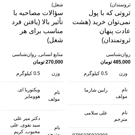
ثروتی که با پول
سؤالات مصاحبه با
نمی‌توان خرید (هشت
تأثیر بالا (یافتن فرد
عادت پنهان
مناسب برای هر
ثروتمندان)
شغل)
روان‌شناسی
منابع انسانی
,
روان‌شناسی
485,000
تومان
270,000
تومان
وزن
0.5 کیلوگرم
وزن
0.5 کیلوگرم
نام
ویکتوریا ای.
رابین شارما
نام
مولف
هوومایر
مولف
نام
علی سلامی
دکتر میر علی
مترجم
سید نقوی, علی
نام
محبوب, کریم
مترجم