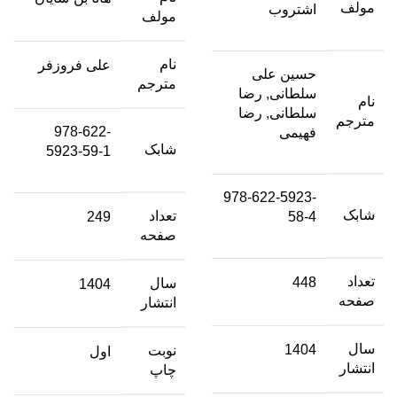
مولف
اشتروب
مولف
نام
علی فروزفر
حسین علی
مترجم
سلطانی, رضا
نام
سلطانی, رضا
مترجم
978-622-
فهیمی
شابک
5923-59-1
978-622-5923-
شابک
تعداد
249
58-4
صفحه
تعداد
448
سال
1404
صفحه
انتشار
سال
1404
نوبت
اول
انتشار
چاپ