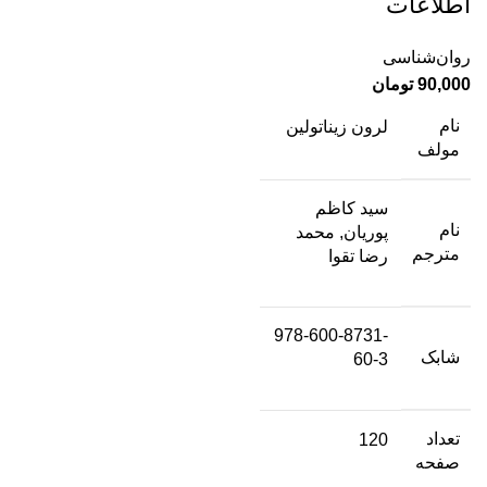
اطلاعات
روان‌شناسی
90,000
تومان
نام
لرون زیناتولین
مولف
سید کاظم
نام
پوریان, محمد
مترجم
رضا تقوا
978-600-8731-
شابک
60-3
تعداد
120
صفحه