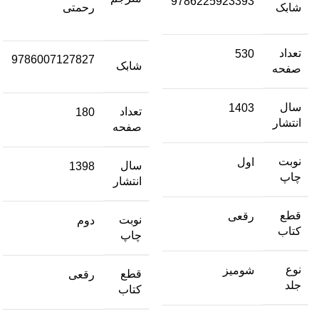
9786225923393
شابک
رحمتی
تعداد
530
9786007127827
شابک
صفحه
سال
1403
تعداد
180
انتشار
صفحه
نوبت
اول
سال
1398
چاپ
انتشار
قطع
رقعی
نوبت
دوم
کتاب
چاپ
نوع
شومیز
قطع
رقعی
جلد
کتاب