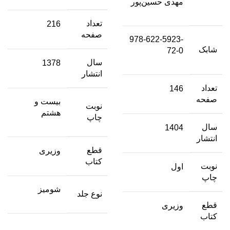
مهدی حسین‌پور
تعداد
216
صفحه
978-622-5923-
شابک
72-0
سال
1378
انتشار
تعداد
146
صفحه
بیست و
نوبت
هشتم
چاپ
سال
1404
انتشار
قطع
وزیری
کتاب
نوبت
اول
چاپ
شومیز
نوع جلد
قطع
وزیری
کتاب