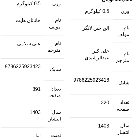
وزن
0.5 کیلوگرم
وزن
0.5 کیلوگرم
نام
جاناتان هایت
مولف
نام
الن جین لانگر
مولف
نام
علی سلامی
مترجم
علی‌اکبر
نام
عبدالرشیدی
مترجم
9786225923423
شابک
9786225923416
شابک
تعداد
391
صفحه
تعداد
320
صفحه
سال
1403
انتشار
سال
1403
انتشار
نوبت
اول