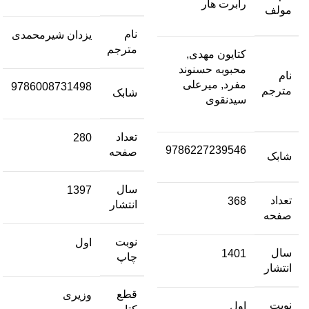
رابرت هار
مولف
نام
یزدان شیرمحمدی
مترجم
کتایون مهدی,
محبوبه حسنوند
نام
مفرد, میرعلی
9786008731498
مترجم
شابک
سیدنقوی
تعداد
280
9786227239546
صفحه
شابک
سال
1397
تعداد
368
انتشار
صفحه
نوبت
اول
سال
1401
چاپ
انتشار
قطع
وزیری
نوبت
اول