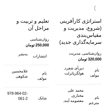
استراتژی کارآفرینی
تعلیم و تربیت و
(شروع، مدیریت و
مراحل آن
مقیاس‌بندی
روان‌شناسی
سرمایه‌گذاری جدید)
250,000
تومان
روان‌شناسی
,
مدیریت
به‌نشر
انتشارات
320,000
تومان
دین‌آی شفرد,
نام
غلامحسین
هولگرپاتزلت
نام
مولف
شکوهی
مولف
محمد علی
978-964-02-
مختاری,
نام
شابک
061-2
معصومه آینه,
مترجم