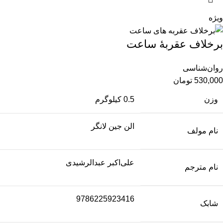
ویژه
برخلاف عقربۀ ساعت
روان‌شناسی
530,000
تومان
وزن
0.5 کیلوگرم
الن جین لانگر
نام مولف
علی‌اکبر عبدالرشیدی
نام مترجم
9786225923416
شابک