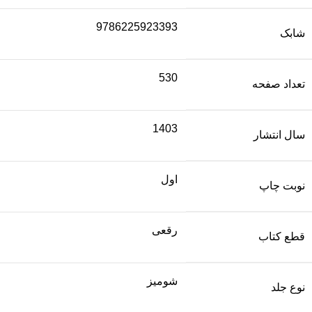
9786225923393
شابک
530
تعداد صفحه
1403
سال انتشار
اول
نوبت چاپ
رقعی
قطع کتاب
شومیز
نوع جلد