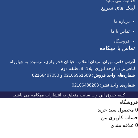
فعالیت می نماید.
لینک های سریع
درباره ما
تماس با ما
فروشگاه
تماس با مهکامه
آدرس دفتر:
تهران، میدان انقلاب، خیابان فخر رازی، نرسیده به چهارراه
لبافی‌نژاد، کوچه انوری، پلاک 8، طبقه دوم
شماره‌های واحد فروش:
02166961509 و 02166497050
شماره‌‌ی واحد نشر:
02166488203
کلیه حقوق این وب سایت متعلق به انتشارات مهکامه می باشد.
فروشگاه
0
محصول
سبد خرید
حساب کاربری من
0
علاقه مندی