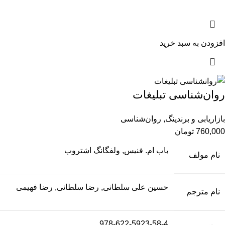
افزودن به سبد خرید
روان‌شناسی تبلیغات
بازاریابی و برندینگ
,
روان‌شناسی
760,000
تومان
باب ام. فنیس, ولفگانگ اشتروب
نام مولف
حسین علی سلطانی, رضا سلطانی, رضا فهیمی
نام مترجم
978-622-5923-58-4