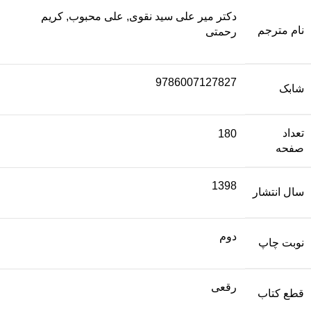
دکتر میر علی سید نقوی, علی محبوب, کریم
نام مترجم
رحمتی
9786007127827
شابک
تعداد
180
صفحه
1398
سال انتشار
دوم
نوبت چاپ
رقعی
قطع کتاب