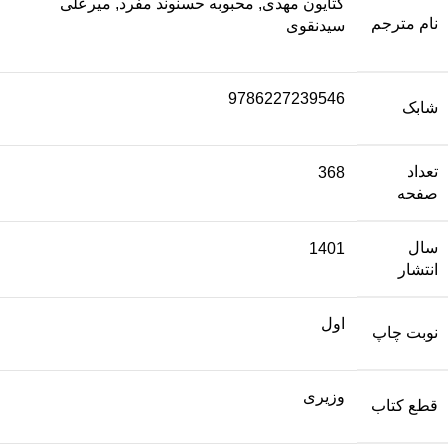
کتایون مهدی, محبوبه حسنوند مفرد, میرعلی
نام مترجم
سیدنقوی
9786227239546
شابک
تعداد
368
صفحه
سال
1401
انتشار
اول
نوبت چاپ
وزیری
قطع کتاب