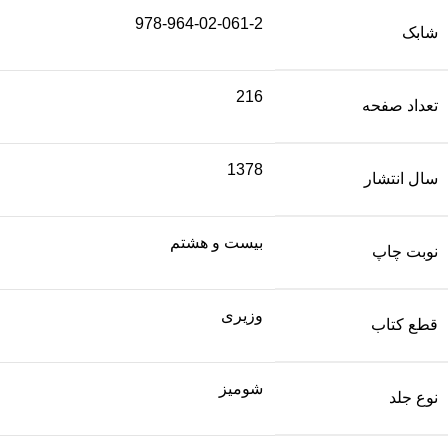
978-964-02-061-2
شابک
216
تعداد صفحه
1378
سال انتشار
بیست و هشتم
نوبت چاپ
وزیری
قطع کتاب
شومیز
نوع جلد