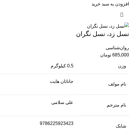
افزودن به سبد خرید
نسل زد، نسل نگران
روان‌شناسی
685,000
تومان
وزن
0.5 کیلوگرم
جاناتان هایت
نام مولف
علی سلامی
نام مترجم
9786225923423
شابک