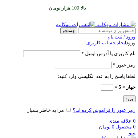
سفارشات خود را برای
بالا 100 هزار تومان
را با پیک رایگان تجربه
کنید
جستجو
ورود / ثبت نام
ورود
ایجاد حساب کاربری
نام کاربری یا آدرس ایمیل
*
رمز عبور
*
لطفا پاسخ را به عدد انگلیسی وارد کنید:
چهار × 5 =
ورود
رمز عبور را فراموش کرده اید؟
مرا به خاطر بسپار
0
علاقه مندی
0
محصول
0
تومان
منو