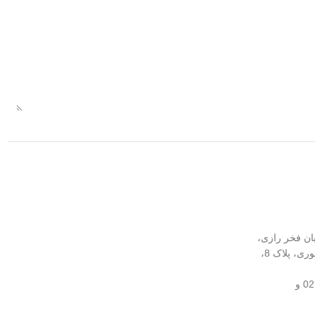
بان فخر رازی،
نرسیده به چهارراه لبافی‌نژاد، کوچه انوری، پلاک 8،
02166961509 و