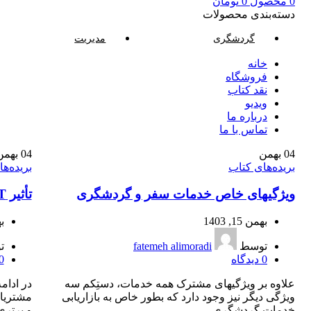
0
محصول
0
تومان
دسته‌بندی محصولات
گردشگری
مدیریت
خانه
فروشگاه
نقد کتاب
ویدیو
درباره‌ ما
تماس با ما
04
بهمن
04
بهمن
بریده‌های کتاب
بریده‌ه
ویژگی‎های خاص خدمات سفر و گردشگری
تأثیر ICT بر بازاریابی گردشگری
بهمن 15, 1403
به
توسط
fatemeh alimoradi
ت
0
دیدگاه
0
علاوه‎ بر ویژگی‎های مشترک همه خدمات، دستِ‎کم سه
ویژگی دیگر نیز وجود دارد که بطور خاص به بازاریابی
خدمات گردشگری...
و برتری