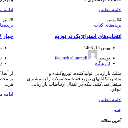
ادامه مطلب
ادامه 
04
بهمن
28
تیر
بریده‌های کتاب
بریده‌ه
انتخاب‌های استراتژیک در توزیع
چهار P و چهار C
بهمن 15, 1403
به
توسط
fatemeh alimoradi
ت
0
دیدگاه
0
مثلث بازاریابی: تولیدکننده، توزیع‎‌‌کننده و
از آنجا
مشتریانکانال‎های توزیع فقط محصولات را به مشتری
بر محصو
منتقل نمی‌کنند، بلکه در انتقال ارتباطات بازاریابی،
هر...
انجام...
ادامه 
ادامه مطلب
بستن
آخرین مقالات