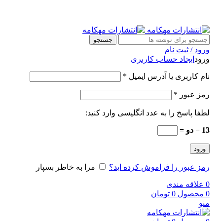
جستجو
ورود / ثبت نام
ورود
ایجاد حساب کاربری
نام کاربری یا آدرس ایمیل
*
رمز عبور
*
لطفا پاسخ را به عدد انگلیسی وارد کنید:
13 − دو =
ورود
رمز عبور را فراموش کرده اید؟
مرا به خاطر بسپار
0
علاقه مندی
0
محصول
0
تومان
منو