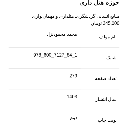
حوزه هتل داری
منابع انسانی گردشگری
,
هتلداری و مهمان‌نوازی
345,000
تومان
محمد محمودنژاد
نام مولف
1_84_7127_600_978
شابک
279
تعداد صفحه
1403
سال انتشار
دوم
نوبت چاپ