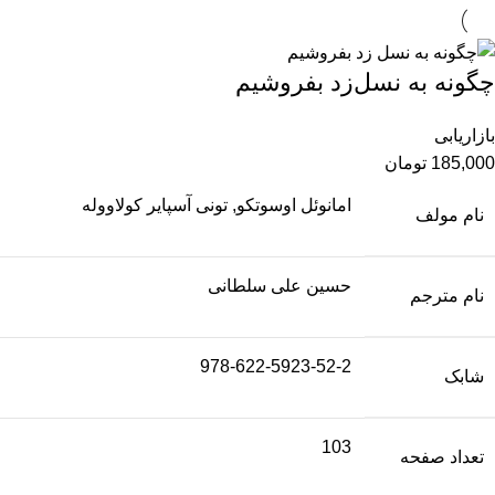
چگونه به نسل‌زد بفروشیم
بازاریابی
185,000
تومان
امانوئل اوسوتکو, تونی آسپایر کولاووله
نام مولف
حسین علی سلطانی
نام مترجم
978-622-5923-52-2
شابک
103
تعداد صفحه