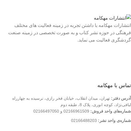
انتشارات مهکامه با داشتن تجربه در زمینه فعالیت های مختلف
فرهنگی در حوزه نشر کتاب و به صورت تخصصی در زمینه صنعت
گردشگری فعالیت می نماید.
لینک های سریع
درباره ما
تماس با ما
فروشگاه
تماس با مهکامه
آدرس دفتر:
تهران، میدان انقلاب، خیابان فخر رازی، نرسیده به چهارراه
لبافی‌نژاد، کوچه انوری، پلاک 8، طبقه دوم
شماره‌های واحد فروش:
02166961509 و 02166497050
شماره‌‌ی واحد نشر:
02166488203
کلیه حقوق این وب سایت متعلق به انتشارات مهکامه می باشد.