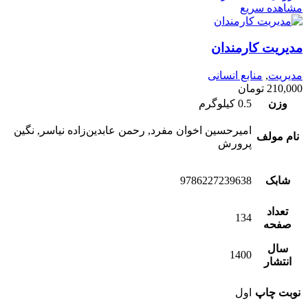
مشاهده سریع
مدیریت کارمندان
مدیریت
,
منابع انسانی
210,000
تومان
وزن
0.5 کیلوگرم
امیرحسین اخوان مفرد, رحمن عابدین‌زاده نیاسر, نگین
نام مولف
پرورش
شابک
9786227239638
تعداد
134
صفحه
سال
1400
انتشار
نوبت چاپ
اول