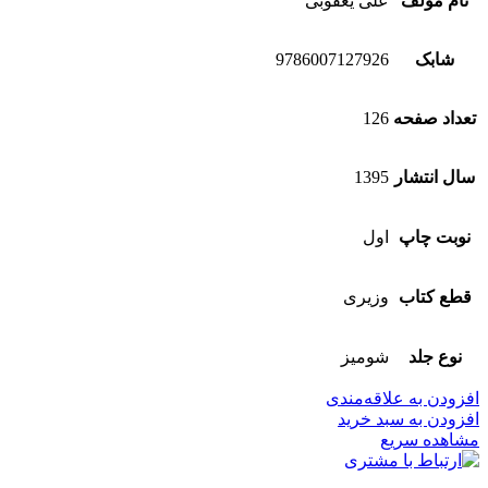
نام مولف
علی یعقوبی
شابک
9786007127926
تعداد صفحه
126
سال انتشار
1395
نوبت چاپ
اول
قطع کتاب
وزیری
نوع جلد
شومیز
افزودن به علاقه‌مندی
افزودن به سبد خرید
مشاهده سریع