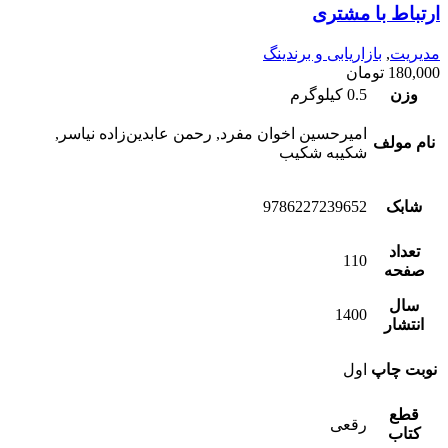
ارتباط با مشتری
مدیریت
,
بازاریابی و برندینگ
180,000
تومان
وزن
0.5 کیلوگرم
امیرحسین اخوان مفرد, رحمن عابدین‌زاده نیاسر,
نام مولف
شکیبه شکیب
شابک
9786227239652
تعداد
110
صفحه
سال
1400
انتشار
نوبت چاپ
اول
قطع
رقعی
کتاب