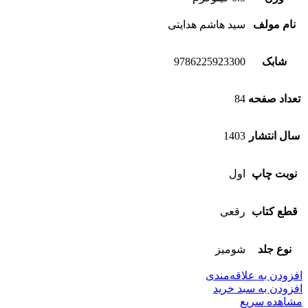
نام مولف
سید هاشم هدایتی
شابک
9786225923300
تعداد صفحه
84
سال انتشار
1403
نوبت چاپ
اول
قطع کتاب
رقعی
نوع جلد
شومیز
افزودن به علاقه‌مندی
افزودن به سبد خرید
مشاهده سریع