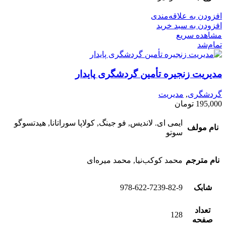
افزودن به علاقه‌مندی
افزودن به سبد خرید
مشاهده سریع
تمام‌شد
مدیریت زنجیره تأمین گردشگری پایدار
گردشگری
,
مدیریت
195,000
تومان
ایمی ای. لاندیس, فو جينگ, كولاپا سوراتانا, هيدتسوگو
نام مولف
سوتو
نام مترجم
محمد كوكب‌نيا, محمد میره‌ای
شابک
978-622-7239-82-9
تعداد
128
صفحه