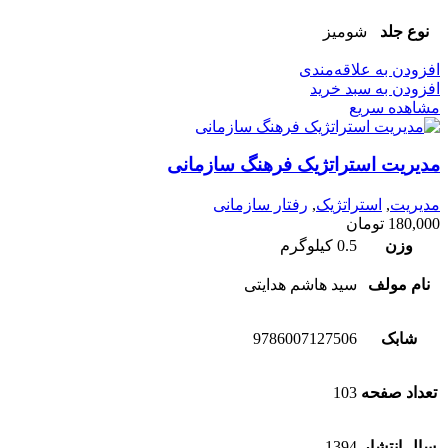
نوع جلد
شومیز
افزودن به علاقه‌مندی
افزودن به سبد خرید
مشاهده سریع
مدیریت استراتژیک فرهنگ سازمانی
مدیریت
,
استراتژیک
,
رفتار سازمانی
180,000
تومان
وزن
0.5 کیلوگرم
نام مولف
سید هاشم هدایتی
شابک
9786007127506
تعداد صفحه
103
سال انتشار
1394