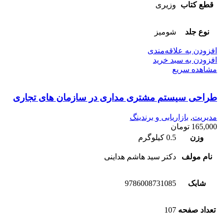
قطع کتاب
وزیری
نوع جلد
شومیز
افزودن به علاقه‌مندی
افزودن به سبد خرید
مشاهده سریع
طراحی سیستم مشتری مداری در سازمان های تجاری
مدیریت
,
بازاریابی و برندینگ
165,000
تومان
وزن
0.5 کیلوگرم
نام مولف
دکتر سید هاشم هداینی
شابک
9786008731085
تعداد صفحه
107