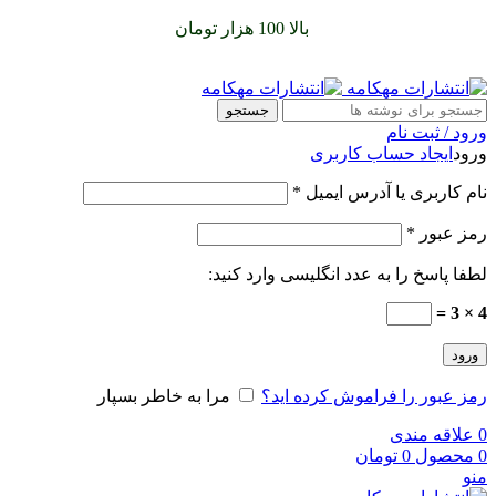
سفارشات خود را برای
بالا 100 هزار تومان
را با پیک رایگان تجربه
کنید
جستجو
ورود / ثبت نام
ورود
ایجاد حساب کاربری
نام کاربری یا آدرس ایمیل
*
رمز عبور
*
لطفا پاسخ را به عدد انگلیسی وارد کنید:
4 × 3 =
ورود
رمز عبور را فراموش کرده اید؟
مرا به خاطر بسپار
0
علاقه مندی
0
محصول
0
تومان
منو