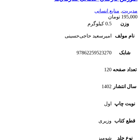
مدیریت
,
منابع انسانی
195,000
تومان
وزن
0.5 کیلوگرم
نام مولف
امیرسعید حاجی‌حسینی
شابک
97862259523270
تعداد صفحه
120
سال انتشار
1402
نوبت چاپ
اول
قطع کتاب
وزیری
نوع جلد
شومیز