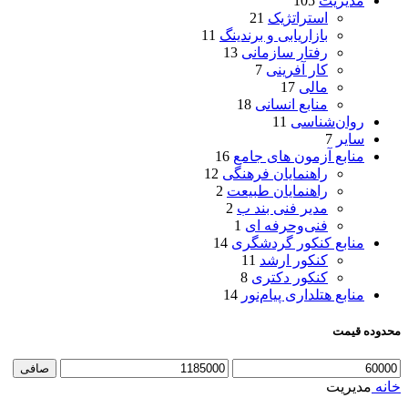
مدیریت
105
استراتژیک
21
بازاریابی و برندینگ
11
رفتار سازمانی
13
کار آفرینی
7
مالی
17
منابع انسانی
18
روان‌شناسی
11
سایر
7
منابع آزمون های جامع
16
راهنمایان فرهنگی
12
راهنمایان طبیعت
2
مدیر فنی بند ب
2
فنی‌وحرفه‌ ای
1
منابع کنکور گردشگری
14
کنکور ارشد
11
کنکور دکتری
8
منابع هتلداری پیام‌نور
14
محدوده قیمت
حداقل
حداكثر
صافی
قیمت
قيمت
خانه
مدیریت