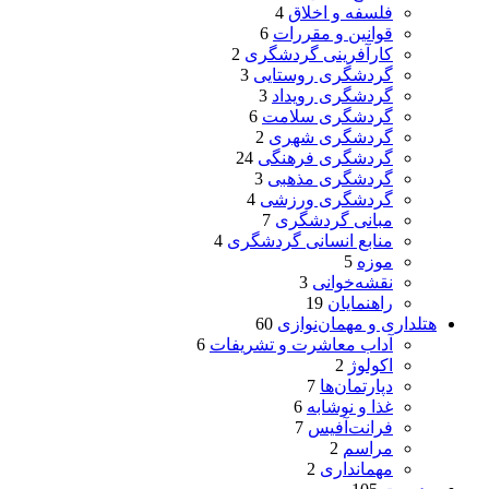
فلسفه و اخلاق
4
قوانین و مقررات
6
کارآفرینی گردشگری
2
گردشگری روستایی
3
گردشگری رویداد
3
گردشگری سلامت
6
گردشگری شهری
2
گردشگری فرهنگی
24
گردشگری مذهبی
3
گردشگری ورزشی
4
مبانی گردشگری
7
منابع انسانی گردشگری
4
موزه
5
نقشه‌خوانی
3
راهنمایان
19
هتلداری و مهمان‌نوازی
60
آداب معاشرت و تشریفات
6
اکولوژ
2
دپارتمان‌ها
7
غذا و نوشابه
6
فرانت‌آفیس
7
مراسم
2
مهمانداری
2