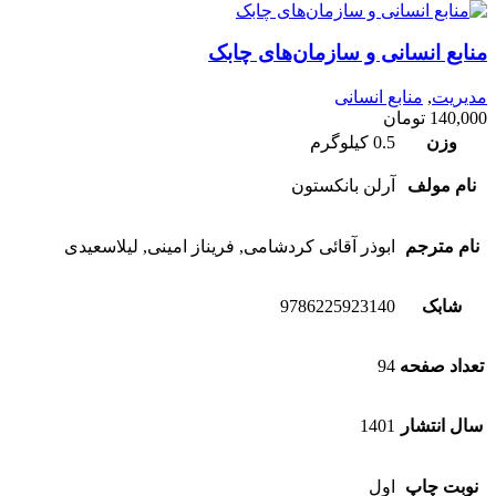
منابع انسانی و سازمان‌های چابک
مدیریت
,
منابع انسانی
140,000
تومان
وزن
0.5 کیلوگرم
نام مولف
آرلن بانکستون
نام مترجم
ابوذر آقائی کردشامی, فریناز امینی, لیلاسعیدی
شابک
9786225923140
تعداد صفحه
94
سال انتشار
1401
نوبت چاپ
اول