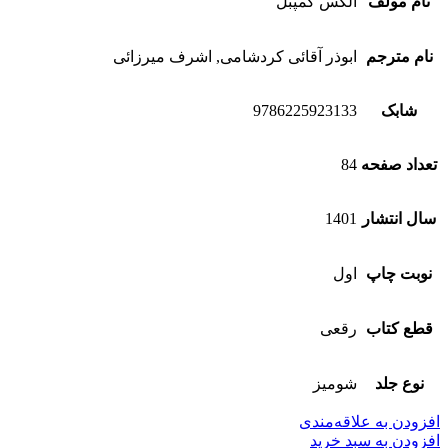
نام مولف
الکس کمپبل
نام مترجم
ابوذر آقائی کردشامی, اشرف میرزائی
شابک
9786225923133
تعداد صفحه
84
سال انتشار
1401
نوبت چاپ
اول
قطع کتاب
رقعی
نوع جلد
شومیز
افزودن به علاقه‌مندی
افزودن به سبد خرید