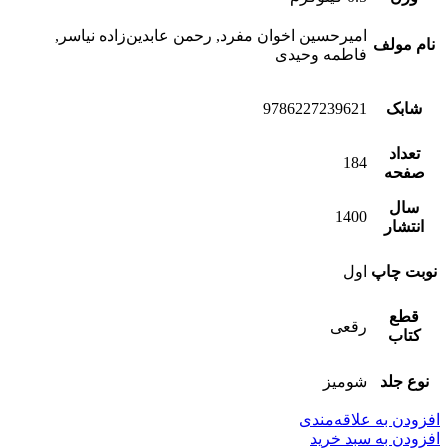
امیرحسین اخوان مفرد, رحمن عابدین‌زاده نیاسر,
نام مولف
فاطمه وحیدی
شابک
9786227239621
تعداد
184
صفحه
سال
1400
انتشار
نوبت چاپ
اول
قطع
رقعی
کتاب
نوع جلد
شومیز
افزودن به علاقه‌مندی
افزودن به سبد خرید