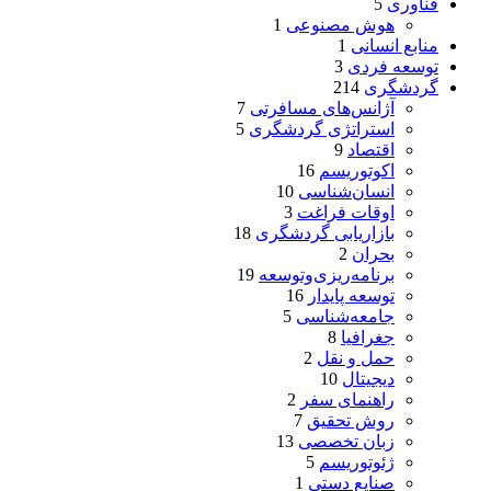
فناوری
5
هوش مصنوعی
1
منابع انسانی
1
توسعه فردی
3
گردشگری
214
آژانس‌های مسافرتی
7
استراتژی گردشگری
5
اقتصاد
9
اکوتوریسم
16
انسان‌شناسی
10
اوقات فراغت
3
بازاریابی گردشگری
18
بحران
2
برنامه‌ریزی‌وتوسعه
19
توسعه پایدار
16
جامعه‌شناسی
5
جغرافیا
8
حمل و نقل
2
دیجیتال
10
راهنمای سفر
2
روش تحقیق
7
زبان تخصصی
13
ژئوتوریسم
5
صنایع دستی
1