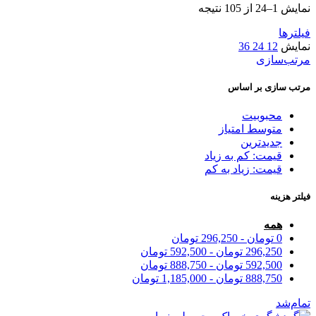
Sorted
نمایش 1–24 از 105 نتیجه
by
price:
فیلترها
low
نمایش
12
24
36
to
مرتب‌سازی
high
مرتب سازی بر اساس
محبوبیت
متوسط امتیاز
جدیدترین
قیمت: کم به زیاد
قیمت: زیاد به کم
فیلتر هزینه
همه
0
تومان
-
296,250
تومان
296,250
تومان
-
592,500
تومان
592,500
تومان
-
888,750
تومان
888,750
تومان
-
1,185,000
تومان
تمام‌شد