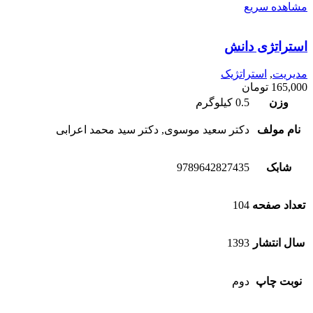
مشاهده سریع
استراتژی دانش
مدیریت
,
استراتژیک
165,000
تومان
وزن
0.5 کیلوگرم
نام مولف
دکتر سعید موسوی, دکتر سید محمد اعرابی
شابک
9789642827435
تعداد صفحه
104
سال انتشار
1393
نوبت چاپ
دوم