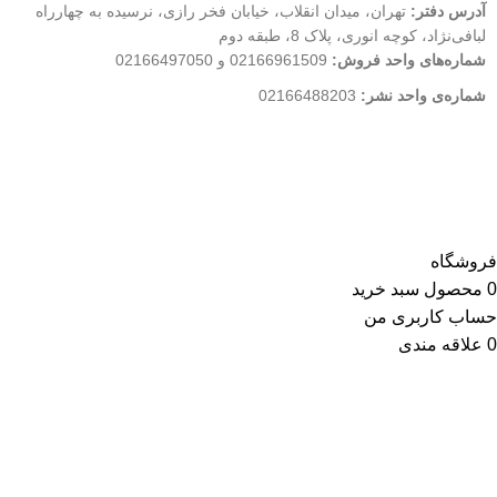
آدرس دفتر:
تهران، میدان انقلاب، خیابان فخر رازی، نرسیده به چهارراه
لبافی‌نژاد، کوچه انوری، پلاک 8، طبقه دوم
شماره‌های واحد فروش:
02166961509 و 02166497050
شماره‌‌ی واحد نشر:
02166488203
کلیه حقوق این وب سایت متعلق به انتشارات مهکامه می باشد.
فروشگاه
0
محصول
سبد خرید
حساب کاربری من
0
علاقه مندی