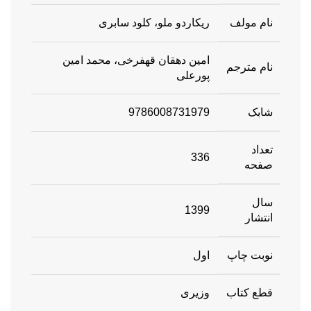
نام مولف
ریکاردو ملو، کلود سابری
امین دهقان قهفرخی، محمد امین
نام مترجم
پورعلی
شابک
9786008731979
تعداد
336
صفحه
سال
1399
انتشار
نوبت چاپ
اول
قطع کتاب
وزیری