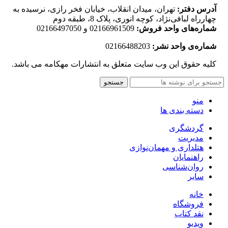
آدرس دفتر:
تهران، میدان انقلاب، خیابان فخر رازی، نرسیده به
چهارراه لبافی‌نژاد، کوچه انوری، پلاک 8، طبقه دوم
شماره‌های واحد فروش:
02166961509 و 02166497050
شماره‌‌ی واحد نشر:
02166488203
کلیه حقوق این وب سایت متعلق به انتشارات مهکامه می باشد.
جستجو
منو
دسته بندی ها
گردشگری
مدیریت
هتلداری و مهمان‌نوازی
راهنمایان
روان‌شناسی
سایر
خانه
فروشگاه
نقد کتاب
ویدیو