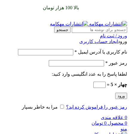
سفارشات خود را برای
بالا 100 هزار تومان
را با پیک رایگان تجربه
کنید
جستجو
ورود / ثبت نام
ورود
ایجاد حساب کاربری
نام کاربری یا آدرس ایمیل
*
رمز عبور
*
لطفا پاسخ را به عدد انگلیسی وارد کنید:
چهار × 5 =
ورود
رمز عبور را فراموش کرده اید؟
مرا به خاطر بسپار
0
علاقه مندی
0
محصول
0
تومان
منو