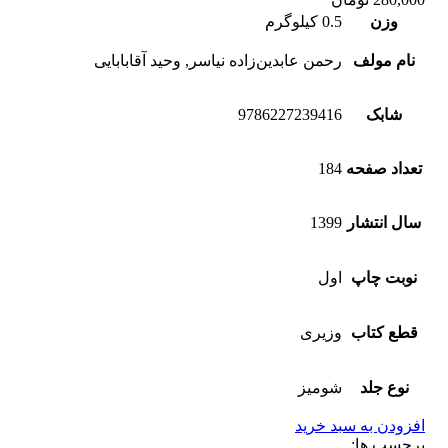
وزن
0.5 کیلوگرم
نام مولف
رحمن عابدین‌زاده نیاسر, وحید آقابابایی
شابک
9786227239416
تعداد صفحه
184
سال انتشار
1399
نوبت چاپ
اول
قطع کتاب
وزیری
نوع جلد
شومیز
افزودن به سبد خرید
برچسب ها: